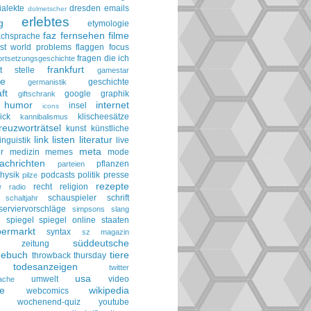
ialekte
dresden
emails
dolmetscher
erlebtes
g
etymologie
faz
fernsehen
filme
achsprache
irst world problems
flaggen
focus
fragen die ich
ortsetzungsgeschichte
frankfurt
t stelle
gamestar
ie
geschichte
germanistik
ft
google
graphik
giftschrank
humor
internet
insel
icons
ick
klischeesätze
kannibalismus
reuzworträtsel
kunst
künstliche
link
listen
literatur
linguistik
live
meta
r
medizin
memes
mode
achrichten
pflanzen
parteien
hysik
podcasts
politik
presse
pilze
rezepte
e
recht
religion
radio
schauspieler
schrift
schaltjahr
serviervorschläge
simpsons
slang
spiegel
spiegel online
staaten
h
permarkt
syntax
sz magazin
süddeutsche
he zeitung
gebuch
tiere
throwback thursday
todesanzeigen
twitter
usa
umwelt
video
ache
le
wikipedia
webcomics
wochenend-quiz
youtube