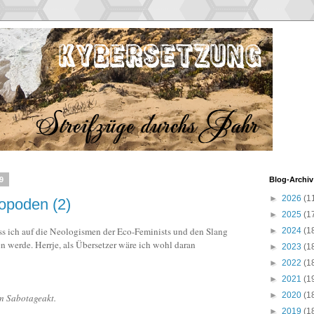
9
Blog-Archiv
►
2026
(1
opoden (2)
►
2025
(1
ass ich auf die Neologismen der Eco-Feminists und den Slang
►
2024
(1
 werde. Herrje, als Übersetzer wäre ich wohl daran
►
2023
(1
►
2022
(1
►
2021
(1
►
2020
(1
m Sabotageakt.
►
2019
(1