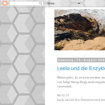
Samstag, 15. August 200
Leela und die Enzykl
Weiter geht's. Es sei noch erwähnt, d
von Judge Snoop Dogg nicht eingehen
verzweifelt.
00:32:15
Leela und die Eco-Feminists nach de