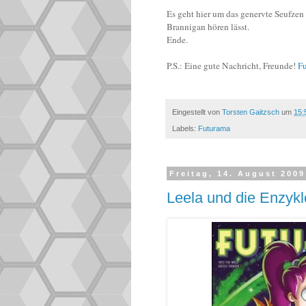
Es geht hier um das genervte Seufzen
Brannigan hören lässt.
Ende.
P.S.: Eine gute Nachricht, Freunde!
Fu
Eingestellt von
Torsten Gaitzsch
um
15:
Labels:
Futurama
Freitag, 14. August 2009
Leela und die Enzykl