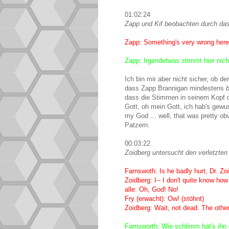
01:02:24
Zapp und Kif beobachten durch das
Zapp: Something's very wrong here ...
Zapp: Irgendetwas stimmt hier nicht
Ich bin mir aber nicht sicher, ob d
dass Zapp Brannigan mindestens
b
dass die Stimmen in seinem Kopf 
Gott, oh mein Gott, ich hab's gewus
my God ... well, that was pretty ob
Patzern.
00:03:22
Zoidberg untersucht den verletzten 
Farnswoth: Is he badly hurt, Dr. Zo
Zoidberg: I-- I don't quite know how
alle: Oh, God! No!
Fry (erwacht): Ow! (stöhnt)
Zoidberg: Wait, not dead. The other
Farnsworth: Wie schlimm hat's ihn 