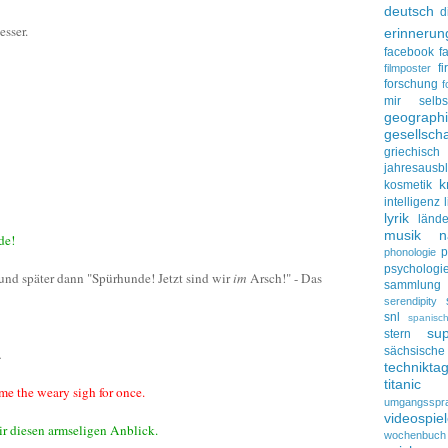
deutsch
d
esser.
erinnerun
facebook
f
f
filmposter
forschung
f
mir selbs
geograph
gesellscha
griechisch
jahresausbl
k
kosmetik
intelligenz
lyrik
lände
musik
n
de!
p
phonologie
psychologi
und später dann "Spürhunde! Jetzt sind wir
im
Arsch!" - Das
sammlung
serendipity
snl
spanisc
su
stern
sächsisc
.
technikta
titanic
me the weary sigh for once.
umgangsspr
videospie
mir diesen armseligen Anblick.
wochenbuch