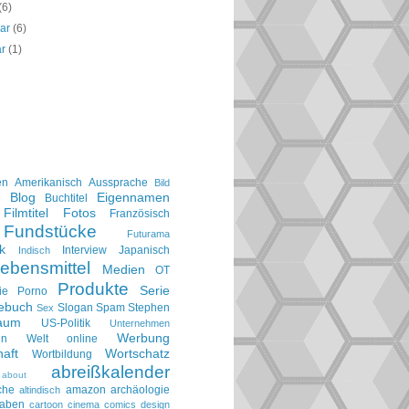
(6)
uar
(6)
ar
(1)
en
Amerikanisch
Aussprache
Bild
Blog
Eigennamen
e
Buchtitel
Filmtitel
Fotos
Französisch
Fundstücke
Futurama
k
Interview
Japanisch
Indisch
ebensmittel
Medien
OT
Produkte
Serie
ie
Porno
gebuch
Slogan
Spam
Stephen
Sex
aum
US-Politik
Unternehmen
Werbung
en
Welt online
aft
Wortschatz
Wortbildung
abreißkalender
about
che
amazon
archäologie
altindisch
taben
cartoon
cinema
comics
design