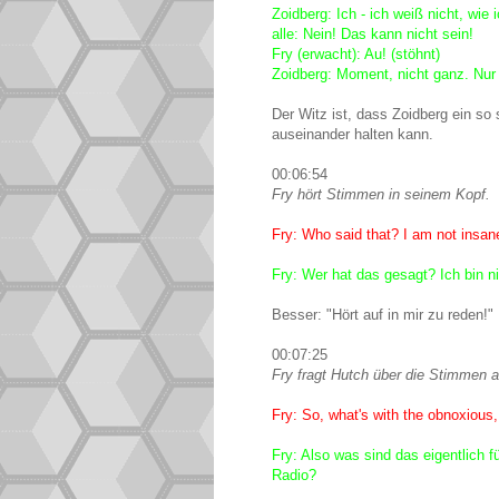
Zoidberg: Ich - ich weiß nicht, wie i
alle: Nein! Das kann nicht sein!
Fry (erwacht): Au! (stöhnt)
Zoidberg: Moment, nicht ganz. Nur 
Der Witz ist, dass Zoidberg ein so s
auseinander halten kann.
00:06:54
Fry hört Stimmen in seinem Kopf.
Fry: Who said that? I am not insane
Fry: Wer hat das gesagt? Ich bin n
Besser: "Hört auf in mir zu reden!"
00:07:25
Fry fragt Hutch über die Stimmen a
Fry: So, what's with the obnoxious,
Fry: Also was sind das eigentlich
Radio?