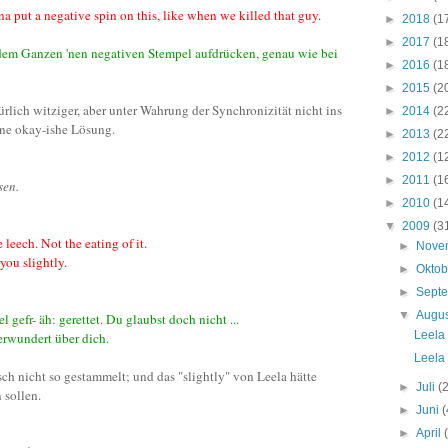
a put a negative spin on this, like when we killed that guy.
►
2018
(1
►
2017
(1
dem Ganzen 'nen negativen Stempel aufdrücken, genau wie bei
►
2016
(1
►
2015
(2
ürlich witziger, aber unter Wahrung der Synchronizität nicht ins
►
2014
(2
ine okay-ishe Lösung.
►
2013
(2
►
2012
(1
►
2011
(1
sen.
►
2010
(1
▼
2009
(3
leech. Not the eating of it.
►
Nove
you slightly.
►
Okto
►
Sept
▼
Augu
 gefr- äh: gerettet. Du glaubst doch nicht ...
Leela
erwundert über dich.
Leela
h nicht so gestammelt; und das "slightly" von Leela hätte
►
Juli
(
 sollen.
►
Juni
(
►
April