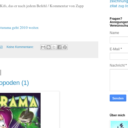
zeichnun
 Kifs, das er nach jedem Befehl / Kommentar von Zapp
zitat
zug
ös
Fragen?
Anregunge
Verwünsch
turama geht 2010 weiter
.
Name
53
Keine Kommentare:
E-Mail
*
Nachricht
*
opoden (1)
Über mich