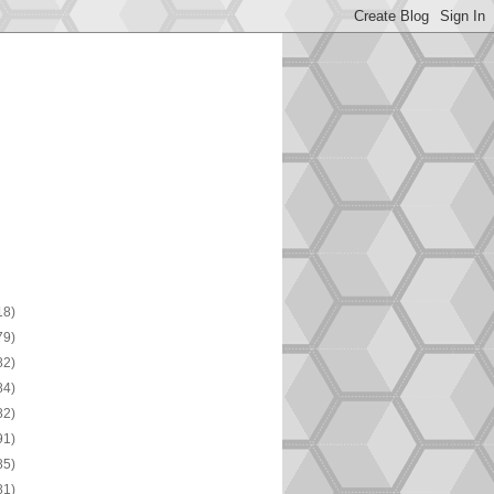
18)
79)
82)
84)
82)
91)
85)
81)