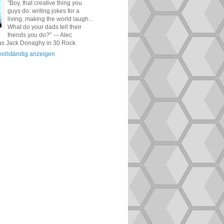
"Boy, that creative thing you
guys do: writing jokes for a
living, making the world laugh...
What do your dads tell their
friends you do?" --- Alec
as Jack Donaghy in 30 Rock
 vollständig anzeigen