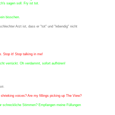
ch's sagen soll. Fry ist tot.
ein bisschen.
chlechter Arzt ist, dass er "tot" und "lebendig" nicht
. Stop it! Stop talking in me!
icht verrückt. Oh verdammt, sofort aufhören!
us.
 shrieking voices? Are my fillings picking up The View?
 für schreckliche Stimmen? Empfangen meine Füllungen