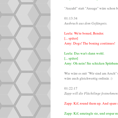
"Anzahl" statt "Ansage" wäre schon b
01:13:34
Ausbruch aus dem Gefängnis.
Leela: We're boned, Bender.
[... später]
Amy: Dogs! The boning continues!
Leela: Das war's dann wohl.
[... später]
Amy: Oh nein! Sie schicken Spürhun
Wie wäre es mit "Wir sind am Arsch" 
wäre auch gleichwertig ordinär. :)
01:22:17
Zapp will die Flüchtlinge festnehmen
Zapp: Kif, round them up. And spare 
Zapp: Kif, umzingle sie, und erspar 