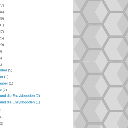
77)
84)
89)
01)
27)
25)
29)
6)
4)
1)
mber
(5)
ber
(1)
ember
(1)
st
(2)
 und die Enzyklopoden (2)
 und die Enzyklopoden (1)
2)
4)
(3)