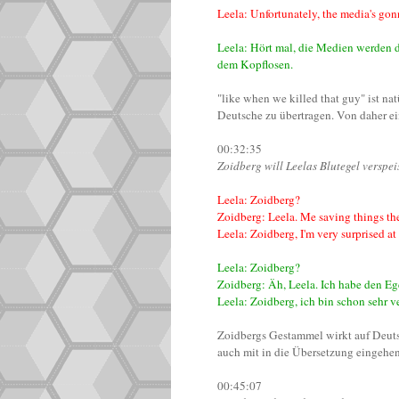
Leela: Unfortunately, the media's gonn
Leela: Hört mal, die Medien werden 
dem Kopflosen.
"like when we killed that guy" ist nat
Deutsche zu übertragen. Von daher e
00:32:35
Zoidberg will Leelas Blutegel verspei
Leela: Zoidberg?
Zoidberg: Leela. Me saving things the 
Leela: Zoidberg, I'm very surprised at 
Leela: Zoidberg?
Zoidberg: Äh, Leela. Ich habe den Egel
Leela: Zoidberg, ich bin schon sehr v
Zoidbergs Gestammel wirkt auf Deutsc
auch mit in die Übersetzung eingehen
00:45:07