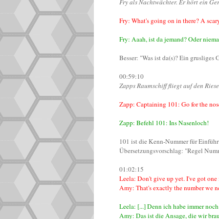
Fry als Nachtwächter. Er hört ein Ge
Fry: What's going on in there? A scar
Fry: Aaah, ist da jemand? Oder niem
Besser: "Was ist da(s)? Ein grusliges
00:59:10
Zapps Raumschiff fliegt auf den Riese
Zapp: Captaining 101: Go for the nos
Zapp: Befehl 101: Ins Nasenloch!
101 ist die Kenn-Nummer für Einführ
Übersetzungsvorschlag: "Regel Numm
01:02:15
Leela: Don't give up yet. I've got one
Amy: That's exactly the number we n
Leela: [...] Denn ich habe immer noch
Amy: Das ist die Ansage, die wir bra