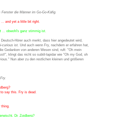
 Fenster die Männer im Go-Go-Käfig.
 and yet a little bit right.
 ... obwohl's ganz stimmig ist.
er Deutsch-Hörer auch merkt, dass hier angedeutet wird,
i-curious
ist. Und auch wenn Fry, nachdem er erfahren hat,
die Gedanken von anderen Wesen sind, ruft: "Oh mein
st!", klingt das nicht so subtil-lapidar wie "Oh my God, oh
vious." Nun aber zu den restlichen kleinen und größeren
Fry.
idberg?
 to say this. Fry is dead.
 thing.
erwischt, Dr. Zoidberg?