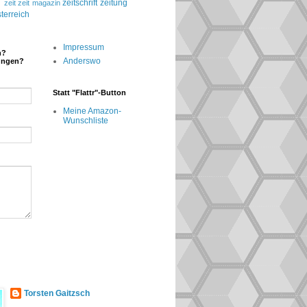
g
zeitschrift
zeitung
zeit
zeit magazin
terreich
Impressum
n?
Anderswo
ungen?
Statt "Flattr"-Button
Meine Amazon-
Wunschliste
Torsten Gaitzsch