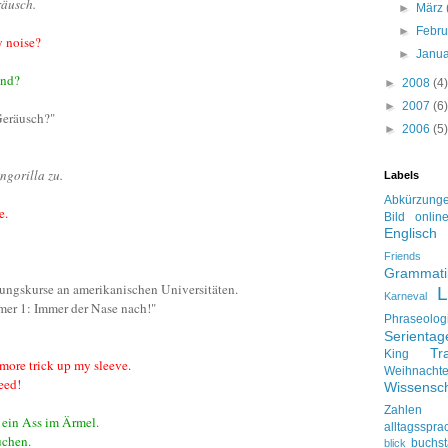
räusch.
►
März
►
Febr
y noise?
►
Janu
and?
►
2008
(4)
►
2007
(6)
 Geräusch?"
►
2006
(5)
ngorilla zu.
Labels
Abkürzung
e.
Bild onlin
Englisch
Friends
Grammati
ungskurse an amerikanischen Universitäten.
L
Karneval
er 1: Immer der Nase nach!"
Phraseolog
Serienta
Tr
King
 more trick up my sleeve.
Weihnacht
eed!
Wissensch
Zahlen
 ein Ass im Ärmel.
alltagsspra
uchen.
buchs
blick