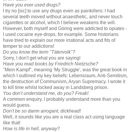
Have you ever used drugs?
I try no [sic] to use any drugs even as painkillers: I had
several teeth moved without anaesthetic, and never touch
cigarettes or alcohol, which I believe weakens the will.
However, both myself and Göring were addicted to opiates -
I used cocaine eye-drops, for example. Some historians
have tried to explain our more irrational acts and fits of
temper to our addictions!
Do you know the term "Tätervolk"?
Sorry, I don't get what you are saying!
Have you read books by Friedrich Nietzsche?
"Mein Kampf", meaning 'My Struggle', was the great book in
which I outlined my key beliefs: Lebensraum, Anti-Semitism,
the destruction of Communism, Aryan Supremacy. I wrote it
to kill time whilst locked away in Landsberg prison.
You don't understand me, do you? Freak!
A common enquiry. I probably understand more than you
would guess.
Don't be so damn arrogant, dickhead!
Well, it sounds like you are a real class act using language
like that!
How is life in hell, anyway?