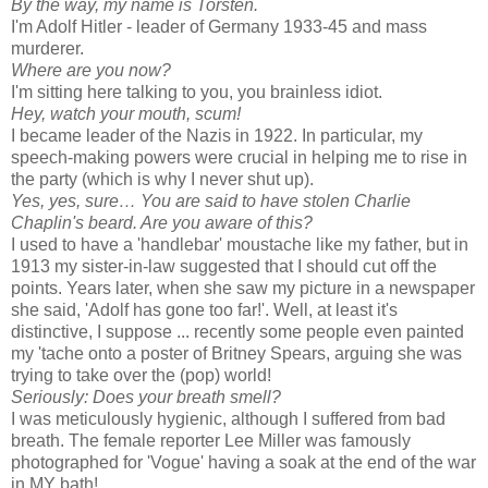
By the way, my name is Torsten.
I'm Adolf Hitler - leader of Germany 1933-45 and mass
murderer.
Where are you now?
I'm sitting here talking to you, you brainless idiot.
Hey, watch your mouth, scum!
I became leader of the Nazis in 1922. In particular, my
speech-making powers were crucial in helping me to rise in
the party (which is why I never shut up).
Yes, yes, sure… You are said to have stolen Charlie
Chaplin's beard. Are you aware of this?
I used to have a 'handlebar' moustache like my father, but in
1913 my sister-in-law suggested that I should cut off the
points. Years later, when she saw my picture in a newspaper
she said, 'Adolf has gone too far!'. Well, at least it's
distinctive, I suppose ... recently some people even painted
my 'tache onto a poster of Britney Spears, arguing she was
trying to take over the (pop) world!
Seriously: Does your breath smell?
I was meticulously hygienic, although I suffered from bad
breath. The female reporter Lee Miller was famously
photographed for 'Vogue' having a soak at the end of the war
in MY bath!