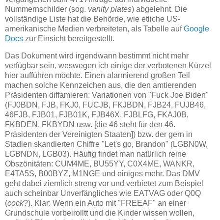
Nummernschilder (sog.
vanity plates
) abgelehnt. Die
vollständige Liste hat die Behörde, wie etliche US-
amerikanische Medien verbreiteten, als Tabelle auf
Google
Docs
zur Einsicht bereitgestellt.
Das Dokument wird irgendwann bestimmt nicht mehr
verfügbar sein, weswegen ich einige der verbotenen Kürzel
hier aufführen möchte. Einen alarmierend großen Teil
machen solche Kennzeichen aus, die den amtierenden
Präsidenten diffamieren: Variationen von "Fuck Joe Biden"
(FJ0BDN, FJB, FKJ0, FUCJB, FKJBDN, FJB24, FUJB46,
46FJB, FJB01, FJB01K, FJB46X, FJBLFG, FKAJ0B,
FKBDEN, FKBYDN usw. [die 46 steht für den 46.
Präsidenten der Vereinigten Staaten]) bzw. der gern in
Stadien skandierten Chiffre "Let's go, Brandon" (LGBN0W,
LGBNDN, LGB03). Häufig findet man natürlich reine
Obszönitäten: CUM4ME, BU55YY, C0X4ME, WANKR,
E4TA5S, B00BYZ, M1NGE und einiges mehr. Das DMV
geht dabei ziemlich streng vor und verbietet zum Beispiel
auch scheinbar Unverfängliches wie EATVAG oder Q0Q
(
cock
?). Klar: Wenn ein Auto mit "FREEAF" an einer
Grundschule vorbeirolltt und die Kinder wissen wollen,