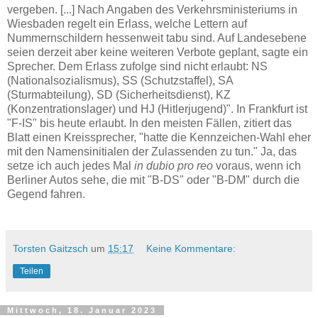
vergeben. [...] Nach Angaben des Verkehrsministeriums in
Wiesbaden regelt ein Erlass, welche Lettern auf
Nummernschildern hessenweit tabu sind. Auf Landesebene
seien derzeit aber keine weiteren Verbote geplant, sagte ein
Sprecher. Dem Erlass zufolge sind nicht erlaubt: NS
(Nationalsozialismus), SS (Schutzstaffel), SA
(Sturmabteilung), SD (Sicherheitsdienst), KZ
(Konzentrationslager) und HJ (Hitlerjugend)". In Frankfurt ist
"F-IS" bis heute erlaubt. In den meisten Fällen, zitiert das
Blatt einen Kreissprecher, "
hatte die Kennzeichen-Wahl eher
mit den Namensinitialen der Zulassenden zu tun." Ja, das
setze ich auch jedes Mal
in dubio pro reo
voraus, wenn ich
Berliner Autos sehe, die mit "B-DS" oder "B-DM" durch die
Gegend fahren.
Torsten Gaitzsch
um
15:17
Keine Kommentare:
Teilen
Mittwoch, 18. Januar 2023