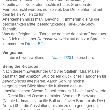
kaputtmacht. Konkreter möchte ich aus Gründen der
Fairness nicht werden, nur so viel: Der Denkfehler hat mit
dem freien Willen zu tun.
Anerkennen muss man "Beyond ..." immerhin die für die
beschränkten Mittel beeindruckende Fake-One-Shot-
Technik.
Was der Originaltitel "Dorosute no hate de bokura" bedeutet,
weiß ich nicht, aber
Dorosute
verweist auf den zur Sprache
kommenden
Droste-Effekt
.
Vengeance
... habe ich wohlwollend für
Titanic
1/23
besprochen.
Being the Ricardos
Nach diesem Zweistünder und vier Staffeln "Mrs. Maisel"
darf man den Amazon Studios ein glückliches Händchen für
period pieces
attestieren. Aaron Sorkins höchst
vergnüglicher Blick hinter die Kulissen des ur-
amerikanischen Sitcom-Dauerbrenners "I Love Lucy" wurde
zu Recht für drei Oscars nominiert. Von der Besetzung
(Nicole Kidman als Lucille Ball und Javier Bardem als Desi
Arnaz) über die Ausstattung bis hin zu den gediegenen,