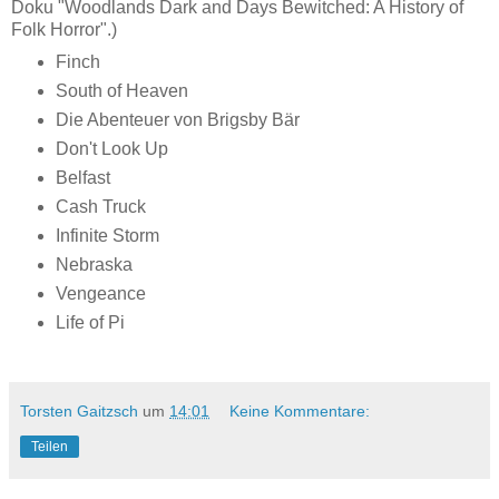
Doku "Woodlands Dark and Days Bewitched: A History of
Folk Horror".)
Finch
South of Heaven
Die Abenteuer von Brigsby Bär
Don't Look Up
Belfast
Cash Truck
Infinite Storm
Nebraska
Vengeance
Life of Pi
Torsten Gaitzsch
um
14:01
Keine Kommentare:
Teilen