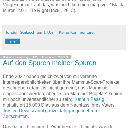
Vorgeschmack auf das, was noch kommen mag (vgl. "Black
Mirror" 2.01: "Be Right Back", 2013).
Torsten Gaitzsch
um
14:07
Keine Kommentare:
Teilen
Donnerstag, 12. Januar 2023
Auf den Spuren meiner Spuren
Ende 2022 haben gleich zwei von mir verehrte
Internetpersönlichkeiten über ihre Mammut-Scan-Projekte
geschrieben (damit ist nicht gemeint, dass Mammuts
eingescannt werden; aber "Scan-Mammut-Projekte" schien
mir noch unverständlicher zu sein):
Kathrin Passig
digitalisiert 15.000 Dias aus dem Nachlass ihres Vaters,
Torsten Dewi
scannt
ganze
Jahrgänge
mehrerer
Zeitschriften
.
Das hat mich inspiriert. Zwar besitze ich nichts, was der