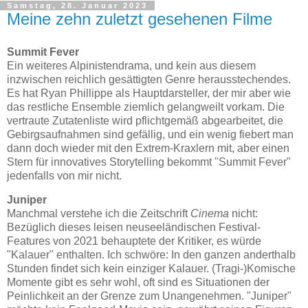
Samstag, 28. Januar 2023
Meine zehn zuletzt gesehenen Filme
Summit Fever
Ein weiteres Alpinistendrama, und kein aus diesem
inzwischen reichlich gesättigten Genre herausstechendes.
Es hat Ryan Phillippe als Hauptdarsteller, der mir aber wie
das restliche Ensemble ziemlich gelangweilt vorkam. Die
vertraute Zutatenliste wird pflichtgemäß abgearbeitet, die
Gebirgsaufnahmen sind gefällig, und ein wenig fiebert man
dann doch wieder mit den Extrem-Kraxlern mit, aber einen
Stern für innovatives Storytelling bekommt "Summit Fever"
jedenfalls von mir nicht.
Juniper
Manchmal verstehe ich die Zeitschrift
Cinema
nicht:
Bezüglich dieses leisen neuseeländischen Festival-
Features von 2021 behauptete der Kritiker, es würde
"Kalauer" enthalten. Ich schwöre: In den ganzen anderthalb
Stunden findet sich kein einziger Kalauer. (Tragi-)Komische
Momente gibt es sehr wohl, oft sind es Situationen der
Peinlichkeit an der Grenze zum Unangenehmen. "Juniper"