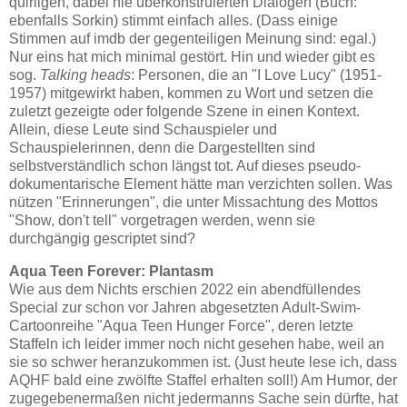
quirligen, dabei nie überkonstruierten Dialogen (Buch:
ebenfalls Sorkin) stimmt einfach alles. (Dass einige
Stimmen auf imdb der gegenteiligen Meinung sind: egal.)
Nur eins hat mich minimal gestört. Hin und wieder gibt es
sog.
Talking heads
: Personen, die an "I Love Lucy" (1951-
1957) mitgewirkt haben, kommen zu Wort und setzen die
zuletzt gezeigte oder folgende Szene in einen Kontext.
Allein, diese Leute sind Schauspieler und
Schauspielerinnen, denn die Dargestellten sind
selbstverständlich schon längst tot. Auf dieses pseudo-
dokumentarische Element hätte man verzichten sollen. Was
nützen "Erinnerungen", die unter Missachtung des Mottos
"Show, don't tell" vorgetragen werden, wenn sie
durchgängig gescriptet sind?
Aqua Teen Forever: Plantasm
Wie aus dem Nichts erschien 2022 ein abendfüllendes
Special zur schon vor Jahren abgesetzten Adult-Swim-
Cartoonreihe "Aqua Teen Hunger Force", deren letzte
Staffeln ich leider immer noch nicht gesehen habe, weil an
sie so schwer heranzukommen ist. (Just heute lese ich, dass
AQHF bald eine zwölfte Staffel erhalten soll!) Am Humor, der
zugegebenermaßen nicht jedermanns Sache sein dürfte, hat