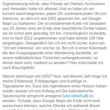
Digitalisierung lohnte, aber Freude am Ordnen, Archivieren
und Verwalten habe ich allemal. Und so habe ich vor
kurzem damit begonnen, jeden Ort, zumindest jeden
Ort von
Interesse
, an dem ich seit 2002 gewesen bin, auf Google
Maps zu markieren. Die so entstehende Karte mit Geodaten
aus 20 Jahren wird am Ende eine beachtliche Dichte haben,
sie ist schon jetzt gewaltig: Ich bin, chronologisch rückwärts,
erst im April 2022 angekommen und habe bereits 199 Orte
eingetragen. Gelegentlich bin ich mir nicht sicher, wann ein
"Ort von Interesse" ein solcher ist. Bin ich in einer Kleinstadt,
die den Ausgangspunkt einer Wanderung darstellte, an
einem mittelalterlichen Türmchen vorbeigekommen, ist
dieser dann wert, markiert zu werden? Hier entscheide ich
nach Bauchgefühl.
Warum überhaupt
seit 2002
? Nun, seit diesem Jahr trage ich
meine Erlebnisse, Erledigungen und Ausflüge in
Tagesplaner ein. Dass das irgendwann einen Nutzen haben
würde, wusste ich von Anfang an! Die kalendarische
Spurensuche verspricht anregend (
und rätselhaft
) zu
werden. Schade, dass Google Maps am Ende nicht wird
ausrechnen können, welche Strecke ich während dieser