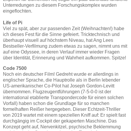
Unterredungen zu diesem Forschungskomplex wurden
eingeflochten.
Life of Pi
Viel zu spät, aber zur passenden Zeit (Weihnachten!) habe
ich dieses Fest für die Sinne gefeiert. Tricktechnisch und
überhaupt visuell auf höchstem Niveau, hat Ang Lees
Bestseller-Verfilmung zudem etwas zu sagen, nimmt uns mit
auf eine Odyssee, in deren Verlauf immer wieder Fragen
über Identität, Erinnerung und Wahrheit aufkommen. Spitze!
Code 7500
Noch ein deutscher Film! Gedreht wurde er allerdings in
englischer Sprache, die Hauptrolle als in Berlin lebender
US-amerikanischer Co-Pilot hat Joseph Gordon-Levitt
übernommen. Flugzeugentführungen (7-5-0-0 ist der
international etablierte Transpondercode für einen solchen
Vorfall) haben schon die Grundlage für so manchen
formelhaften Reißer hergegeben. Dieser Echtzeit-Thriller
von 2019 wartet mit einem speziellen Kniff auf: Er spielt fast
durchgängig im Cockpit der gekaperten Maschine. Das
Konzept geht auf, Nervenkitzel, psychische Beklemmung