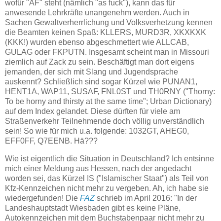
wofür "AF" steht (nämlich "as fuck"), kann das für
anwesende Lehrkräfte unangenehm werden. Auch in
Sachen Gewaltverherrlichung und Volksverhetzung kennen
die Beamten keinen Spaß: KLLERS, MURD3R, XKXKXK
(KKK!) wurden ebenso abgeschmettert wie ALLCAB,
GULAG oder FKPUTN. Insgesamt scheint man in Missouri
ziemlich auf Zack zu sein. Beschäftigt man dort eigens
jemanden, der sich mit Slang und Jugendsprache
auskennt? Schließlich sind sogar Kürzel wie PUNAN1,
HENT1A, WAP11, SUSAF, FNL0ST und TH0RNY ("Thorny:
To be horny and thirsty at the same time"; Urban Dictionary)
auf dem Index gelandet. Diese dürften für viele am
Straßenverkehr Teilnehmende doch völlig unverständlich
sein! So wie für mich u.a. folgende: 1032GT, AHEG0,
EFF0FF, Q7EENB. Hä???
Wie ist eigentlich die Situation in Deutschland? Ich entsinne
mich einer Meldung aus Hessen, nach der angedacht
worden sei, das Kürzel IS ("Islamischer Staat") als Teil von
Kfz-Kennzeichen nicht mehr zu vergeben. Ah, ich habe sie
wiedergefunden! Die
FAZ
schrieb im April 2016: "In der
Landeshauptstadt Wiesbaden gibt es keine Pläne,
Autokennzeichen mit dem Buchstabenpaar nicht mehr zu