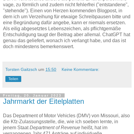
vage, zu förmlich und zudem nicht fehlerfrei ("entstandene",
"stehende"). Einen von Herzen kommenden Blogpost, in
dem ich um Verzeihung für etwaige Schreibpausen bitte und
eine Begründung dafür angebe, kann er niemals ersetzen.
Als eilig abgesetztes Lebenszeichen, als pflichtgemäße
Entschuldigung taugt der Beitrag aber allemal. ChatGPT hat
genau das geliefert, wonach ich verlangt habe, und das ist
doch mindestens bemerkenswert.
Torsten Gaitzsch
um
15:50
Keine Kommentare:
Teilen
Freitag, 20. Januar 2023
Jahrmarkt der Eitelplatten
Das Department of Motor Vehicles (DMV) von Missouri, also
die Kfz-Zulassungsstelle, die, wie ich soeben lernte, in
jenem Staat
Department of Revenue
heißt, hat im
vergangenen Jahr 471 Anträge auf individuelle