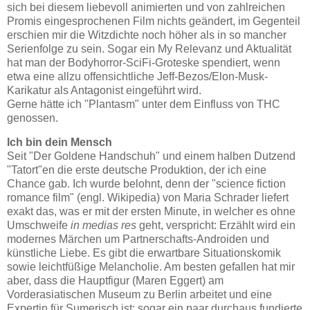
sich bei diesem liebevoll animierten und von zahlreichen
Promis eingesprochenen Film nichts geändert, im Gegenteil
erschien mir die Witzdichte noch höher als in so mancher
Serienfolge zu sein. Sogar ein My Relevanz und Aktualität
hat man der Bodyhorror-SciFi-Groteske spendiert, wenn
etwa eine allzu offensichtliche Jeff-Bezos/Elon-Musk-
Karikatur als Antagonist eingeführt wird.
Gerne hätte ich "Plantasm" unter dem Einfluss von THC
genossen.
Ich bin dein Mensch
Seit "Der Goldene Handschuh" und einem halben Dutzend
"Tatort"en die erste deutsche Produktion, der ich eine
Chance gab. Ich wurde belohnt, denn der "science fiction
romance film" (engl. Wikipedia) von Maria Schrader liefert
exakt das, was er mit der ersten Minute, in welcher es ohne
Umschweife
in medias res
geht, verspricht: Erzählt wird ein
modernes Märchen um Partnerschafts-Androiden und
künstliche Liebe. Es gibt die erwartbare Situationskomik
sowie leichtfüßige Melancholie. Am besten gefallen hat mir
aber, dass die Hauptfigur (Maren Eggert) am
Vorderasiatischen Museum zu Berlin arbeitet und eine
Expertin für Sumerisch ist; sogar ein paar durchaus fundierte