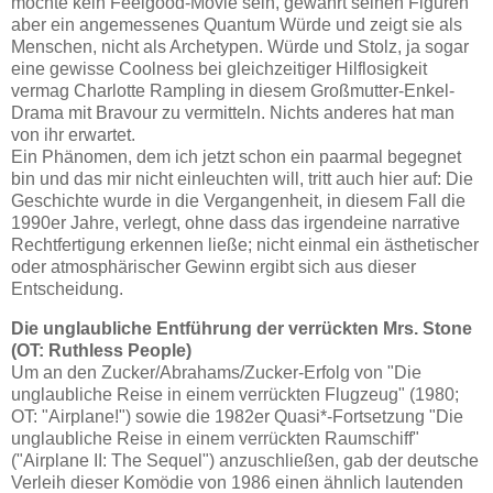
möchte kein Feelgood-Movie sein, gewährt seinen Figuren
aber ein angemessenes Quantum Würde und zeigt sie als
Menschen, nicht als Archetypen. Würde und Stolz, ja sogar
eine gewisse Coolness bei gleichzeitiger Hilflosigkeit
vermag Charlotte Rampling in diesem Großmutter-Enkel-
Drama mit Bravour zu vermitteln. Nichts anderes hat man
von ihr erwartet.
Ein Phänomen, dem ich jetzt schon ein paarmal begegnet
bin und das mir nicht einleuchten will, tritt auch hier auf: Die
Geschichte wurde in die Vergangenheit, in diesem Fall die
1990er Jahre, verlegt, ohne dass das irgendeine narrative
Rechtfertigung erkennen ließe; nicht einmal ein ästhetischer
oder atmosphärischer Gewinn ergibt sich aus dieser
Entscheidung.
Die unglaubliche Entführung der verrückten Mrs. Stone
(OT:
Ruthless People)
Um an den Zucker/Abrahams/Zucker-Erfolg von "Die
unglaubliche Reise in einem verrückten Flugzeug" (1980;
OT: "Airplane!") sowie die 1982er Quasi*-Fortsetzung "Die
unglaubliche Reise in einem verrückten Raumschiff"
("Airplane II: The Sequel") anzuschließen, gab der deutsche
Verleih dieser Komödie von 1986 einen ähnlich lautenden