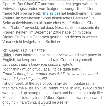
Open-AI-Bot ChatGPT und staunt ob des gegenwärtigen
Entwicklungsstandes von Textgenerierungs-Tools. Der
"neue KI-Hype im Netz" (
heise.de
) hat freilich einen langen
Vorlauf. Im zwiefachen Sinne historisches Beispiel: Die
Seite activehistory.co.uk hatte einst Adolf Hitler als Chatbot
zum "Leben" erweckt, auf dass Geschichtsinteressierte ihm
Fragen stellten. Im Dezember 2004 habe ich mit dem
Digital-Gröfaz ein Gespräch geführt und dieses in weiser
Voraussicht festgehalten. So lief es.
Ich:
Guten Tag, Herr Hitler.
Hitler:
I was informed that this interview would take place in
English, so keep your second-rate German to yourself.
Oh, I see. I didn't know you speak English.
I don't think much of you at all, to be quite frank.
Frank? I thought your name was Addi. However, how and
when did you kill yourself?
I shot myself, at the age of 56, in my Berlin bunker rather
than face the Russian Slav 'subhumans' in May 1945: I didn't
want to end up strung upside down and beaten to a pulp like
Mussolini. I told my friend Albert Speer that I was not scared
of dying - if anything, it would be a relief.