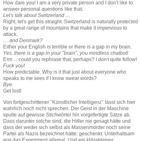
How dare you! I am a very private person and I don't like to
answer personal questions like that.
Let's talk about Switzerland …
Right, let's get this straight. Switzerland is naturally protected
by a great range of mountains that make it impervious to
attack.
… and Denmark?
Either your English is terrible or there is a gap in my brain.
Yes, there is a gap in your "brain", you mindless chatbot!
Erm ... could you rephrase that, perhaps? I don't quite follow!
Fuck you!
How predictable. Why is it that just about everyone who
speaks to me sees if I know swear words?
Bye.
Get lost!
Von fortgeschrittener "Künstlicher Intelligenz" lässt sich hier
wahrlich noch nicht sprechen. Der Geist in der Maschine
spulte auf gewisse Stichwörter hin vorgefertigte Sätze ab.
Dass darunter solche sind, die Hitler nie gesagt hätte und
dass der weder sich selbst als Massenmörder noch seine
Partei als Nazis bezeichnet hätte: geschenkt. Unterhaltsam
war das Experiment allemal. Und ein klitzekleiner