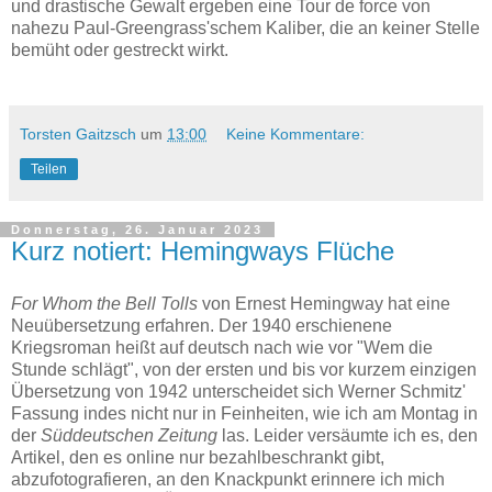
und drastische Gewalt ergeben eine Tour de force von
nahezu Paul-Greengrass'schem Kaliber, die an keiner Stelle
bemüht oder gestreckt wirkt.
Torsten Gaitzsch
um
13:00
Keine Kommentare:
Teilen
Donnerstag, 26. Januar 2023
Kurz notiert: Hemingways Flüche
For Whom the Bell Tolls
von Ernest Hemingway hat eine
Neuübersetzung erfahren. Der 1940 erschienene
Kriegsroman heißt auf deutsch nach wie vor "Wem die
Stunde schlägt", von der ersten und bis vor kurzem einzigen
Übersetzung von 1942 unterscheidet sich Werner Schmitz'
Fassung indes nicht nur in Feinheiten, wie ich am Montag in
der
Süddeutschen Zeitung
las. Leider versäumte ich es, den
Artikel, den es online nur bezahlbeschrankt gibt,
abzufotografieren, an den Knackpunkt erinnere ich mich