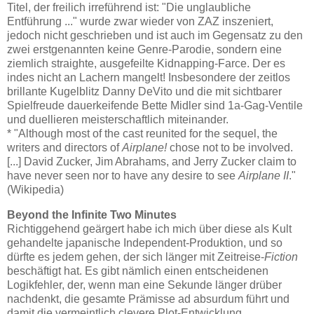
Titel, der freilich irreführend ist: "Die unglaubliche
Entführung ..." wurde zwar wieder von ZAZ inszeniert,
jedoch nicht geschrieben und ist auch im Gegensatz zu den
zwei erstgenannten keine Genre-Parodie, sondern eine
ziemlich straighte, ausgefeilte Kidnapping-Farce. Der es
indes nicht an Lachern mangelt! Insbesondere der zeitlos
brillante Kugelblitz Danny DeVito und die mit sichtbarer
Spielfreude dauerkeifende Bette Midler sind 1a-Gag-Ventile
und duellieren meisterschaftlich miteinander.
* "Although most of the cast reunited for the sequel, the
writers and directors of
Airplane!
chose not to be involved.
[...] David Zucker, Jim Abrahams, and Jerry Zucker claim to
have never seen nor to have any desire to see
Airplane II
."
(Wikipedia)
Beyond the Infinite Two Minutes
Richtiggehend geärgert habe ich mich über diese als Kult
gehandelte japanische Independent-Produktion, und so
dürfte es jedem gehen, der sich länger mit Zeitreise-
Fiction
beschäftigt hat. Es gibt nämlich einen entscheidenen
Logikfehler, der, wenn man eine Sekunde länger drüber
nachdenkt, die gesamte Prämisse ad absurdum führt und
damit die vermeintlich clevere Plot-Entwicklung