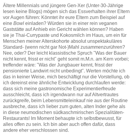
Ältere Millennials und jüngere Gen-Xer (Unter-30-Jährige
lesen keine Blogs) mögen sich das Essverhalten ihrer Eltern
vor Augen führen: Könntet ihr eure Eltern zum Beispiel auf
eine
Bowl
einladen? Würden sie in einer rein veganen
Gaststätte auf Anhieb ein Gericht wählen können? Haben
sie je Thai-Currypaste und Kokosmilch im Haus, um ein für
Menschen meiner Alterskohorte absolut unspektakuläres
Standard- (wenn nicht gar Not-)Mahl zusammenzurühren?
Nee, oder? Der leicht klassistische Spruch "Was der Bauer
nicht kennt, frisst er nicht" geht somit m.M.n. am Kern vorbei;
treffender wäre: "Was der Jungbauer kennt, frisst der
pensionierte Landwirt nicht unbedingt". Werten möchte ich
das in keiner Weise, mich beschäftigt nur die Vorstellung, ob
ich dereinst eine ähnliche Entwicklung durchlaufen werde:
dass sich meine gastronomische Experimentierfreude
ausschleicht, dass ich irgendwann nur auf Altvertrautes
zurückgreife, beim Lebensmitteleinkauf nie aus der Routine
ausbreche, dass ich lieber zum guten, alten Inder gehe als
in diese neumodischen südkaschmirischen Spezialitäten-
Restaurants! Im Moment behaupte ich selbstbewusst, für
alles offen zu sein. Ich bin aber auch offen dafür, dass
andere eher verschlossen sind.