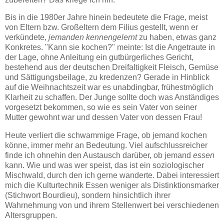
Bis in die 1980er Jahre hinein bedeutete die Frage, meist
von Eltern bzw. Großeltern dem Filius gestellt, wenn er
verkündete,
jemanden kennengelernt
zu haben, etwas ganz
Konkretes. "Kann sie kochen?" meinte: Ist die Angetraute in
der Lage, ohne Anleitung ein gutbürgerliches Gericht,
bestehend aus der deutschen Dreifaltigkeit Fleisch, Gemüse
und Sättigungsbeilage, zu kredenzen? Gerade in Hinblick
auf die Weihnachtszeit war es unabdingbar, frühestmöglich
Klarheit zu schaffen. Der Junge sollte doch was Anständiges
vorgesetzt bekommen, so wie es sein Vater von seiner
Mutter gewohnt war und dessen Vater von dessen Frau!
Heute verliert die schwammige Frage, ob jemand kochen
könne, immer mehr an Bedeutung. Viel aufschlussreicher
finde ich ohnehin den Austausch darüber, ob jemand
essen
kann. Wie und was wer speist, das ist ein soziologischer
Mischwald, durch den ich gerne wanderte. Dabei interessiert
mich die Kulturtechnik Essen weniger als Distinktionsmarker
(Stichwort Bourdieu), sondern hinsichtlich ihrer
Wahrnehmung von und ihrem Stellenwert bei verschiedenen
Altersgruppen.