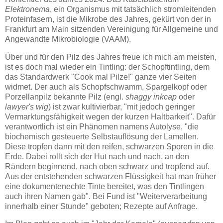
Elektronema
, ein Organismus mit tatsächlich stromleitenden
Proteinfasern, ist die Mikrobe des Jahres, gekürt von der in
Frankfurt am Main sitzenden Vereinigung für Allgemeine und
Angewandte Mikrobiologie (VAAM).
Über und für den Pilz des Jahres freue ich mich am meisten,
ist es doch mal wieder ein Tintling: der Schopftintling, dem
das Standardwerk "Cook mal Pilze!" ganze vier Seiten
widmet. Der auch als Schopfschwamm, Spargelkopf oder
Porzellanpilz bekannte Pilz (engl.
shaggy inkcap
oder
lawyer's wig
) ist zwar kultivierbar, "mit jedoch geringer
Vermarktungsfähigkeit wegen der kurzen Haltbarkeit". Dafür
verantwortlich ist ein Phänomen namens Autolyse, "die
biochemisch gesteuerte Selbstauflösung der Lamellen.
Diese tropfen dann mit den reifen, schwarzen Sporen in die
Erde. Dabei rollt sich der Hut nach und nach, an den
Rändern beginnend, nach oben schwarz und tropfend auf.
Aus der entstehenden schwarzen Flüssigkeit hat man früher
eine dokumentenechte Tinte bereitet, was den Tintlingen
auch ihren Namen gab". Bei Fund ist "Weiterverarbeitung
innerhalb einer Stunde" geboten; Rezepte auf Anfrage.