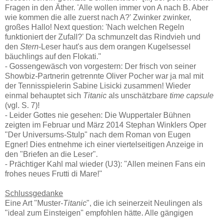
Fragen in den Äther. 'Alle wollen immer von A nach B. Aber
wie kommen die alle zuerst nach A?' Zwinker zwinker,
großes Hallo! Next question: 'Nach welchen Regeln
funktioniert der Zufall?' Da schmunzelt das Rindvieh und
den
Stern
-Leser haut's aus dem orangen Kugelsessel
bäuchlings auf den Flokati."
- Gossengewäsch von vorgestern: Der frisch von seiner
Showbiz-Partnerin getrennte Oliver Pocher war ja mal mit
der Tennisspielerin Sabine Lisicki zusammen! Wieder
einmal behauptet sich
Titanic
als unschätzbare
time capsule
(vgl. S. 7)!
- Leider Gottes nie gesehen: Die Wuppertaler Bühnen
zeigten im Februar und März 2014 Stephan Winklers Oper
"Der Universums-Stulp" nach dem Roman von Eugen
Egner! Dies entnehme ich einer viertelseitigen Anzeige in
den "Briefen an die Leser".
- Prächtiger Kahl mal wieder (U3): "Allen meinen Fans ein
frohes neues Frutti di Mare!"
Schlussgedanke
Eine Art "Muster-
Titanic
", die ich seinerzeit Neulingen als
"ideal zum Einsteigen" empfohlen hätte. Alle gängigen