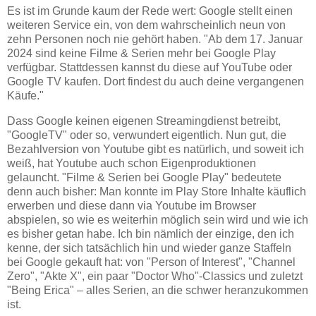
Es ist im Grunde kaum der Rede wert: Google stellt einen
weiteren Service ein, von dem wahrscheinlich neun von
zehn Personen noch nie gehört haben. "Ab dem 17. Januar
2024 sind keine Filme & Serien mehr bei Google Play
verfügbar. Stattdessen kannst du diese auf YouTube oder
Google TV kaufen. Dort findest du auch deine vergangenen
Käufe."
Dass Google keinen eigenen Streamingdienst betreibt,
"GoogleTV" oder so, verwundert eigentlich. Nun gut, die
Bezahlversion von Youtube gibt es natürlich, und soweit ich
weiß, hat Youtube auch schon Eigenproduktionen
gelauncht. "Filme & Serien bei Google Play" bedeutete
denn auch bisher: Man konnte im Play Store Inhalte käuflich
erwerben und diese dann via Youtube im Browser
abspielen, so wie es weiterhin möglich sein wird und wie ich
es bisher getan habe. Ich bin nämlich der einzige, den ich
kenne, der sich tatsächlich hin und wieder ganze Staffeln
bei Google gekauft hat: von "Person of Interest", "Channel
Zero", "Akte X", ein paar "Doctor Who"-Classics und zuletzt
"Being Erica" – alles Serien, an die schwer heranzukommen
ist.