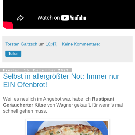
Torsten Gaitzsch
um
10:47
Keine Kommentare:
Teilen
Freitag, 15. Dezember 2023
Selbst in allergrößter Not: Immer nur
EIN Ofenbrot!
Weil es neulich im Angebot war, habe ich
Rustipani
Geräucherter Käse
von Wagner gekauft, für wenn's mal
schnell gehen muss.