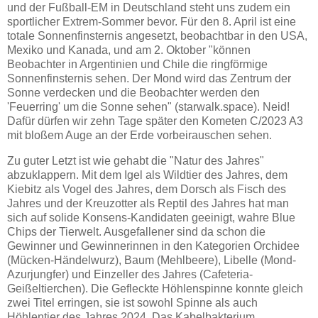
und der Fußball-EM in Deutschland steht uns zudem ein
sportlicher Extrem-Sommer bevor. Für den 8. April ist eine
totale Sonnenfinsternis angesetzt, beobachtbar in den USA,
Mexiko und Kanada, und am 2. Oktober "können
Beobachter in Argentinien und Chile die ringförmige
Sonnenfinsternis sehen. Der Mond wird das Zentrum der
Sonne verdecken und die Beobachter werden den
'Feuerring' um die Sonne sehen" (starwalk.space). Neid!
Dafür dürfen wir zehn Tage später den Kometen C/2023 A3
mit bloßem Auge an der Erde vorbeirauschen sehen.
Zu guter Letzt ist wie gehabt die "Natur des Jahres"
abzuklappern. Mit dem Igel als Wildtier des Jahres, dem
Kiebitz als Vogel des Jahres, dem Dorsch als Fisch des
Jahres und der Kreuzotter als Reptil des Jahres hat man
sich auf solide Konsens-Kandidaten geeinigt, wahre Blue
Chips der Tierwelt. Ausgefallener sind da schon die
Gewinner und Gewinnerinnen in den Kategorien Orchidee
(Mücken-Händelwurz), Baum (Mehlbeere), Libelle (Mond-
Azurjungfer) und Einzeller des Jahres (Cafeteria-
Geißeltierchen). Die Gefleckte Höhlenspinne konnte gleich
zwei Titel erringen, sie ist sowohl Spinne als auch
Höhlentier des Jahres 2024. Das Kabelbakterium