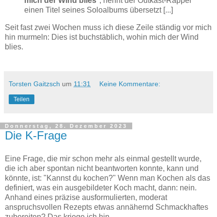
mich der Wind blies
", nennt der Outkast-Rapper
einen Titel seines Soloalbums übersetzt [...]
Seit fast zwei Wochen muss ich diese Zeile ständig vor mich
hin murmeln: Dies ist buchstäblich, wohin mich der Wind
blies.
Torsten Gaitzsch
um
11:31
Keine Kommentare:
Teilen
Donnerstag, 28. Dezember 2023
Die K-Frage
Eine Frage, die mir schon mehr als einmal gestellt wurde,
die ich aber spontan nicht beantworten konnte, kann und
könnte, ist: "Kannst du kochen?" Wenn man Kochen als das
definiert, was ein ausgebildeter Koch macht, dann: nein.
Anhand eines präzise ausformulierten, moderat
anspruchsvollen Rezepts etwas annähernd Schmackhaftes
zubereiten? Das kriege ich hin.