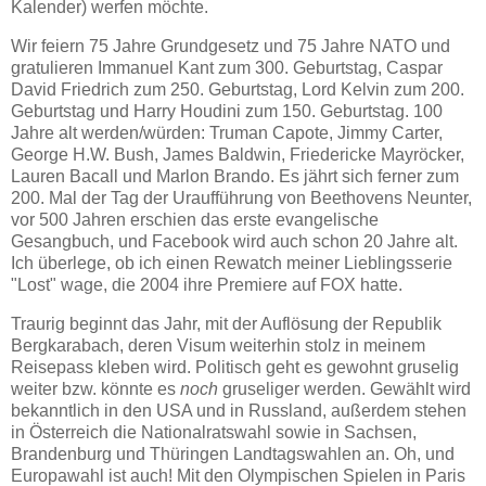
Kalender) werfen möchte.
Wir feiern 75 Jahre Grundgesetz und 75 Jahre NATO und
gratulieren Immanuel Kant zum 300. Geburtstag, Caspar
David Friedrich zum 250. Geburtstag, Lord Kelvin zum 200.
Geburtstag und Harry Houdini zum 150. Geburtstag. 100
Jahre alt werden/würden: Truman Capote, Jimmy Carter,
George H.W. Bush, James Baldwin, Friedericke Mayröcker,
Lauren Bacall und Marlon Brando. Es jährt sich ferner zum
200. Mal der Tag der Uraufführung von Beethovens Neunter,
vor 500 Jahren erschien das erste evangelische
Gesangbuch, und Facebook wird auch schon 20 Jahre alt.
Ich überlege, ob ich einen Rewatch meiner Lieblingsserie
"Lost" wage, die 2004 ihre Premiere auf FOX hatte.
Traurig beginnt das Jahr, mit der Auflösung der Republik
Bergkarabach, deren Visum weiterhin stolz in meinem
Reisepass kleben wird. Politisch geht es gewohnt gruselig
weiter bzw. könnte es
noch
gruseliger werden. Gewählt wird
bekanntlich in den USA und in Russland, außerdem stehen
in Österreich die Nationalratswahl sowie in Sachsen,
Brandenburg und Thüringen Landtagswahlen an. Oh, und
Europawahl ist auch! Mit den Olympischen Spielen in Paris