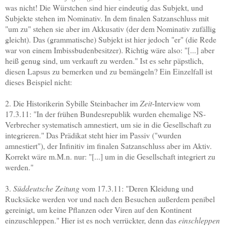
was nicht! Die Würstchen sind hier eindeutig das Subjekt, und
Subjekte stehen im Nominativ. In dem finalen Satzanschluss mit
"um zu" stehen sie aber im Akkusativ (der dem Nominativ zufällig
gleicht). Das (grammatische) Subjekt ist hier jedoch "er" (die Rede
war von einem Imbissbudenbesitzer). Richtig wäre also: "[...] aber
heiß genug sind, um verkauft zu werden." Ist es sehr päpstlich,
diesen Lapsus zu bemerken und zu bemängeln? Ein Einzelfall ist
dieses Beispiel nicht:
2. Die Historikerin Sybille Steinbacher im
Zeit
-Interview vom
17.3.11: "In der frühen Bundesrepublik wurden ehemalige NS-
Verbrecher systematisch amnestiert, um sie in die Gesellschaft zu
integrieren." Das Prädikat steht hier im Passiv ("wurden
amnestiert"), der Infinitiv im finalen Satzanschluss aber im Aktiv.
Korrekt wäre m.M.n. nur: "[...] um in die Gesellschaft integriert zu
werden."
3.
Süddeutsche Zeitung
vom 17.3.11: "Deren Kleidung und
Rucksäcke werden vor und nach den Besuchen außerdem penibel
gereinigt, um keine Pflanzen oder Viren auf den Kontinent
einzuschleppen." Hier ist es noch verrückter, denn das
einschleppen