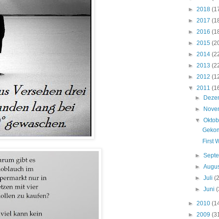
►
2018
(1
►
2017
(1
►
2016
(1
►
2015
(2
►
2014
(2
►
2013
(2
►
2012
(1
▼
2011
(1
►
Deze
►
Nove
▼
Okto
Gekom
First 
►
Sept
►
Augu
►
Juli
(
►
Juni
(
►
2010
(1
►
2009
(3