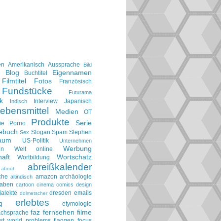
en
Amerikanisch
Aussprache
Bild
Blog
Eigennamen
e
Buchtitel
Filmtitel
Fotos
Französisch
Fundstücke
Futurama
k
Interview
Japanisch
Indisch
ebensmittel
Medien
OT
Produkte
Serie
ie
Porno
gebuch
Slogan
Spam
Stephen
Sex
aum
US-Politik
Unternehmen
Werbung
en
Welt online
aft
Wortschatz
Wortbildung
abreißkalender
about
che
amazon
archäologie
altindisch
taben
cartoon
cinema
comics
design
ialekte
dresden
emails
dolmetscher
erlebtes
g
etymologie
faz
fernsehen
filme
achsprache
irst world problems
flaggen
focus