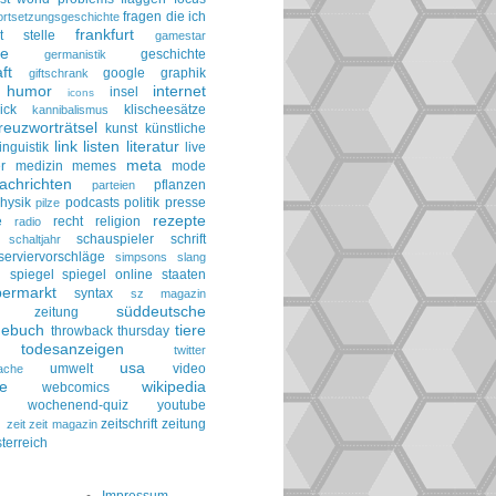
fragen die ich
ortsetzungsgeschichte
frankfurt
t stelle
gamestar
ie
geschichte
germanistik
ft
google
graphik
giftschrank
humor
internet
insel
icons
ick
klischeesätze
kannibalismus
reuzworträtsel
kunst
künstliche
link
listen
literatur
linguistik
live
meta
r
medizin
memes
mode
achrichten
pflanzen
parteien
hysik
podcasts
politik
presse
pilze
rezepte
e
recht
religion
radio
schauspieler
schrift
schaltjahr
serviervorschläge
simpsons
slang
spiegel
spiegel online
staaten
h
permarkt
syntax
sz magazin
süddeutsche
he zeitung
gebuch
tiere
throwback thursday
todesanzeigen
twitter
usa
umwelt
video
ache
le
wikipedia
webcomics
wochenend-quiz
youtube
g
zeitschrift
zeitung
zeit
zeit magazin
terreich