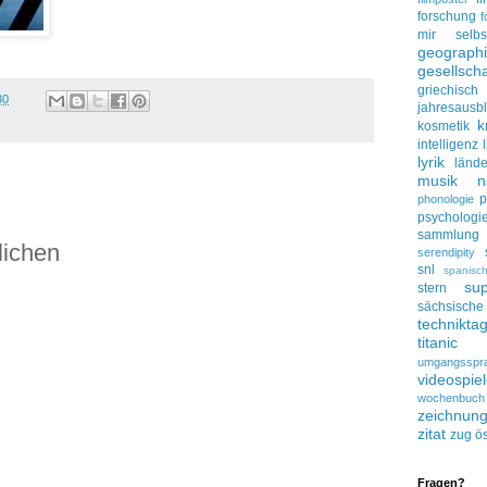
forschung
f
mir selbs
geograph
gesellscha
griechisch
30
jahresausbl
k
kosmetik
intelligenz
lyrik
lände
musik
n
p
phonologie
psychologi
sammlung
lichen
serendipity
snl
spanisc
su
stern
sächsisc
technikta
titanic
umgangsspr
videospie
wochenbuch
zeichnun
zitat
zug
ös
Fragen?