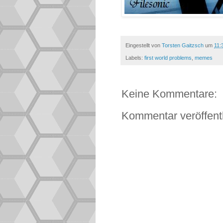
Eingestellt von
Torsten Gaitzsch
um
11:
Labels:
first world problems
,
memes
Keine Kommentare:
Kommentar veröffent