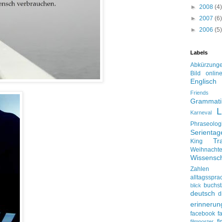
►
2008
(4)
►
2007
(6)
►
2006
(5)
Labels
Abkürzung
Bild onlin
Englisch
Friends
Grammati
L
Karneval
Phraseolog
Serienta
Tr
King
Weihnacht
Wissensch
Zahlen
alltagsspra
buchs
blick
deutsch
d
erinnerun
facebook
f
f
filmposter