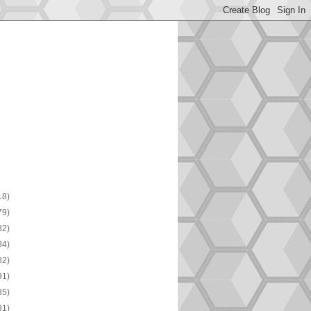
18)
79)
82)
84)
82)
91)
85)
81)