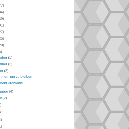
77)
84)
89)
01)
27)
25)
29)
6)
mber
(1)
mber
(2)
ber
(2)
men, um zu bleiben
World Problems
ember
(4)
st
(2)
2)
3)
4)
1)