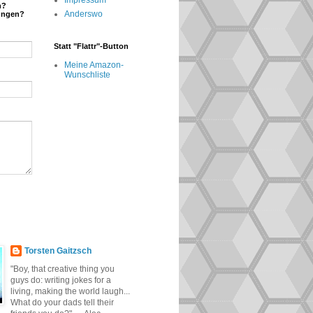
Impressum
n?
Anderswo
ungen?
Statt "Flattr"-Button
Meine Amazon-
Wunschliste
Torsten Gaitzsch
"Boy, that creative thing you
guys do: writing jokes for a
living, making the world laugh...
What do your dads tell their