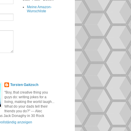
Meine Amazon-
Wunschliste
Torsten Gaitzsch
"Boy, that creative thing you
guys do: writing jokes for a
living, making the world laugh...
What do your dads tell their
friends you do?" --- Alec
as Jack Donaghy in 30 Rock
 vollständig anzeigen