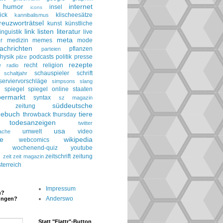
humor
internet
insel
icons
ick
klischeesätze
kannibalismus
reuzworträtsel
kunst
künstliche
link
listen
literatur
linguistik
live
meta
r
medizin
memes
mode
achrichten
pflanzen
parteien
hysik
podcasts
politik
presse
pilze
rezepte
e
recht
religion
radio
schauspieler
schrift
schaltjahr
serviervorschläge
simpsons
slang
spiegel
spiegel online
staaten
h
permarkt
syntax
sz magazin
süddeutsche
he zeitung
gebuch
tiere
throwback thursday
todesanzeigen
twitter
usa
umwelt
video
ache
le
wikipedia
webcomics
wochenend-quiz
youtube
g
zeitschrift
zeitung
zeit
zeit magazin
terreich
Impressum
n?
Anderswo
ungen?
Statt "Flattr"-Button