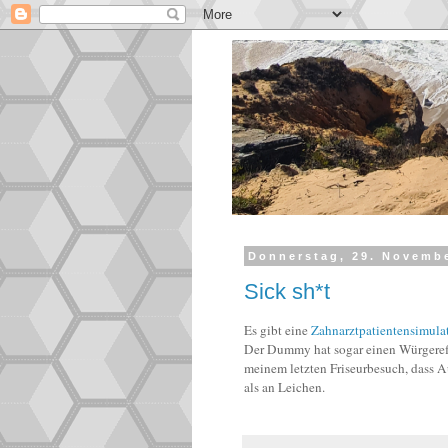
Donnerstag, 29. Novemb
Sick sh*t
Es gibt eine
Zahnarztpatientensimula
Der Dummy hat sogar einen Würgerefle
meinem letzten Friseurbesuch, dass A
als an Leichen.