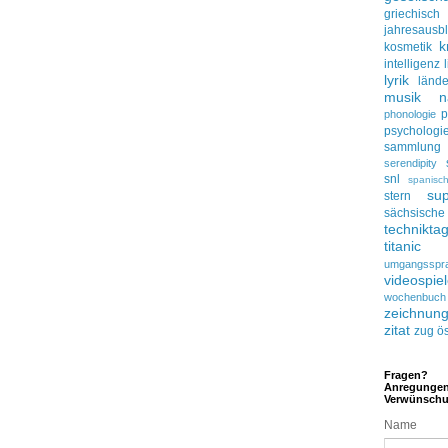
griechisch
jahresausbl
k
kosmetik
intelligenz
lyrik
lände
musik
n
p
phonologie
psychologi
sammlung
serendipity
snl
spanisc
su
stern
sächsisc
technikta
titanic
umgangsspr
videospie
wochenbuch
zeichnun
zitat
zug
ös
Fragen?
Anregunge
Verwünsch
Name