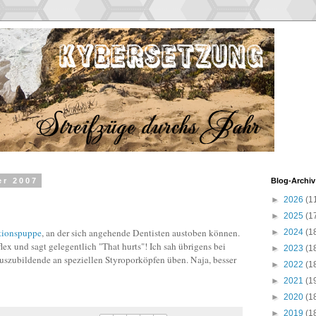
er 2007
Blog-Archiv
►
2026
(1
►
2025
(1
tionspuppe
, an der sich angehende Dentisten austoben können.
►
2024
(1
x und sagt gelegentlich "That hurts"! Ich sah übrigens bei
►
2023
(1
uszubildende an speziellen Styroporköpfen üben. Naja, besser
►
2022
(1
►
2021
(1
►
2020
(1
►
2019
(1