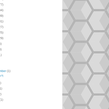
77)
84)
89)
01)
27)
25)
29)
6)
4)
1)
mber
(1)
h*t
1)
1)
2)
(1)