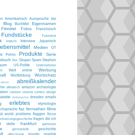
en
Amerikanisch
Aussprache
Bild
Blog
Eigennamen
e
Buchtitel
Filmtitel
Fotos
Französisch
Fundstücke
Futurama
k
Interview
Japanisch
Indisch
ebensmittel
Medien
OT
Produkte
Serie
ie
Porno
gebuch
Slogan
Spam
Stephen
Sex
aum
US-Politik
Unternehmen
Werbung
en
Welt online
aft
Wortschatz
Wortbildung
abreißkalender
about
che
amazon
archäologie
altindisch
taben
cartoon
cinema
comics
design
ialekte
dresden
emails
dolmetscher
erlebtes
g
etymologie
faz
fernsehen
filme
achsprache
irst world problems
flaggen
focus
fragen die ich
ortsetzungsgeschichte
frankfurt
t stelle
gamestar
ie
geschichte
germanistik
ft
google
graphik
giftschrank