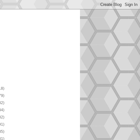
18)
79)
82)
84)
82)
91)
85)
81)