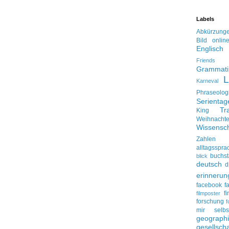
Labels
Abkürzung
Bild onlin
Englisch
Friends
Grammati
L
Karneval
Phraseolog
Serienta
Tr
King
Weihnacht
Wissensch
Zahlen
alltagsspra
buchs
blick
deutsch
d
erinnerun
facebook
f
f
filmposter
forschung
f
mir selbs
geograph
gesellscha