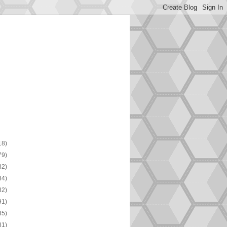
18)
79)
82)
84)
82)
91)
85)
81)