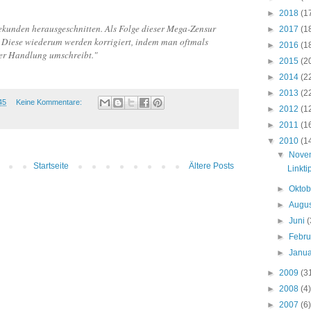
►
2018
(1
kunden herausgeschnitten. Als Folge dieser Mega-Zensur
►
2017
(1
. Diese wiederum werden korrigiert, indem man oftmals
►
2016
(1
er Handlung umschreibt."
►
2015
(2
►
2014
(2
►
2013
(2
45
Keine Kommentare:
►
2012
(1
►
2011
(1
▼
2010
(1
▼
Nove
Startseite
Ältere Posts
Linkti
►
Okto
►
Augu
►
Juni
(
►
Febr
►
Janu
►
2009
(3
►
2008
(4)
►
2007
(6)