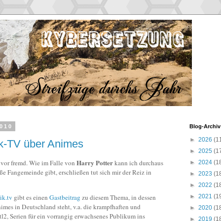
2010
Blog-Archiv
►
2026
(1
tik-TV über Animes
►
2025
(1
Harry Potter
 vor fremd. Wie im Falle von
kann ich durchaus
►
2024
(1
e Fangemeinde gibt, erschließen tut sich mir der Reiz in
►
2023
(1
►
2022
(1
ik.tv
gibt es einen
Gastbeitrag
zu diesem Thema, in dessen
►
2021
(1
mes in Deutschland steht, v.a. die krampfhaften und
►
2020
(1
2, Serien für ein vorrangig erwachsenes Publikum ins
►
2019
(1