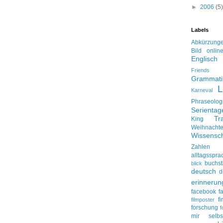
►
2006
(5)
Labels
Abkürzung
Bild onlin
Englisch
Friends
Grammati
L
Karneval
Phraseolog
Serienta
Tr
King
Weihnacht
Wissensch
Zahlen
alltagsspra
buchs
blick
deutsch
d
erinnerun
facebook
f
f
filmposter
forschung
f
mir selbs