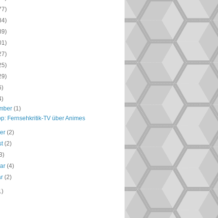
77)
84)
89)
01)
27)
25)
29)
6)
4)
mber
(1)
pp: Fernsehkritik-TV über Animes
ber
(2)
st
(2)
3)
uar
(4)
ar
(2)
1)