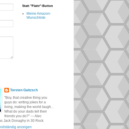
Statt "Flattr"-Button
Meine Amazon-
Wunschliste
Torsten Gaitzsch
"Boy, that creative thing you
guys do: writing jokes for a
living, making the world laugh...
What do your dads tell their
friends you do?" --- Alec
as Jack Donaghy in 30 Rock
 vollständig anzeigen