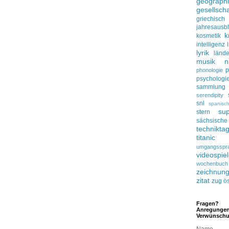
geograph
gesellscha
griechisch
jahresausbl
k
kosmetik
intelligenz
lyrik
lände
musik
n
p
phonologie
psychologi
sammlung
serendipity
snl
spanisc
su
stern
sächsisc
technikta
titanic
umgangsspr
videospie
wochenbuch
zeichnun
zitat
zug
ös
Fragen?
Anregunge
Verwünsch