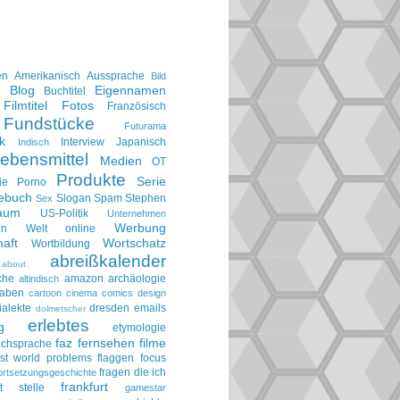
en
Amerikanisch
Aussprache
Bild
Blog
Eigennamen
e
Buchtitel
Filmtitel
Fotos
Französisch
Fundstücke
Futurama
k
Interview
Japanisch
Indisch
ebensmittel
Medien
OT
Produkte
Serie
ie
Porno
gebuch
Slogan
Spam
Stephen
Sex
aum
US-Politik
Unternehmen
Werbung
en
Welt online
aft
Wortschatz
Wortbildung
abreißkalender
about
che
amazon
archäologie
altindisch
taben
cartoon
cinema
comics
design
ialekte
dresden
emails
dolmetscher
erlebtes
g
etymologie
faz
fernsehen
filme
achsprache
irst world problems
flaggen
focus
fragen die ich
ortsetzungsgeschichte
frankfurt
t stelle
gamestar