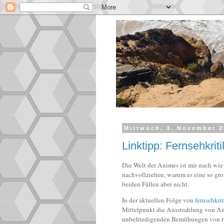
Mittwoch, 3. November 
Linktipp: Fernsehkri
Die Welt der Animes ist mir nach wie
nachvollziehen, warum es eine so groß
beiden Fällen aber nicht.
In der aktuellen Folge von
fernsehkrit
Mittelpunkt die Ausstrahlung von Ani
unbefriedigenden Bemühungen von rtl