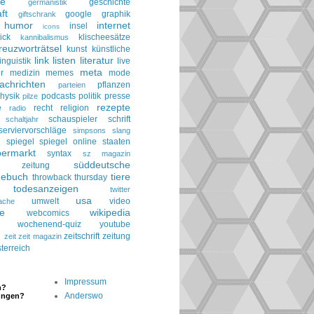
ie
geschichte
germanistik
ft
google
graphik
giftschrank
humor
internet
insel
icons
ick
klischeesätze
kannibalismus
reuzworträtsel
kunst
künstliche
link
listen
literatur
linguistik
live
meta
r
medizin
memes
mode
achrichten
pflanzen
parteien
hysik
podcasts
politik
presse
pilze
rezepte
e
recht
religion
radio
schauspieler
schrift
schaltjahr
serviervorschläge
simpsons
slang
spiegel
spiegel online
staaten
h
permarkt
syntax
sz magazin
süddeutsche
he zeitung
gebuch
tiere
throwback thursday
todesanzeigen
twitter
usa
umwelt
video
ache
le
wikipedia
webcomics
wochenend-quiz
youtube
g
zeitschrift
zeitung
zeit
zeit magazin
terreich
Impressum
n?
Anderswo
ungen?