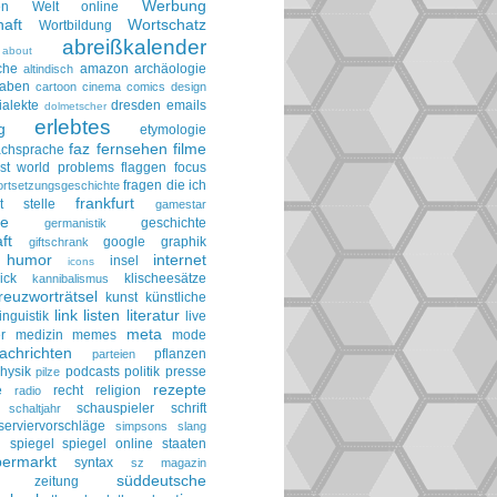
Werbung
en
Welt online
aft
Wortschatz
Wortbildung
abreißkalender
about
che
amazon
archäologie
altindisch
taben
cartoon
cinema
comics
design
ialekte
dresden
emails
dolmetscher
erlebtes
g
etymologie
faz
fernsehen
filme
achsprache
irst world problems
flaggen
focus
fragen die ich
ortsetzungsgeschichte
frankfurt
t stelle
gamestar
ie
geschichte
germanistik
ft
google
graphik
giftschrank
humor
internet
insel
icons
ick
klischeesätze
kannibalismus
reuzworträtsel
kunst
künstliche
link
listen
literatur
linguistik
live
meta
r
medizin
memes
mode
achrichten
pflanzen
parteien
hysik
podcasts
politik
presse
pilze
rezepte
e
recht
religion
radio
schauspieler
schrift
schaltjahr
serviervorschläge
simpsons
slang
spiegel
spiegel online
staaten
h
permarkt
syntax
sz magazin
süddeutsche
he zeitung