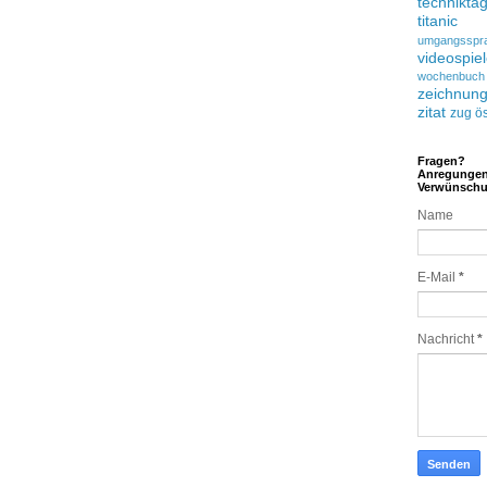
technikta
titanic
umgangsspr
videospie
wochenbuch
zeichnun
zitat
zug
ös
Fragen?
Anregunge
Verwünsch
Name
E-Mail
*
Nachricht
*