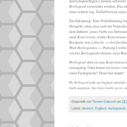
deutschsprachigen Ländern schwerer a
Rotliegend
verwendet werden. Das ist
einer echten sog.
Nullableitung
eines 
Zur Erklärung: Eine Nullableitung lie
übergeht, ohne dass sich die Form de
dem Infinitiv eines Verbs ein Substan
auch
Konversion
, wobei Konversion o
Beispiele wie
schlecht
-->
der/die/da
Wort
Rotliegendes
<-- Partizip I
rotli
wir bei
Rotliegendes
bereits zwei Bu
Rotliegend
aber ist eine Konversion i
einzigartig. Oder kennt ein Leser / ei
einer Fachsprache? Dann her damit!
PS:
Rotliegend
heißt auf Englisch ebenfalls
leicht angepasst. Aus
Gneis
wurde
gneiss
, a
Eingestellt von
Torsten Gaitzsch
um
18:
Labels:
deutsch
,
Englisch
,
fachsprache