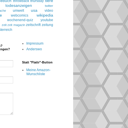
gebuch
tiere
throwback thursday
todesanzeigen
twitter
usa
umwelt
video
ache
le
wikipedia
webcomics
wochenend-quiz
youtube
g
zeitschrift
zeitung
zeit
zeit magazin
terreich
Impressum
n?
Anderswo
ungen?
Statt "Flattr"-Button
Meine Amazon-
Wunschliste