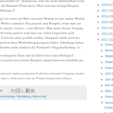
nwendbar ist". Stattdessen solle die nicht-deklinierbare Form
►
2018
(1
 der Hammer! Denn dieses Wort wäre das einzige Beispiel
Partizips I!
►
2017
(1
►
2016
(1
gt vor, wenn ein Wort von einer Wortart in eine andere Wortart
►
2015
(2
s Wortes verändert. Das passiert zum Beispiel, wenn man aus
tiv macht:
rennen
-->
das Rennen
. Man nennt diesen Vorgang
►
2014
(2
ft weiter gefasst wird und von vielen Linguisten auch
►
2013
(2
s Schlechte
dazu gezählt werden. Demnach würde auch das
▼
2012
(1
egend
in diese Wortbildungskategorie fallen. Allerdings haben
►
Deze
chstaben mehr, nämlich die Nominativ-Singular-Endung
-es
.
►
Nove
m strengsten Sinne und als Derivation eines Partizips I
►
Okto
ne Leserin ein weiteres Beispiel, möglicherweise ebenfalls aus
►
Sept
►
Augu
rotliegend
. Andere geologische Fachwörter deutschen Ursprungs wurden
►
Juli
(
us
Quarz
wurde
quartz
und aus
Feldspat
lustigerweise
feldspar
.
►
Juni
(
►
Mai
(
16
►
März
,
morphologie
,
Wortbildung
,
Wortschatz
►
Febr
▼
Janu
Graph 