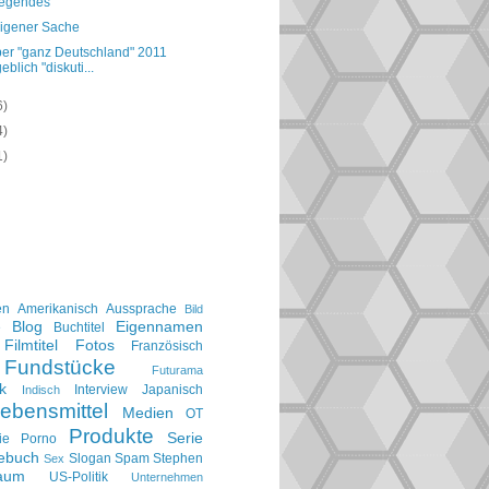
egendes
eigener Sache
er "ganz Deutschland" 2011
eblich "diskuti...
6)
4)
1)
en
Amerikanisch
Aussprache
Bild
Blog
Eigennamen
e
Buchtitel
Filmtitel
Fotos
Französisch
Fundstücke
Futurama
k
Interview
Japanisch
Indisch
ebensmittel
Medien
OT
Produkte
Serie
ie
Porno
gebuch
Slogan
Spam
Stephen
Sex
aum
US-Politik
Unternehmen