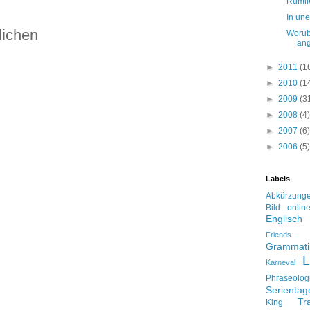
Rumli
In un
lichen
Worüb
ang
►
2011
(1
►
2010
(1
►
2009
(3
►
2008
(4)
►
2007
(6)
►
2006
(5)
Labels
Abkürzung
Bild onlin
Englisch
Friends
Grammati
L
Karneval
Phraseolog
Serienta
Tr
King