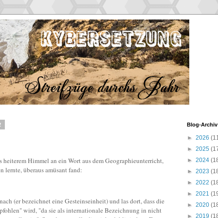
2
Blog-Archiv
►
2026
(1
►
2025
(1
aus heiterem Himmel an ein Wort aus dem Geographieunterricht,
►
2024
(1
en lernte, überaus amüsant fand:
►
2023
(1
►
2022
(1
►
2021
(1
ach (er bezeichnet eine Gesteinseinheit) und las dort, dass die
►
2020
(1
pfohlen" wird, "da sie als internationale Bezeichnung in nicht
►
2019
(1