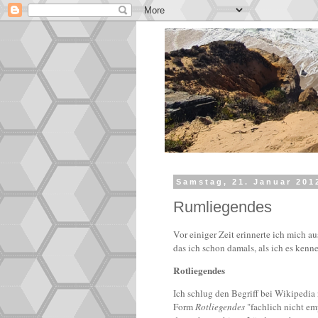
Samstag, 21. Januar 201
Rumliegendes
Vor einiger Zeit erinnerte ich mich 
das ich schon damals, als ich es kenn
Rotliegendes
Ich schlug den Begriff bei Wikipedia n
Form
Rotliegendes
"fachlich nicht em