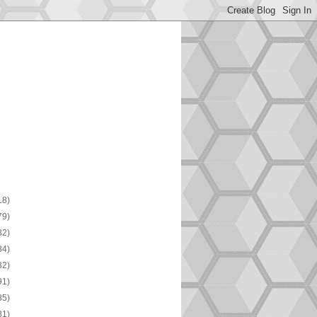
18)
79)
82)
84)
82)
91)
85)
81)