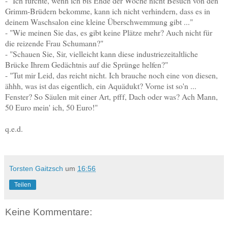
- "Ich fürchte, wenn ich bis Ende der Woche nicht Besuch von den
Grimm-Brüdern bekomme, kann ich nicht verhindern, dass es in
deinem Waschsalon eine kleine Überschwemmung gibt ..."
- "Wie meinen Sie das, es gibt keine Plätze mehr? Auch nicht für
die reizende Frau Schumann?"
- "Schauen Sie, Sir, vielleicht kann diese industriezeitaltliche
Brücke Ihrem Gedächtnis auf die Sprünge helfen?"
- "Tut mir Leid, das reicht nicht. Ich brauche noch eine von diesen,
ähhh, was ist das eigentlich, ein Aquädukt? Vorne ist so'n ...
Fenster? So Säulen mit einer Art, pfff, Dach oder was? Ach Mann,
50 Euro mein' ich, 50 Euro!"
q.e.d.
Torsten Gaitzsch
um
16:56
Teilen
Keine Kommentare: