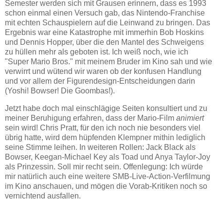
Semester werden sich mit Grausen erinnern, dass es 1993
schon einmal einen Versuch gab, das Nintendo-Franchise
mit echten Schauspielern auf die Leinwand zu bringen. Das
Ergebnis war eine Katastrophe mit immerhin Bob Hoskins
und Dennis Hopper, über die den Mantel des Schweigens
zu hüllen mehr als geboten ist. Ich weiß noch, wie ich
"Super Mario Bros." mit meinem Bruder im Kino sah und wie
verwirrt und wütend wir waren ob der konfusen Handlung
und vor allem der Figurendesign-Entscheidungen darin
(Yoshi! Bowser! Die Goombas!).
Jetzt habe doch mal einschlägige Seiten konsultiert und zu
meiner Beruhigung erfahren, dass der Mario-Film
animiert
sein wird! Chris Pratt, für den ich noch nie besonders viel
übrig hatte, wird dem hüpfenden Klempner mithin lediglich
seine Stimme leihen. In weiteren Rollen: Jack Black als
Bowser, Keegan-Michael Key als Toad und Anya Taylor-Joy
als Prinzessin. Soll mir recht sein. Offenlegung: Ich würde
mir natürlich auch eine weitere SMB-Live-Action-Verfilmung
im Kino anschauen, und mögen die Vorab-Kritiken noch so
vernichtend ausfallen.