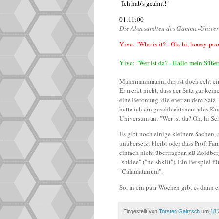
"Ich hab's geahnt!"
01:11:00
Die Abgesandten des Gamma-Univer
Yivo: "Who is it? - Oh, hi, honey-poo
Yivo: "Wer ist da? - Hallo mein Süßer
Mannmannmann, das ist doch echt ein 
Er merkt nicht, dass der Satz gar kei
eine Betonung, die eher zu dem Satz 
hätte ich ein geschlechtsneutrales 
Universum an: "Wer ist da? Oh, hi Scha
Es gibt noch einige kleinere Sachen, 
unübersetzt bleibt oder dass Prof. Fa
einfach nicht übertragbar, zB Zoidbe
"shklee" ("no shklit"). Ein Beispiel f
"Calamatarium".
So, in ein paar Wochen gibt es dann
Eingestellt von
Torsten Gaitzsch
um
18: