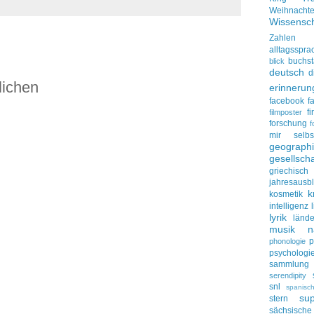
Weihnacht
Wissensch
Zahlen
alltagsspra
buchs
blick
deutsch
d
lichen
erinnerun
facebook
f
f
filmposter
forschung
f
mir selbs
geograph
gesellscha
griechisch
jahresausbl
k
kosmetik
intelligenz
lyrik
lände
musik
n
p
phonologie
psychologi
sammlung
serendipity
snl
spanisc
su
stern
sächsisc