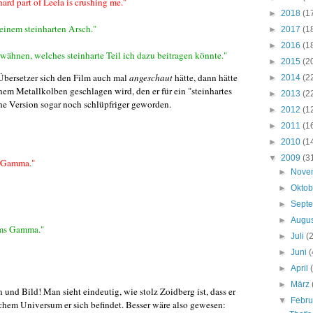
ard part of Leela is crushing me."
►
2018
(1
deinem steinharten Arsch."
►
2017
(1
►
2016
(1
rwähnen, welches steinharte Teil ich dazu beitragen könnte."
►
2015
(2
Übersetzer sich den Film auch mal
angeschaut
hätte, dann hätte
►
2014
(2
nem Metallkolben geschlagen wird, den er für ein "steinhartes
►
2013
(2
sche Version sogar noch schlüpfriger geworden.
►
2012
(1
►
2011
(1
►
2010
(1
▼
2009
(3
e Gamma."
►
Nove
►
Okto
►
Sept
►
Augu
ums Gamma."
►
Juli
(
►
Juni
(
►
April
►
März
und Bild! Man sieht eindeutig, wie stolz Zoidberg ist, dass er
▼
Febr
chem Universum er sich befindet. Besser wäre also gewesen: