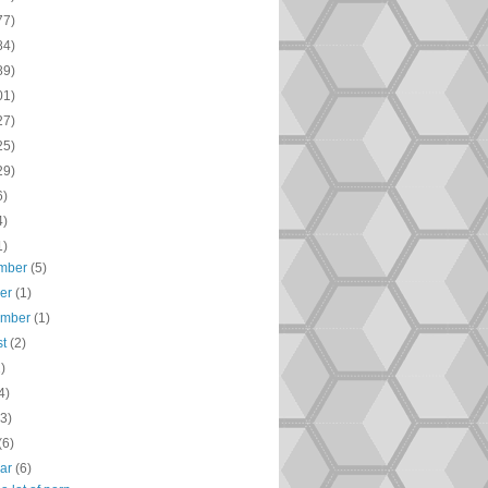
77)
84)
89)
01)
27)
25)
29)
6)
4)
1)
mber
(5)
ber
(1)
ember
(1)
st
(2)
2)
4)
(3)
(6)
uar
(6)