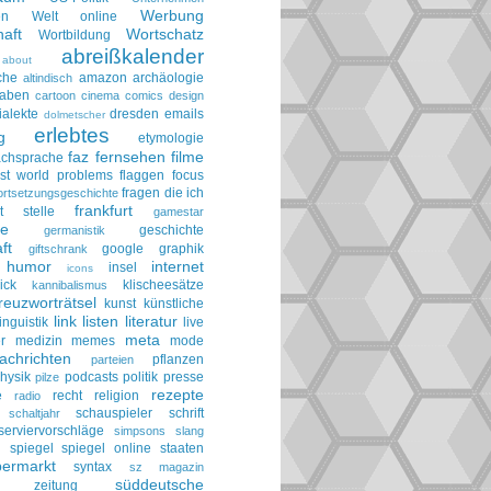
Werbung
en
Welt online
aft
Wortschatz
Wortbildung
abreißkalender
about
che
amazon
archäologie
altindisch
taben
cartoon
cinema
comics
design
ialekte
dresden
emails
dolmetscher
erlebtes
g
etymologie
faz
fernsehen
filme
achsprache
irst world problems
flaggen
focus
fragen die ich
ortsetzungsgeschichte
frankfurt
t stelle
gamestar
ie
geschichte
germanistik
ft
google
graphik
giftschrank
humor
internet
insel
icons
ick
klischeesätze
kannibalismus
reuzworträtsel
kunst
künstliche
link
listen
literatur
linguistik
live
meta
r
medizin
memes
mode
achrichten
pflanzen
parteien
hysik
podcasts
politik
presse
pilze
rezepte
e
recht
religion
radio
schauspieler
schrift
schaltjahr
serviervorschläge
simpsons
slang
spiegel
spiegel online
staaten
h
permarkt
syntax
sz magazin
süddeutsche
he zeitung