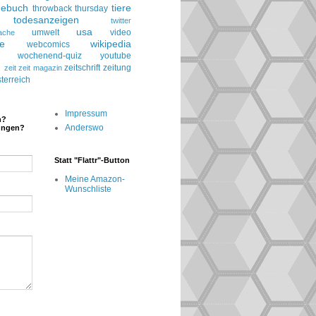
gebuch
tiere
throwback thursday
todesanzeigen
twitter
usa
umwelt
video
ache
le
wikipedia
webcomics
wochenend-quiz
youtube
g
zeitschrift
zeitung
zeit
zeit magazin
terreich
Impressum
n?
Anderswo
ungen?
Statt "Flattr"-Button
Meine Amazon-
Wunschliste