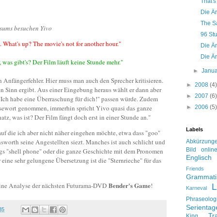
That's 
Die Är
The S
sums besuchen Yivo
96 St
. What's up? The movie's not for another hour."
Die Är
Die Är
, was gibt's? Der Film läuft keine Stunde mehr."
►
Janu
Anfängerfehler. Hier muss man auch den Sprecher kritisieren.
►
2008
(4)
nen Sinn ergibt. Aus einer Eingebung heraus wählt er dann aber
►
2007
(6)
"Ich habe eine Überraschung für dich!" passen würde. Zudem
►
2006
(5)
Kosewort genommen, immerhin spricht Yivo quasi das ganze
tz, was ist? Der Film fängt doch erst in einer Stunde an."
Labels
auf die ich aber nicht näher eingehen möchte, etwa dass "goo"
rnsworth seine Angestellten siezt. Manches ist auch schlicht und
Abkürzung
Bild onlin
rgs "shell phone" oder die ganze Geschichte mit dem Pronomen
Englisch
ür eine sehr gelungene Übersetzung ist die "Sternrieche" für das
Friends
Grammati
Bender's Game
 eine Analyse der nächsten Futurama-DVD
!
L
Karneval
Phraseolog
Serienta
35
Tr
King