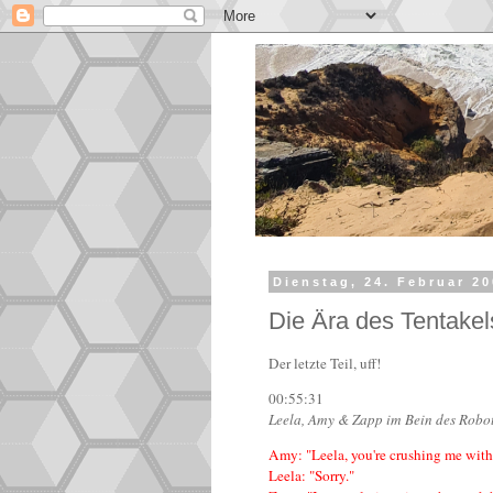
Dienstag, 24. Februar 2
Die Ära des Tentakel
Der letzte Teil, uff!
00:55:31
Leela, Amy & Zapp im Bein des Robo
Amy: "Leela, you're crushing me with 
Leela: "Sorry."