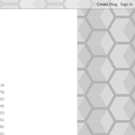
19)
79)
82)
84)
82)
91)
85)
81)