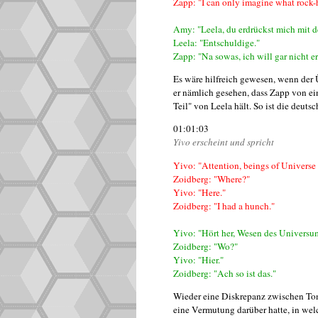
Zapp: "I can only imagine what rock-h
Amy: "Leela, du erdrückst mich mit 
Leela: "Entschuldige."
Zapp: "Na sowas, ich will gar nicht e
Es wäre hilfreich gewesen, wenn der 
er nämlich gesehen, dass Zapp von ei
Teil" von Leela hält. So ist die deut
01:01:03
Yivo erscheint und spricht
Yivo: "Attention, beings of Univers
Zoidberg: "Where?"
Yivo: "Here."
Zoidberg: "I had a hunch."
Yivo: "Hört her, Wesen des Univers
Zoidberg: "Wo?"
Yivo: "Hier."
Zoidberg: "Ach so ist das."
Wieder eine Diskrepanz zwischen Ton 
eine Vermutung darüber hatte, in wel