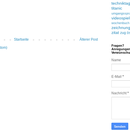
technikta
titanic
umgangsspr
videospie
wochenbuch
zeichnun
zitat
zug
ös
Startseite
Älterer Post
Fragen?
Atom)
Anregunge
Verwünsch
Name
E-Mail
*
Nachricht
*