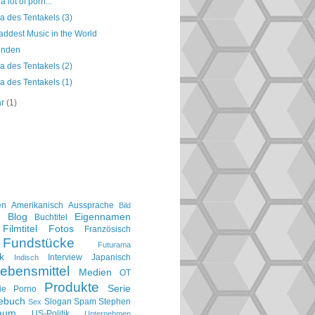
a lot of porn...
a des Tentakels (3)
addest Music in the World
unden
a des Tentakels (2)
a des Tentakels (1)
ar
(1)
en
Amerikanisch
Aussprache
Bild
Blog
Eigennamen
e
Buchtitel
Filmtitel
Fotos
Französisch
Fundstücke
Futurama
k
Interview
Japanisch
Indisch
ebensmittel
Medien
OT
Produkte
Serie
ie
Porno
gebuch
Slogan
Spam
Stephen
Sex
aum
US-Politik
Unternehmen