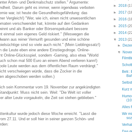
 unter Arten- und Denkmalschutz stellen." Argumente:
►
2018
(1
ndheit. Darum geht es immer, wenn irgendwas verboten
►
2017
(1
emie war, ist heute die Gesundheitsgefährdung: das
ner Vergleich!) "Wer, wie ich, einen nicht unwesentlichen
►
2016
(1
tomaten verschwendet hat, könnte auf den Gedanken
►
2015
(2
innt und als Banker oder Börsenspekulant bessere
►
2014
(2
t einmal sein eigenes Geld riskiert." (Weswegen die
dwann aus reiner Vernunft gesunden und eine schöne
▼
2013
(2
ielsüchtige sind so viele auch nicht." (Mein Lieblingssatz!)
►
Deze
 die Leute eben eine andere Einstiegsdroge. Online-
▼
Nove
ht Online-Glücksspiel, sondern -Gaming, also etwa "World
Filmtit
auch schon mal 500 Euro an einem Abend verlieren kann!)
Schott
ole Leute werden aus dem öffentlichen Raum verdrängt."
nicht verschwiegen würde, dass die Zocker in die
Betr.:
Ba
ren abgeschoben werden sollen.)
Selbs
glich sein Kommentar vom 19. November zur angekündigten
Kurz n
ndpunkt: Muss nicht sein. Weil: "Die Welt ist voller
Humor
ler alter Leute vorgaukeln, die Zeit sei stehen geblieben."
(10
Alles f
ttenkultur wurde jedoch diese Woche erreicht. "Lasst die
Wir mü
sozi
om 27.11. Und er soll hier in seiner ganzen Schön- und
rden:
Verhal
Das gu