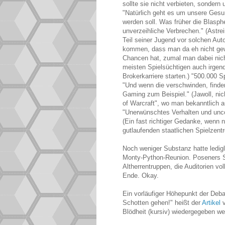
sollte sie nicht verbieten, sondern
"Natürlich geht es um unsere Gesu
werden soll. Was früher die Blasph
unverzeihliche Verbrechen." (Astrei
Teil seiner Jugend vor solchen Au
kommen, dass man da eh nicht gew
Chancen hat, zumal man dabei nich
meisten Spielsüchtigen auch irgen
Brokerkarriere starten.) "500.000 Sp
"Und wenn die verschwinden, finden
Gaming zum Beispiel." (Jawoll, nic
of Warcraft", wo man bekanntlich 
"Unerwünschtes Verhalten und unco
(Ein fast richtiger Gedanke, wenn 
gutlaufenden staatlichen Spielzent
Noch weniger Substanz hatte ledi
Monty-Python-Reunion. Poseners Sta
Altherrentruppen, die Auditorien vol
Ende. Okay.
Ein vorläufiger Höhepunkt der Deba
Schotten gehen!" heißt der
Artikel
v
Blödheit (kursiv) wiedergegeben we