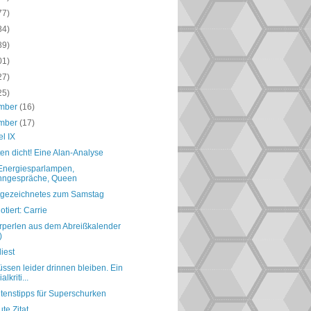
77)
84)
89)
01)
27)
25)
mber
(16)
mber
(17)
el IX
en dicht! Eine Alan-Analyse
 Energiesparlampen,
hngespräche, Queen
tgezeichnetes zum Samstag
otiert: Carrie
perlen aus dem Abreißkalender
)
liest
ssen leider drinnen bleiben. Ein
alkriti...
tenstipps für Superschurken
te Zitat