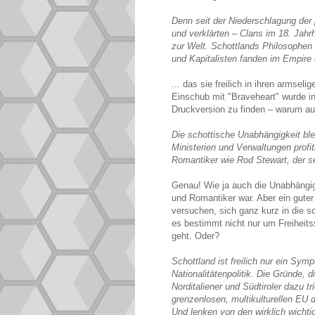
Denn seit der Niederschlagung der 
und verklärten – Clans im 18. Jahrh
zur Welt. Schottlands Philosophen 
und Kapitalisten fanden im Empire e
... das sie freilich in ihren armsel
Einschub mit "Braveheart" wurde in
Druckversion zu finden – warum a
Die schottische Unabhängigkeit blei
Ministerien und Verwaltungen profit
Romantiker wie Rod Stewart, der se
Genau! Wie ja auch die Unabhängigk
und Romantiker war. Aber ein guter
versuchen, sich ganz kurz in die s
es bestimmt nicht nur um Freiheit
geht. Oder?
Schottland ist freilich nur ein Sy
Nationalitätenpolitik. Die Gründe,
Norditaliener und Südtiroler dazu t
grenzenlosen, multikulturellen EU
Und lenken von den wirklich wicht