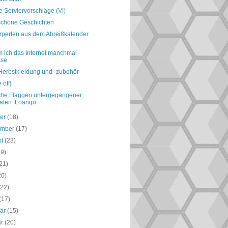
e Serviervorschläge (VI)
schöne Geschichten
perlen aus dem Abreißkalender
 ich das Internet manchmal
sse
Herbstkleidung und -zubehör
e off]
he Flaggen untergegangener
aten: Loango
ber
(18)
ember
(17)
st
(23)
19)
21)
20)
(22)
(17)
uar
(15)
ar
(20)