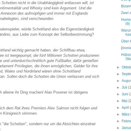
Schotten nicht in die Unabhängigkeit entlassen will, ist
Bizarr
entimentalität und Whisky sind kein Argument. Und die
Zwei 
ie Annexion des aufmüpfigen und immer mit Englands
 nahelegten, sind verschwunden.
Humor
(9)
tenspieler, würde Schottland also die Eigenständigkeit
Warum
ändnis, aus Liebe zum Konzept der Selbstbestimmung?
ha
Über 
[/ironi
hottland wichtig gemacht haben, der Schiffbau etwa,
Hübsc
e ist leergepumpt; die fünf Millionen Schotten produzieren
Sta
lle und unterdurchschnittlich gute Fußballer, dafür genießen
lament Privilegien, die ihnen ermöglichen, Gelder für ihre
►
Okto
nd, Wales und Nordirland wären ohne Schottland
►
Sept
an. Sollen doch die Schotten die Union verlassen und sich
►
Augu
►
Juli
(
h alleine ihr Ding machen! Alan Posener ist übrigens
►
Juni
(
►
Mai
(
►
April
lich dem Rat ihres Premiers Alex Salmon nicht folgen und
en Königreich stimmen.
►
März
►
Febr
 "die Schotten", sondern nur um die Absichten einzelner
►
Janu
: