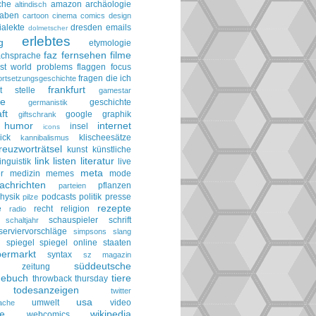
che
amazon
archäologie
altindisch
taben
cartoon
cinema
comics
design
ialekte
dresden
emails
dolmetscher
erlebtes
g
etymologie
faz
fernsehen
filme
achsprache
irst world problems
flaggen
focus
fragen die ich
ortsetzungsgeschichte
frankfurt
t stelle
gamestar
ie
geschichte
germanistik
ft
google
graphik
giftschrank
humor
internet
insel
icons
ick
klischeesätze
kannibalismus
reuzworträtsel
kunst
künstliche
link
listen
literatur
linguistik
live
meta
r
medizin
memes
mode
achrichten
pflanzen
parteien
hysik
podcasts
politik
presse
pilze
rezepte
e
recht
religion
radio
schauspieler
schrift
schaltjahr
serviervorschläge
simpsons
slang
spiegel
spiegel online
staaten
h
permarkt
syntax
sz magazin
süddeutsche
he zeitung
gebuch
tiere
throwback thursday
todesanzeigen
twitter
usa
umwelt
video
ache
le
wikipedia
webcomics