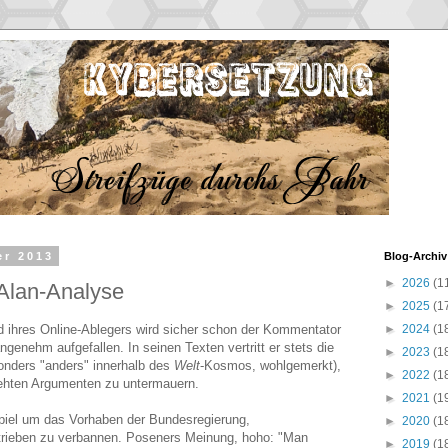
er 2013
Blog-Archiv
►
2026
(1
 Alan-Analyse
►
2025
(1
 ihres Online-Ablegers wird sicher schon der Kommentator
►
2024
(1
genehm aufgefallen. In seinen Texten vertritt er stets die
►
2023
(1
onders "anders" innerhalb des
Welt
-Kosmos, wohlgemerkt),
►
2022
(1
rehten Argumenten zu untermauern.
►
2021
(1
piel um das Vorhaben der Bundesregierung,
►
2020
(1
trieben zu verbannen. Poseners Meinung, hoho: "Man
►
2019
(1