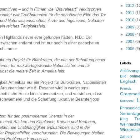
►
2012
(1
primitiven – und in Filmen wie "Braveheart" verkitschten
►
2011
(1
undert war Großbritannien für die schottische Elite das Tor
►
2010
(1
und Naturwissenschaftler, Ärzte und Ingenieure, Soldaten
in reiches Tätigkeitsfeld.
►
2009
(3
►
2008
(4)
igen Highlands never ever gefunden hätten. N.B.: Der
►
2007
(6)
zwischen entfernt und ist nur noch in einer gecacheten
uch immer.
►
2006
(5)
bt ein Projekt für Bürokraten, die von der Schaffung neuer
Labels
ieren, für rückwärtsgewandte Nationalisten und für
lbst die meiste Zeit in Amerika lebt.
Abkürzung
Bild onlin
Englisch
eit Amerikas nur ein Projekt für Bürokraten, Nationalisten
 Argumentierer wie A. Posener wird ja wenigstens
Friends
chottische Seele hineinzuversetzen, und verstehen, dass
Grammati
sschwärmerei und die Schaffung lukrativer Beamtenjobs
L
Karneval
Phraseolog
Serienta
mptom für den postmodernen Unernst in der
Tr
King
 die einst Basken und Katalanen, Korsen und Bretonen,
Weihnacht
rieben, die Unabhängigkeit anzustreben, sind in der
Wissensch
 der Regionalhilfen verschwunden. Die Bewegungen bleiben.
Zahlen
igen Problemen Europas ab.