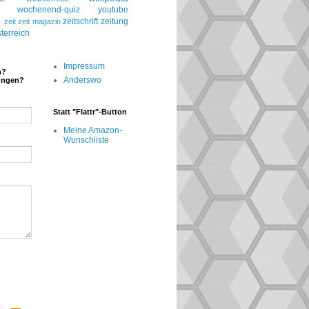
wochenend-quiz
youtube
g
zeitschrift
zeitung
zeit
zeit magazin
terreich
Impressum
n?
Anderswo
ungen?
Statt "Flattr"-Button
Meine Amazon-
Wunschliste