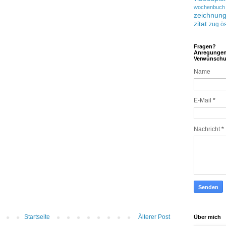
wochenbuch
zeichnun
zitat
zug
ös
Fragen?
Anregunge
Verwünsch
Name
E-Mail
*
Nachricht
*
Startseite
Älterer Post
Über mich