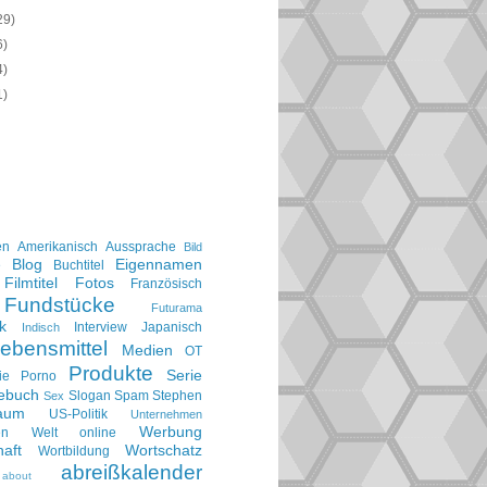
29)
6)
4)
1)
en
Amerikanisch
Aussprache
Bild
Blog
Eigennamen
e
Buchtitel
Filmtitel
Fotos
Französisch
Fundstücke
Futurama
k
Interview
Japanisch
Indisch
ebensmittel
Medien
OT
Produkte
Serie
ie
Porno
gebuch
Slogan
Spam
Stephen
Sex
aum
US-Politik
Unternehmen
Werbung
en
Welt online
aft
Wortschatz
Wortbildung
abreißkalender
about