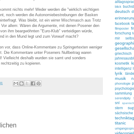
alltagsspra
buchs
blick
 kommt nichts mehr! Weder werden die "wirklich wichtigen
deutsch
d
nt, noch werden die Autonomiebestrebungen der Basken
erinnerun
hinterfragt. Was bleibt, ist ein wirrer Mischmasch aus Trotz
facebook
f
. Vor allem: Wären die Argumente, mit denen Posener den
f
filmposter
en von ihm beargwöhnten "Euro-Klub" verteidigen würde,
forschung
f
land in den Mund legt und zum Vorwurf macht?
mir selbs
geograph
en vor, dass Online-Kommentare zu Springertexten weniger
gesellscha
st. Die Kommentare unter Poseners Nullbeitrag waren
griechisch
al! Vielleicht deshalb wurden sie samt und sonders
jahresausbl
k
 rechtzeitig zu kopieren.
kosmetik
intelligenz
lyrik
lände
musik
n
01
p
phonologie
psychologi
sammlung
serendipity
snl
spanisc
su
stern
sächsisc
technikta
titanic
lichen
umgangsspr
videospie