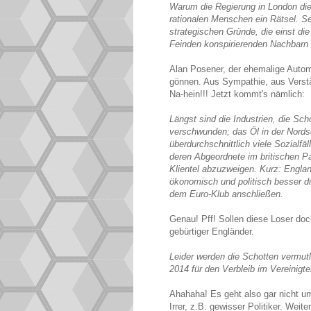
Warum die Regierung in London die 
rationalen Menschen ein Rätsel. S
strategischen Gründe, die einst d
Feinden konspirierenden Nachbarn
Alan Posener, der ehemalige Automa
gönnen. Aus Sympathie, aus Verst
Na-hein!!! Jetzt kommt's nämlich:
Längst sind die Industrien, die Sc
verschwunden; das Öl in der Nordse
überdurchschnittlich viele Sozialfä
deren Abgeordnete im britischen Par
Klientel abzuzweigen. Kurz: Engla
ökonomisch und politisch besser dr
dem Euro-Klub anschließen.
Genau! Pff! Sollen diese Loser doc
gebürtiger Engländer.
Leider werden die Schotten vermut
2014 für den Verbleib im Vereinigt
Ahahaha! Es geht also gar nicht um
Irrer, z.B. gewisser Politiker. Weiter