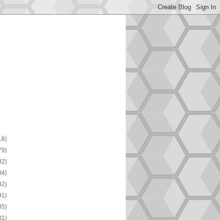
18)
79)
82)
84)
82)
91)
85)
81)