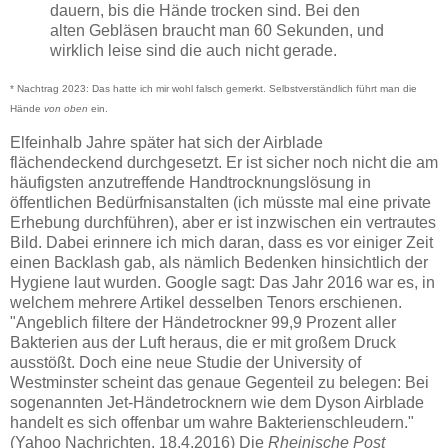
dauern, bis die Hände trocken sind. Bei den
alten Gebläsen braucht man 60 Sekunden, und
wirklich leise sind die auch nicht gerade.
* Nachtrag 2023: Das hatte ich mir wohl falsch gemerkt. Selbstverständlich führt man die
Hände
von oben
ein.
Elfeinhalb Jahre später hat sich der Airblade
flächendeckend durchgesetzt. Er ist sicher noch nicht die am
häufigsten anzutreffende Handtrocknungslösung in
öffentlichen Bedürfnisanstalten (ich müsste mal eine private
Erhebung durchführen), aber er ist inzwischen ein vertrautes
Bild. Dabei erinnere ich mich daran, dass es vor einiger Zeit
einen Backlash gab, als nämlich Bedenken hinsichtlich der
Hygiene laut wurden. Google sagt: Das Jahr 2016 war es, in
welchem mehrere Artikel desselben Tenors erschienen.
"Angeblich filtere der Händetrockner 99,9 Prozent aller
Bakterien aus der Luft heraus, die er mit großem Druck
ausstößt. Doch eine neue Studie der University of
Westminster scheint das genaue Gegenteil zu belegen: Bei
sogenannten Jet-Händetrocknern wie dem Dyson Airblade
handelt es sich offenbar um wahre Bakterienschleudern."
(Yahoo Nachrichten, 18.4.2016) Die
Rheinische Post