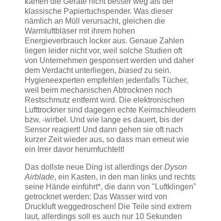
kamen die Geräte nicht besser weg als der
klassische Papiertuchspender. Was dieser
nämlich an Müll verursacht, gleichen die
Warmluftbläser mit ihrem hohen
Energieverbrauch locker aus. Genaue Zahlen
liegen leider nicht vor, weil solche Studien oft
von Unternehmen gesponsert werden und daher
dem Verdacht unterliegen,
biased
zu sein.
Hygieneexperten empfehlen jedenfalls Tücher,
weil beim mechanischen Abtrocknen noch
Restschmutz entfernt wird. Die elektronischen
Lufttrockner sind dagegen echte Keimschleudern
bzw. -wirbel. Und wie lange es dauert, bis der
Sensor reagiert! Und dann gehen sie oft nach
kurzer Zeit wieder aus, so dass man erneut wie
ein Irrer davor herumfuchtelt!
Das dollste neue Ding ist allerdings der
Dyson
Airblade
, ein Kasten, in den man links und rechts
seine Hände einführt*, die dann von "Luftklingen"
getrocknet werden: Das Wasser wird von
Druckluft weggedroschen! Die Teile sind extrem
laut, allerdings soll es auch nur 10 Sekunden