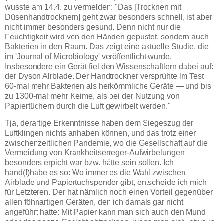
wusste am 14.4. zu vermelden: "Das [Trocknen mit
Düsenhandtrocknern] geht zwar besonders schnell, ist aber
nicht immer besonders gesund. Denn nicht nur die
Feuchtigkeit wird von den Händen gepustet, sondern auch
Bakterien in den Raum. Das zeigt eine aktuelle Studie, die
im 'Journal of Microbiology' veröffentlicht wurde.
Insbesondere ein Gerät fiel den Wissenschaftlern dabei auf:
der Dyson Airblade. Der Handtrockner versprühte im Test
60-mal mehr Bakterien als herkömmliche Geräte — und bis
zu 1300-mal mehr Keime, als bei der Nutzung von
Papiertüchern durch die Luft gewirbelt werden."
Tja, derartige Erkenntnisse haben dem Siegeszug der
Luftklingen nichts anhaben können, und das trotz einer
zwischenzeitlichen Pandemie, wo die Gesellschaft auf die
Vermeidung von Krankheitserreger-Aufwirbelungen
besonders erpicht war bzw. hätte sein sollen. Ich
hand(!)habe es so: Wo immer es die Wahl zwischen
Airblade und Papiertuchspender gibt, entscheide ich mich
für Letzteren. Der hat nämlich noch einen Vorteil gegenüber
allen föhnartigen Geräten, den ich damals gar nicht
angeführt hatte: Mit Papier kann man sich auch den Mund