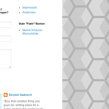
Impressum
n?
Anderswo
ungen?
Statt "Flattr"-Button
Meine Amazon-
Wunschliste
Torsten Gaitzsch
"Boy, that creative thing you
guys do: writing jokes for a