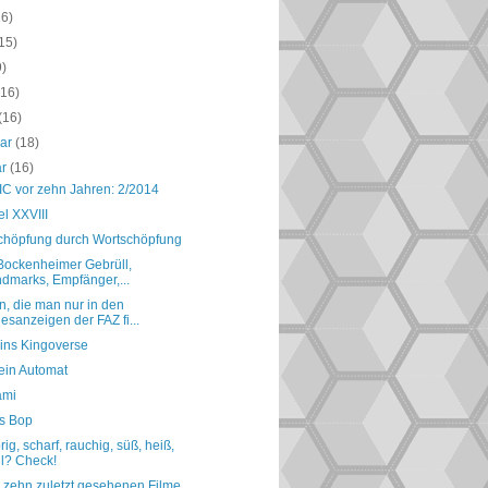
16)
15)
9)
(16)
(16)
uar
(18)
ar
(16)
IC vor zehn Jahren: 2/2014
tel XXVIII
chöpfung durch Wortschöpfung
 Bockenheimer Gebrüll,
dmarks, Empfänger,...
, die man nur in den
esanzeigen der FAZ fi...
 ins Kingoverse
ein Automat
ami
is Bop
ig, scharf, rauchig, süß, heiß,
l? Check!
 zehn zuletzt gesehenen Filme