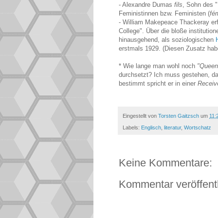
- Alexandre Dumas
fils
, Sohn des "
Feministinnen bzw. Feministen (
fé
- William Makepeace Thackeray erfa
College". Über die bloße institution
hinausgehend, als soziologischen
erstmals 1929. (Diesen Zusatz ha
* Wie lange man wohl noch
"Queen'
durchsetzt? Ich muss gestehen, das
bestimmt spricht er in einer
Receiv
Eingestellt von
Torsten Gaitzsch
um
11:
Labels:
Englisch
,
literatur
,
Wortschatz
Keine Kommentare:
Kommentar veröffent