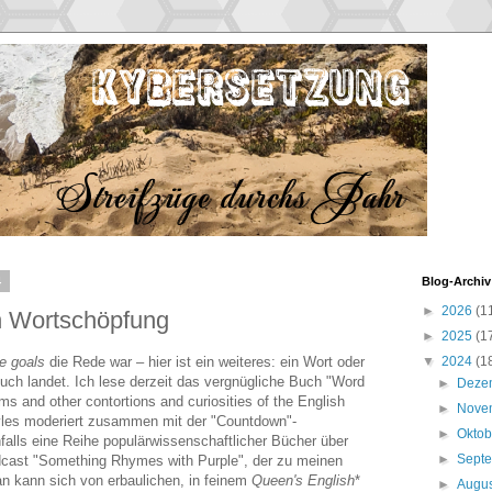
4
Blog-Archiv
►
2026
(1
h Wortschöpfung
►
2025
(1
fe goals
die Rede war – hier ist ein weiteres: ein Wort oder
▼
2024
(1
uch landet. Ich lese derzeit das vergnügliche Buch "Word
►
Deze
s and other contortions and curiosities of the English
►
Nove
yles moderiert zusammen mit der "Countdown"-
►
Okto
falls eine Reihe populärwissenschaftlicher Bücher über
►
Sept
odcast "Something Rhymes with Purple", der zu meinen
man kann sich von erbaulichen, in feinem
Queen's English
*
►
Augu