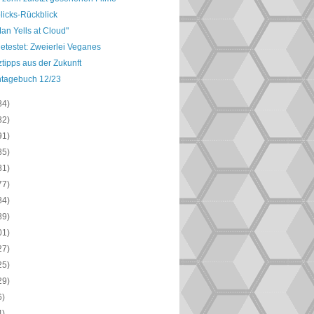
licks-Rückblick
an Yells at Cloud"
etestet: Zweierlei Veganes
tipps aus der Zukunft
ntagebuch 12/23
84)
82)
91)
85)
81)
77)
84)
89)
01)
27)
25)
29)
6)
4)