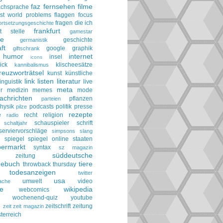
faz
fernsehen
filme
achsprache
irst world problems
flaggen
focus
fragen die ich
ortsetzungsgeschichte
frankfurt
t stelle
gamestar
ie
geschichte
germanistik
ft
google
graphik
giftschrank
humor
internet
insel
icons
ick
klischeesätze
kannibalismus
reuzworträtsel
kunst
künstliche
link
listen
literatur
linguistik
live
meta
r
medizin
memes
mode
achrichten
pflanzen
parteien
hysik
podcasts
politik
presse
pilze
rezepte
e
recht
religion
radio
schauspieler
schrift
schaltjahr
serviervorschläge
simpsons
slang
spiegel
spiegel online
staaten
h
permarkt
syntax
sz magazin
süddeutsche
he zeitung
gebuch
tiere
throwback thursday
todesanzeigen
twitter
usa
umwelt
video
ache
le
wikipedia
webcomics
wochenend-quiz
youtube
g
zeitschrift
zeitung
zeit
zeit magazin
terreich