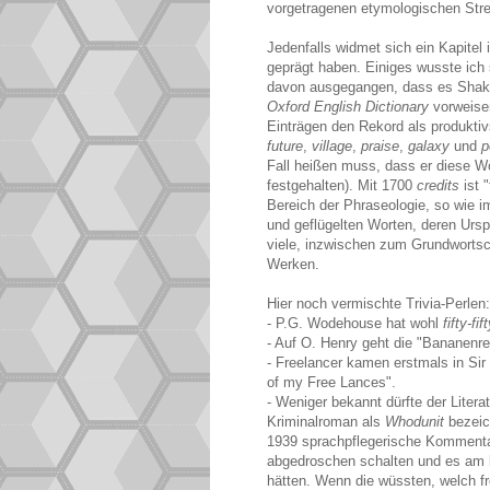
vorgetragenen etymologischen Strei
Jedenfalls widmet sich ein Kapitel
geprägt haben. Einiges wusste ich 
davon ausgegangen, dass es Shake
Oxford English Dictionary
vorweisen
Einträgen den Rekord als produktiv
future
,
village
,
praise
,
galaxy
und
p
Fall heißen muss, dass er diese Wört
festgehalten). Mit 1700
credits
ist 
Bereich der Phraseologie, so wie i
und geflügelten Worten, deren Urs
viele, inzwischen zum Grundwort
Werken.
Hier noch vermischte Trivia-Perlen:
- P.G. Wodehouse hat wohl
fifty-fif
- Auf O. Henry geht die "Bananenre
- Freelancer kamen erstmals in Sir 
of my Free Lances".
- Weniger bekannt dürfte der Litera
Kriminalroman als
Whodunit
bezeic
1939 sprachpflegerische Kommentat
abgedroschen schalten und es am l
hätten. Wenn die wüssten, welch frö