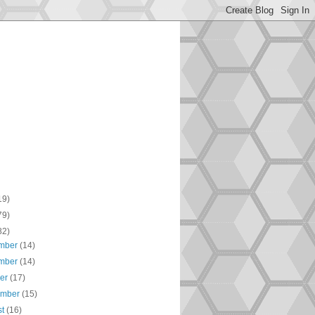
19)
79)
82)
mber
(14)
mber
(14)
ber
(17)
ember
(15)
st
(16)