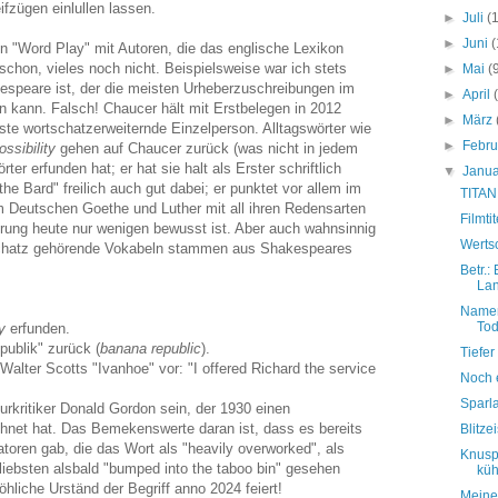
fzügen einlullen lassen.
►
Juli
(
►
Juni
(
 in "Word Play" mit Autoren, die das englische Lexikon
schon, vieles noch nicht. Beispielsweise war ich stets
►
Mai
(
speare ist, der die meisten Urheberzuschreibungen im
►
April
 kann. Falsch! Chaucer hält mit Erstbelegen in 2012
►
März
ste wortschatzerweiternde Einzelperson. Alltagswörter wie
►
Febr
ossibility
gehen auf Chaucer zurück (was nicht in jedem
er erfunden hat; er hat sie halt als Erster schriftlich
▼
Janu
"the Bard" freilich auch gut dabei; er punktet vor allem im
TITAN
m Deutschen Goethe und Luther mit all ihren Redensarten
Filmti
prung heute nur wenigen bewusst ist. Aber auch wahnsinnig
Werts
schatz gehörende Vokabeln stammen aus Shakespeares
Betr.:
Lan
Namen
Tod
ty
erfunden.
publik" zurück (
banana republic
).
Tiefer
Walter Scotts "Ivanhoe" vor: "I offered Richard the service
Noch 
Sparl
turkritiker Donald Gordon sein, der 1930 einen
hnet hat. Das Bemekenswerte daran ist, dass es bereits
Blitze
oren gab, die das Wort als "heavily overworked", als
Knuspr
iebsten alsbald "bumped into the taboo bin" gesehen
küh
hliche Urständ der Begriff anno 2024 feiert!
Meine