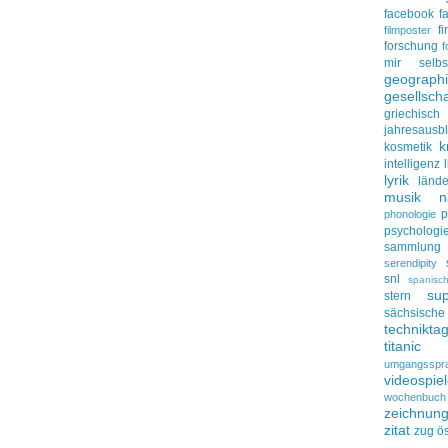
facebook
f
f
filmposter
forschung
f
mir selbs
geograph
gesellscha
griechisch
jahresausbl
k
kosmetik
intelligenz
lyrik
lände
musik
n
p
phonologie
psychologi
sammlung
serendipity
snl
spanisc
su
stern
sächsisc
technikta
titanic
umgangsspr
videospie
wochenbuch
zeichnun
zitat
zug
ös