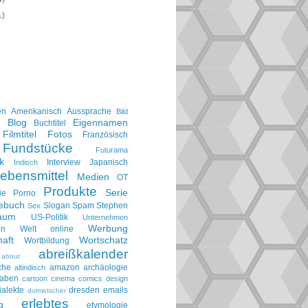
1)
en
Amerikanisch
Aussprache
Bild
Blog
Eigennamen
e
Buchtitel
Filmtitel
Fotos
Französisch
Fundstücke
Futurama
k
Interview
Japanisch
Indisch
ebensmittel
Medien
OT
Produkte
Serie
ie
Porno
gebuch
Slogan
Spam
Stephen
Sex
aum
US-Politik
Unternehmen
Werbung
en
Welt online
aft
Wortschatz
Wortbildung
abreißkalender
about
che
amazon
archäologie
altindisch
taben
cartoon
cinema
comics
design
ialekte
dresden
emails
dolmetscher
erlebtes
g
etymologie