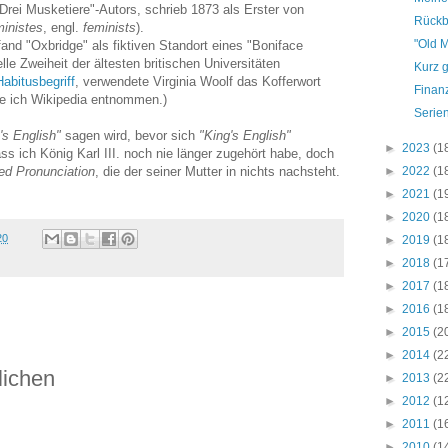
Drei Musketiere"-Autors, schrieb 1873 als Erster von
Rückb
ministes
, engl.
feminists
).
"Old M
nd "Oxbridge" als fiktiven Standort eines "Boniface
elle Zweiheit der ältesten britischen Universitäten
Kurz g
Habitusbegriff
, verwendete Virginia Woolf das Kofferwort
Finanz
be ich Wikipedia entnommen.)
Serie
s English"
sagen wird, bevor sich
"King's English"
►
2023
(1
s ich König Karl III. noch nie länger zugehört habe, doch
ed Pronunciation
, die der seiner Mutter in nichts nachsteht.
►
2022
(1
►
2021
(1
►
2020
(1
20
►
2019
(1
►
2018
(1
►
2017
(1
►
2016
(1
►
2015
(2
►
2014
(2
lichen
►
2013
(2
►
2012
(1
►
2011
(1
►
2010
(1