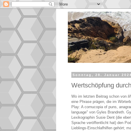
Sonntag, 28. Januar 202
Wertschöpfung durc
Wo im letzten Beitrag schon von
li
eine Phrase prägen, die im Wörterb
Play: A cornucopia of puns, anagram
language" von Gyles Brandreth. G
Lexikographin Susie Dent (die eben
Sprache veröffentlicht hat) den P
Lieblings-Einschlafhilfen gehört; 