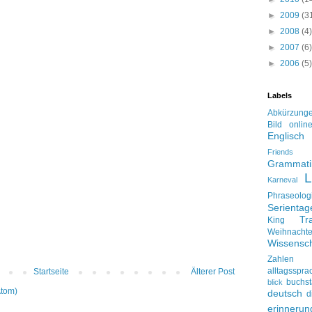
►
2009
(3
►
2008
(4)
►
2007
(6)
►
2006
(5)
Labels
Abkürzung
Bild onlin
Englisch
Friends
Grammati
L
Karneval
Phraseolog
Serienta
Tr
King
Weihnacht
Wissensch
Zahlen
alltagsspra
Startseite
Älterer Post
buchs
blick
Atom)
deutsch
d
erinnerun