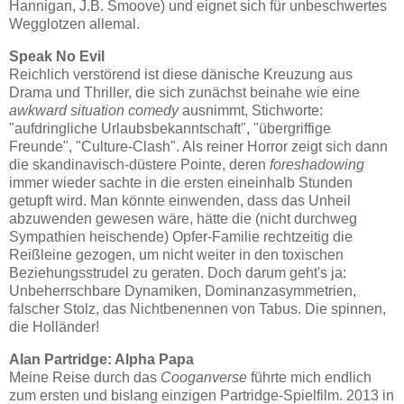
Hannigan, J.B. Smoove) und eignet sich für unbeschwertes
Wegglotzen allemal.
Speak No Evil
Reichlich verstörend ist diese dänische Kreuzung aus
Drama und Thriller, die sich zunächst beinahe wie eine
awkward situation comedy
ausnimmt, Stichworte:
"aufdringliche Urlaubsbekanntschaft", "übergriffige
Freunde", "Culture-Clash". Als reiner Horror zeigt sich dann
die skandinavisch-düstere Pointe, deren
foreshadowing
immer wieder sachte in die ersten eineinhalb Stunden
getupft wird. Man könnte einwenden, dass das Unheil
abzuwenden gewesen wäre, hätte die (nicht durchweg
Sympathien heischende) Opfer-Familie rechtzeitig die
Reißleine gezogen, um nicht weiter in den toxischen
Beziehungsstrudel zu geraten. Doch darum geht's ja:
Unbeherrschbare Dynamiken, Dominanzasymmetrien,
falscher Stolz, das Nichtbenennen von Tabus. Die spinnen,
die Holländer!
Alan Partridge: Alpha Papa
Meine Reise durch das
Cooganverse
führte mich endlich
zum ersten und bislang einzigen Partridge-Spielfilm. 2013 in