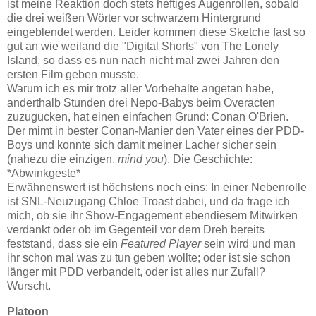
ist meine Reaktion doch stets heftiges Augenrollen, sobald
die drei weißen Wörter vor schwarzem Hintergrund
eingeblendet werden. Leider kommen diese Sketche fast so
gut an wie weiland die "Digital Shorts" von The Lonely
Island, so dass es nun nach nicht mal zwei Jahren den
ersten Film geben musste.
Warum ich es mir trotz aller Vorbehalte angetan habe,
anderthalb Stunden drei Nepo-Babys beim Overacten
zuzugucken, hat einen einfachen Grund: Conan O'Brien.
Der mimt in bester Conan-Manier den Vater eines der PDD-
Boys und konnte sich damit meiner Lacher sicher sein
(nahezu die einzigen,
mind you
). Die Geschichte:
*Abwinkgeste*
Erwähnenswert ist höchstens noch eins: In einer Nebenrolle
ist SNL-Neuzugang Chloe Troast dabei, und da frage ich
mich, ob sie ihr Show-Engagement ebendiesem Mitwirken
verdankt oder ob im Gegenteil vor dem Dreh bereits
feststand, dass sie ein
Featured Player
sein wird und man
ihr schon mal was zu tun geben wollte; oder ist sie schon
länger mit PDD verbandelt, oder ist alles nur Zufall?
Wurscht.
Platoon