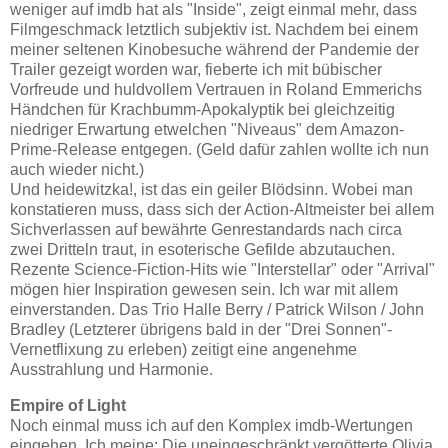
weniger auf imdb hat als "Inside", zeigt einmal mehr, dass
Filmgeschmack letztlich subjektiv ist. Nachdem bei einem
meiner seltenen Kinobesuche während der Pandemie der
Trailer gezeigt worden war, fieberte ich mit bübischer
Vorfreude und huldvollem Vertrauen in Roland Emmerichs
Händchen für Krachbumm-Apokalyptik bei gleichzeitig
niedriger Erwartung etwelchen "Niveaus" dem Amazon-
Prime-Release entgegen. (Geld dafür zahlen wollte ich nun
auch wieder nicht.)
Und heidewitzka!, ist das ein geiler Blödsinn. Wobei man
konstatieren muss, dass sich der Action-Altmeister bei allem
Sichverlassen auf bewährte Genrestandards nach circa
zwei Dritteln traut, in esoterische Gefilde abzutauchen.
Rezente Science-Fiction-Hits wie "Interstellar" oder "Arrival"
mögen hier Inspiration gewesen sein. Ich war mit allem
einverstanden. Das Trio Halle Berry / Patrick Wilson / John
Bradley (Letzterer übrigens bald in der "Drei Sonnen"-
Vernetflixung zu erleben) zeitigt eine angenehme
Ausstrahlung und Harmonie.
Empire of Light
Noch einmal muss ich auf den Komplex imdb-Wertungen
eingehen. Ich meine: Die uneingeschränkt vergötterte Olivia