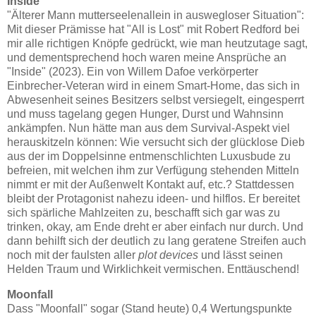
Inside
"Älterer Mann mutterseelenallein in auswegloser Situation":
Mit dieser Prämisse hat "All is Lost" mit Robert Redford bei
mir alle richtigen Knöpfe gedrückt, wie man heutzutage sagt,
und dementsprechend hoch waren meine Ansprüche an
"Inside" (2023). Ein von Willem Dafoe verkörperter
Einbrecher-Veteran wird in einem Smart-Home, das sich in
Abwesenheit seines Besitzers selbst versiegelt, eingesperrt
und muss tagelang gegen Hunger, Durst und Wahnsinn
ankämpfen. Nun hätte man aus dem Survival-Aspekt viel
herauskitzeln können: Wie versucht sich der glücklose Dieb
aus der im Doppelsinne entmenschlichten Luxusbude zu
befreien, mit welchen ihm zur Verfügung stehenden Mitteln
nimmt er mit der Außenwelt Kontakt auf, etc.? Stattdessen
bleibt der Protagonist nahezu ideen- und hilflos. Er bereitet
sich spärliche Mahlzeiten zu, beschafft sich gar was zu
trinken, okay, am Ende dreht er aber einfach nur durch. Und
dann behilft sich der deutlich zu lang geratene Streifen auch
noch mit der faulsten aller
plot devices
und lässt seinen
Helden Traum und Wirklichkeit vermischen. Enttäuschend!
Moonfall
Dass "Moonfall" sogar (Stand heute) 0,4 Wertungspunkte