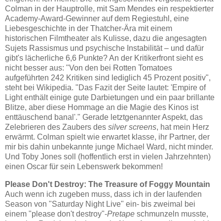
Colman in der Hauptrolle, mit Sam Mendes ein respektierter
Academy-Award-Gewinner auf dem Regiestuhl, eine
Liebesgeschichte in der Thatcher-Ära mit einem
historischen Filmtheater als Kulisse, dazu die angesagten
Sujets Rassismus und psychische Instabilität – und dafür
gibt's lächerliche 6,6 Punkte? An der Kritikerfront sieht es
nicht besser aus: "Von den bei Rotten Tomatoes
aufgeführten 242 Kritiken sind lediglich 45 Prozent positiv",
steht bei Wikipedia. "Das Fazit der Seite lautet: 'Empire of
Light enthält einige gute Darbietungen und ein paar brillante
Blitze, aber diese Hommage an die Magie des Kinos ist
enttäuschend banal'." Gerade letztgenannter Aspekt, das
Zelebrieren des Zaubers des
silver screens
, hat mein Herz
erwärmt. Colman spielt wie erwartet klasse, ihr Partner, der
mir bis dahin unbekannte junge Michael Ward, nicht minder.
Und Toby Jones soll (hoffentlich erst in vielen Jahrzehnten)
einen Oscar für sein Lebenswerk bekommen!
Please Don't Destroy: The Treasure of Foggy Mountain
Auch wenn ich zugeben muss, dass ich in der laufenden
Season von "Saturday Night Live" ein- bis zweimal bei
einem "please don't destroy"-
Pretape
schmunzeln musste,