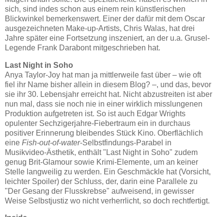
sich, sind indes schon aus einem rein künstlerischen
Blickwinkel bemerkenswert. Einer der dafür mit dem Oscar
ausgezeichneten Make-up-Artists, Chris Walas, hat drei
Jahre später eine Fortsetzung inszeniert, an der u.a. Grusel-
Legende Frank Darabont mitgeschrieben hat.
Last Night in Soho
Anya Taylor-Joy hat man ja mittlerweile fast über – wie oft
fiel ihr Name bisher allein in diesem Blog? –, und das, bevor
sie ihr 30. Lebensjahr erreicht hat. Nicht abzustreiten ist aber
nun mal, dass sie noch nie in einer wirklich misslungenen
Produktion aufgetreten ist. So ist auch Edgar Wrights
opulenter Sechzigerjahre-Fiebertraum ein in durchaus
positiver Erinnerung bleibendes Stück Kino. Oberflächlich
eine
Fish-out-of-water
-Selbstfindungs-Parabel in
Musikvideo-Ästhetik, enthält "Last Night in Soho" zudem
genug Brit-Glamour sowie Krimi-Elemente, um an keiner
Stelle langweilig zu werden. Ein Geschmäckle hat (Vorsicht,
leichter Spoiler) der Schluss, der, darin eine Parallele zu
"Der Gesang der Flusskrebse" aufweisend, in gewisser
Weise Selbstjustiz wo nicht verherrlicht, so doch rechtfertigt.