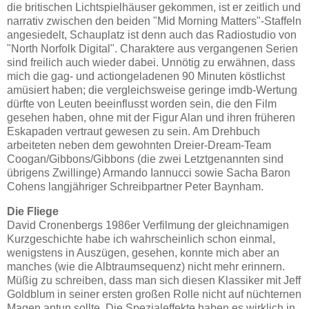
die britischen Lichtspielhäuser gekommen, ist er zeitlich und
narrativ zwischen den beiden "Mid Morning Matters"-Staffeln
angesiedelt, Schauplatz ist denn auch das Radiostudio von
"North Norfolk Digital". Charaktere aus vergangenen Serien
sind freilich auch wieder dabei. Unnötig zu erwähnen, dass
mich die gag- und actiongeladenen 90 Minuten köstlichst
amüsiert haben; die vergleichsweise geringe imdb-Wertung
dürfte von Leuten beeinflusst worden sein, die den Film
gesehen haben, ohne mit der Figur Alan und ihren früheren
Eskapaden vertraut gewesen zu sein. Am Drehbuch
arbeiteten neben dem gewohnten Dreier-Dream-Team
Coogan/Gibbons/Gibbons (die zwei Letztgenannten sind
übrigens Zwillinge) Armando Iannucci sowie Sacha Baron
Cohens langjähriger Schreibpartner Peter Baynham.
Die Fliege
David Cronenbergs 1986er Verfilmung der gleichnamigen
Kurzgeschichte habe ich wahrscheinlich schon einmal,
wenigstens in Auszügen, gesehen, konnte mich aber an
manches (wie die Albtraumsequenz) nicht mehr erinnern.
Müßig zu schreiben, dass man sich diesen Klassiker mit Jeff
Goldblum in seiner ersten großen Rolle nicht auf nüchternen
Magen antun sollte. Die Spezialeffekte haben es wirklich in