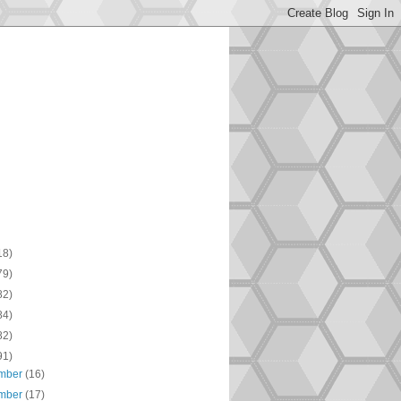
18)
79)
82)
84)
82)
91)
mber
(16)
mber
(17)