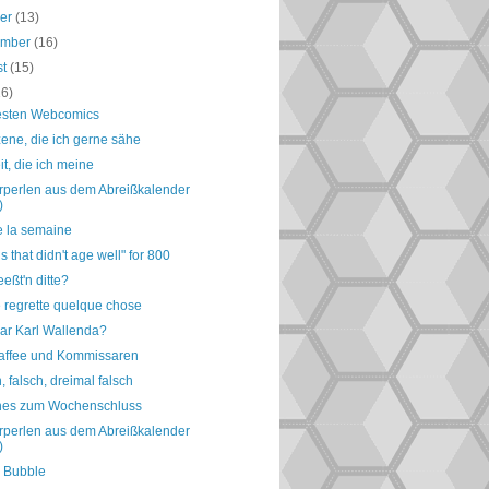
ber
(13)
ember
(16)
st
(15)
16)
esten Webcomics
ene, die ich gerne sähe
it, die ich meine
perlen aus dem Abreißkalender
)
e la semaine
s that didn't age well" for 800
eßt'n ditte?
e regrette quelque chose
ar Karl Wallenda?
affee und Kommissaren
, falsch, dreimal falsch
nes zum Wochenschluss
perlen aus dem Abreißkalender
)
 Bubble