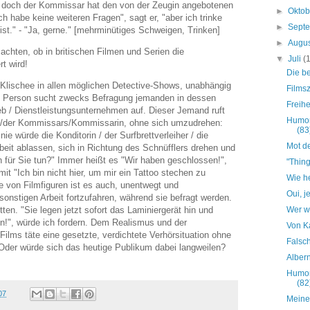
, doch der Kommissar hat den von der Zeugin angebotenen
►
Okto
h habe keine weiteren Fragen", sagt er, "aber ich trinke
►
Sept
ist." - "Ja, gerne." [mehrminütiges Schweigen, Trinken]
►
Augu
 achten, ob in britischen Filmen und Serien die
▼
Juli
(
rt wird!
Die b
Klischee in allen möglichen Detective-Shows, unabhängig
Filmsz
de Person sucht zwecks Befragung jemanden in dessen
Freihe
b / Dienstleistungsunternehmen auf. Dieser Jemand ruft
Humor
es/der Kommissars/Kommissarin, ohne sich umzudrehen:
(83
ie würde die Konditorin / der Surfbrettverleiher / die
Mot d
Arbeit ablassen, sich in Richtung des Schnüfflers drehen und
 für Sie tun?" Immer heißt es "Wir haben geschlossen!",
"Thing
mit "Ich bin nicht hier, um mir ein Tattoo stechen zu
Wie he
te von Filmfiguren ist es auch, unentwegt und
Oui, j
sonstigen Arbeit fortzufahren, während sie befragt werden.
Wer w
tten. "Sie legen jetzt sofort das Laminiergerät hin und
n!", würde ich fordern. Dem Realismus und der
Von K
Films täte eine gesetzte, verdichtete Verhörsituation ohne
Falsch
Oder würde sich das heutige Publikum dabei langweilen?
Alber
Humor
(82
07
Meine