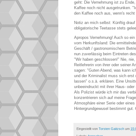
geht: Die Vernehmung ist zu Ende
Kaffee noch nicht ausgetrunken. "Ic
den Kaffee noch aus, wenn's recht 
Notiz an mich selbst: Künftig drauf
obligatorische Teetasse stets gelee
Apropos Vernehmung! Auch so ein 
vom Herkunftsland: Die ermitteln
Geschäft / gastronomischem Betrie
nun zuverlässig beim Eintreten d
"Wir haben geschlossen!" Nie, nie, n
Reitlehrerin von ihrer oder seiner 
sagen: "Guten Abend, was kann ich
und der Kriminalist muss sich erst 
lassen" o.s.ä. erklären. Eine Unsit
unbeeindruckt mit ihrer Haus- oder 
Als Polizist würde ich mir das verbi
konzentrieren sich auf meine Frage
Atmosphäre einer Serie oder eines 
Hintergrundgewusel bestimmt gut. 
Eingestellt von
Torsten Gaitzsch
um
15: