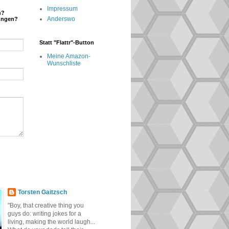
Impressum
n?
Anderswo
ungen?
Statt "Flattr"-Button
Meine Amazon-
Wunschliste
Torsten Gaitzsch
"Boy, that creative thing you
guys do: writing jokes for a
living, making the world laugh...