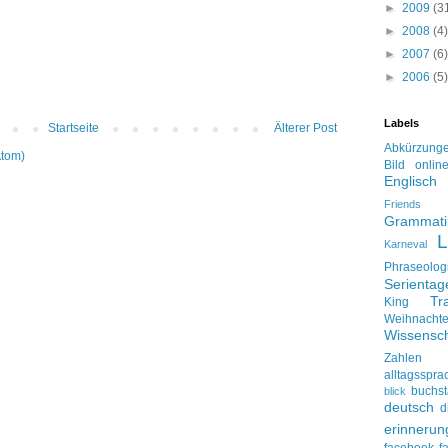
►
2009
(3
►
2008
(4)
►
2007
(6)
►
2006
(5)
Labels
Startseite
Älterer Post
Abkürzung
Atom)
Bild onlin
Englisch
Friends
Grammati
L
Karneval
Phraseolog
Serienta
Tr
King
Weihnacht
Wissensch
Zahlen
alltagsspra
buchs
blick
deutsch
d
erinnerun