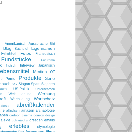
1)
en
Amerikanisch
Aussprache
Bild
Blog
Eigennamen
e
Buchtitel
Filmtitel
Fotos
Französisch
Fundstücke
Futurama
k
Interview
Japanisch
Indisch
ebensmittel
Medien
OT
Produkte
Serie
ie
Porno
gebuch
Slogan
Spam
Stephen
Sex
aum
US-Politik
Unternehmen
Werbung
en
Welt online
aft
Wortschatz
Wortbildung
abreißkalender
about
che
amazon
archäologie
altindisch
taben
cartoon
cinema
comics
design
ialekte
dresden
emails
dolmetscher
erlebtes
g
etymologie
faz
fernsehen
filme