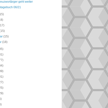
euzwortärger geht weiter
ntagebuch 06/21
15)
18)
(17)
(15)
uar
(15)
ar
(18)
85)
81)
77)
84)
89)
01)
27)
25)
29)
6)
4)