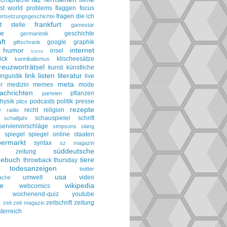
achsprache
irst world problems
flaggen
focus
fragen die ich
ortsetzungsgeschichte
frankfurt
t stelle
gamestar
ie
geschichte
germanistik
ft
google
graphik
giftschrank
humor
internet
insel
icons
ick
klischeesätze
kannibalismus
reuzworträtsel
kunst
künstliche
link
listen
literatur
linguistik
live
meta
r
medizin
memes
mode
achrichten
pflanzen
parteien
hysik
podcasts
politik
presse
pilze
rezepte
e
recht
religion
radio
schauspieler
schrift
schaltjahr
serviervorschläge
simpsons
slang
spiegel
spiegel online
staaten
h
permarkt
syntax
sz magazin
süddeutsche
he zeitung
gebuch
tiere
throwback thursday
todesanzeigen
twitter
usa
umwelt
video
ache
le
wikipedia
webcomics
wochenend-quiz
youtube
g
zeitschrift
zeitung
zeit
zeit magazin
terreich