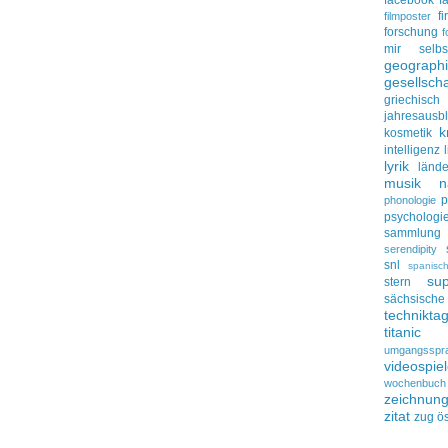
facebook
f
f
filmposter
forschung
f
mir selbs
geograph
gesellscha
griechisch
jahresausbl
k
kosmetik
intelligenz
lyrik
lände
musik
n
p
phonologie
psychologi
sammlung
serendipity
snl
spanisc
su
stern
sächsisc
technikta
titanic
umgangsspr
videospie
wochenbuch
zeichnun
zitat
zug
ös