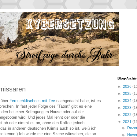
Blog-Archiv
►
2026
(1
missaren
►
2025
(1
 über
Fernsehklischees mit Tee
nachgedacht habe, ist es
►
2024
(1
rechen. In fast jeder Folge des "Tatort" gibt es eine
►
2023
(1
nden bei einer Befragung im Hause oder auf der
►
2022
(1
angeboten wird. Und jedes Mal lehnt der oder die
▼
2021
(1
t ab oder nimmt es an, ohne den Kaffee jedoch
►
Deze
 das in anderen deutschen Krimis auch so ist, weiß ich
eine kenne.) Ich würde mir eine Szene wünschen, die so
►
Nove