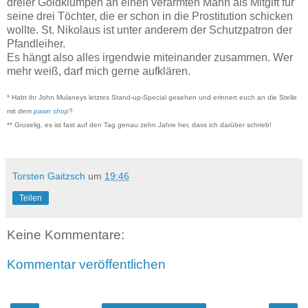
dreier Goldklumpen an einen verarmten Mann als Mitgift für
seine drei Töchter, die er schon in die Prostitution schicken
wollte. St. Nikolaus ist unter anderem der Schutzpatron der
Pfandleiher.
Es hängt also alles irgendwie miteinander zusammen. Wer
mehr weiß, darf mich gerne aufklären.
* Habt ihr John Mulaneys letztes Stand-up-Special gesehen und erinnert euch an die Stelle
mit dem
pawn shop
?
** Gruselig, es ist fast auf den Tag genau zehn Jahre her, dass ich darüber schrieb!
Torsten Gaitzsch
um
19:46
Teilen
Keine Kommentare:
Kommentar veröffentlichen