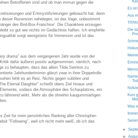
Kar
zelnen Betroffenen sind und ob man immun gegen die
Es ist
kretisierungen und Entmystifizierungen gebraucht hat, denn
Aus m
in dieser Rezension nahelegen, ist das Vage, unbestimmt
TITAN
hänger des Bird-Box-Franchise'. Die Charaktere erzeugen
Die s
eibt so gut wie nichts im Gedächtnis haften. Ich empfehle
Pro
lingualität sorgt wenigstens für Immersion und ist das
Schne
Hokus
Meine
ery drama"
aus dem vergangenen Jahr wurde von der
 Kritik dafür äußerst positiv aufgenommen, nämlich, nach
Erinne
ge zu behaupten, dass das allein Tilda Swinton zu
Mensch
lentierte Jahrhundertmimin glänzt zwar in ihrer Doppelrolle
Namen
sehen fehlt es an Reiz. Nichts gegen subtilen und
Tod
e Eternal Daughter" schießt übers Ziel hinaus und
Notiz
ic-Elemente, sodass die Atmosphäre des Schauplatzes, ein
u lähmend wirkt. Mehr als die ohnehin kaugummiartigen
Kurz g
Mü
lten.
Was es
Immer 
s Zeit für mein persönliches Ranking aller Christopher-
Serie
üt "Following", weil ich nicht mehr weiß, ob ich das
►
Sept
►
Augu