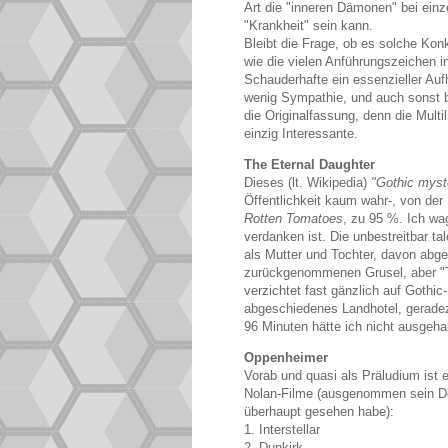
Art die "inneren Dämonen" bei ein
"Krankheit" sein kann.
Bleibt die Frage, ob es solche Kon
wie die vielen Anführungszeichen 
Schauderhafte ein essenzieller Auf
wenig Sympathie, und auch sonst bl
die Originalfassung, denn die Multi
einzig Interessante.
The Eternal Daughter
Dieses (lt. Wikipedia)
"Gothic myst
Öffentlichkeit kaum wahr-, von der
Rotten Tomatoes
, zu 95 %. Ich wa
verdanken ist. Die unbestreitbar ta
als Mutter und Tochter, davon abge
zurückgenommenen Grusel, aber "Th
verzichtet fast gänzlich auf Goth
abgeschiedenes Landhotel, geradez
96 Minuten hätte ich nicht ausgeha
Oppenheimer
Vorab und quasi als Präludium ist e
Nolan-Filme (ausgenommen sein Deb
überhaupt gesehen habe):
1. Interstellar
2. Dunkirk