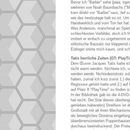
Bevor ich "Barbie" sehe (jaaa, irge
weiteren von Noah Baumbachs ("Ma
kam direkt vor "Barbie" raus, lief 
wie das heutzutage halt so ist. Um
Handwerklich und vom Ton her hat 
Wes Anderson, manchmal an Spielber
schlechtesten Vorbilder, doch ich 
imitiert er einfach zu ungehemmt o
stilistische Bausatz nur klappernd
Eidinger störte mich kaum, und sc
Tatis herrliche Zeiten (OT: PlayT
Dem Œuvre Jacques Tatis hatte ich
nicht warm werden, fürchtete ich, 
werden
werde
. Nichtsdestotrotz so
haben, zumal ich kurz zuvor 1.) di
Regisseur gehört hatte und 2.) auf
auf Platz 8 "PlayTime" zu finden is
In der Bibliothek gab es die 4-DVD-
hat recht: Der Star dieses überlang
getrieben habenden) Streifens ist d
Großstadt mit all ihren Mechanisme
als bewegliches Diorama eingefang
überdimensionierten Puppenhauses i
durchaus beeindruckend. Der Prota