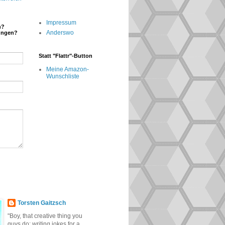
Impressum
n?
Anderswo
ungen?
Statt "Flattr"-Button
Meine Amazon-
Wunschliste
Torsten Gaitzsch
"Boy, that creative thing you
guys do: writing jokes for a