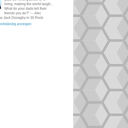
living, making the world laugh...
What do your dads tell their
friends you do?" --- Alec
as Jack Donaghy in 30 Rock
 vollständig anzeigen