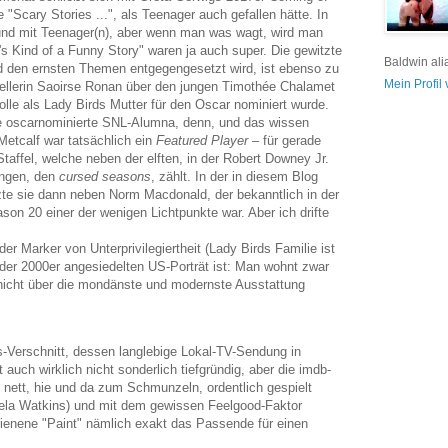
 "Scary Stories ...", als Teenager auch gefallen hätte. In
 und mit Teenager(n), aber wenn man was wagt, wird man
t's Kind of a Funny Story" waren ja auch super. Die gewitzte
Baldwin ali
nd den ernsten Themen entgegengesetzt wird, ist ebenso zu
Mein Profil
tellerin Saoirse Ronan über den jungen Timothée Chalamet
 Rolle als Lady Birds Mutter für den Oscar nominiert wurde.
ere oscarnominierte SNL-Alumna, denn, und das wissen
Metcalf war tatsächlich ein
Featured Player
– für gerade
Staffel, welche neben der elften, in der Robert Downey Jr.
ängen, den
cursed seasons
, zählt. In der in diesem Blog
e sie dann neben Norm Macdonald, der bekanntlich in der
son 20 einer der wenigen Lichtpunkte war. Aber ich drifte
der Marker von Unterprivilegiertheit (Lady Birds Familie ist
der 2000er angesiedelten US-Porträt ist: Man wohnt zwar
 nicht über die mondänste und modernste Ausstattung
-Verschnitt, dessen langlebige Lokal-TV-Sendung in
t auch wirklich nicht sonderlich tiefgründig, aber die imdb-
s nett, hie und da zum Schmunzeln, ordentlich gespielt
ela Watkins) und mit dem gewissen Feelgood-Faktor
hienene "Paint" nämlich exakt das Passende für einen