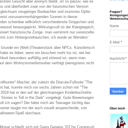
ckten Gesicht aber anonym bleibt, ist so passiv, wie es
los und überfordert zwar von der futuristischen Version
 er gleichsam neugieriger Beobachter und stummes Opfer.
Fragen?
Anregunge
der meist unzusammenhängenden Szenen in dieser
Verwünsch
erden scheinbar willkürlich verschiedenste Grüppchen und
Name
ewusel herausgepickt. Wirkungsvoll ist der Klangteppich,
iniert französische Zunge, man vernimmt nur vereinzelte
mt zum Hintergrundrauschen, ich wurde an Wenders'
E-Mail
*
m Grunde ein (Welt-)Theaterstück über NPCs. Künstlerisch
 habe es lieber, wenn ein bisschen mehr los ist, wie bei
chkeit besonders auffällig und störend ist, wenn man
Nachricht
*
ch auf dem Wohnzimmerfernseher verfolgt (wenigstens nicht
ollhunter"-Macher, der zuletzt die Dracula-Fußnote "The
lmt hat, konnte mich vor sechs Jahren schon mit "The
2019 hat er den auf der gleichnamigen Kinderbuchreihe
Stories to Tell in the Dark" vorgelegt. Gute Bewertungen
oll ich sagen? Der hätte mich als Teenager tüchtig das
hsener taugte mir der auch visuell ansprechende, von
Über mich
 Halloween-Spaß durchaus.
 Monat schließt sich mit Greta Gerwigs 2017er Coming-of-