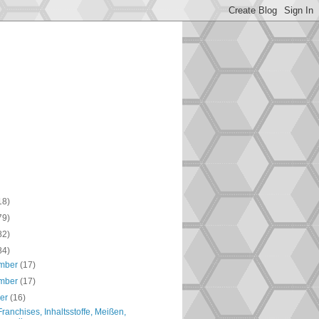
18)
79)
82)
84)
mber
(17)
mber
(17)
ber
(16)
 Franchises, Inhaltsstoffe, Meißen,