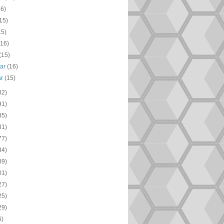
16)
15)
15)
(16)
(15)
uar
(16)
ar
(15)
82)
91)
85)
81)
77)
84)
89)
01)
27)
25)
29)
6)