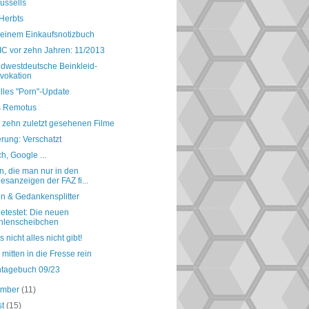
ussells
 Herbts
einem Einkaufsnotizbuch
IC vor zehn Jahren: 11/2013
üdwestdeutsche Beinkleid-
vokation
lles "Porn"-Update
 Remotus
 zehn zuletzt gesehenen Filme
rung: Verschatzt
, Google ...
, die man nur in den
esanzeigen der FAZ fi...
en & Gedankensplitter
etestet: Die neuen
hlenscheibchen
 nicht alles nicht gibt!
mitten in die Fresse rein
ntagebuch 09/23
ember
(11)
st
(15)