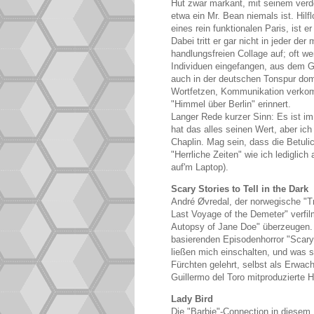
Hut zwar markant, mit seinem verde
etwa ein Mr. Bean niemals ist. Hilf
eines rein funktionalen Paris, ist
Dabei tritt er gar nicht in jeder 
handlungsfreien Collage auf; oft w
Individuen eingefangen, aus dem G
auch in der deutschen Tonspur dom
Wortfetzen, Kommunikation verkom
"Himmel über Berlin" erinnert.
Langer Rede kurzer Sinn: Es ist i
hat das alles seinen Wert, aber ich
Chaplin. Mag sein, dass die Betuli
"Herrliche Zeiten" wie ich ledigli
auf'm Laptop).
Scary Stories to Tell in the Dark
André Øvredal, der norwegische "Tr
Last Voyage of the Demeter" verfi
Autopsy of Jane Doe" überzeugen. 
basierenden Episodenhorror "Scary 
ließen mich einschalten, und was s
Fürchten gelehrt, selbst als Erwac
Guillermo del Toro mitproduzierte
Lady Bird
Die "Barbie"-Connection in diesem