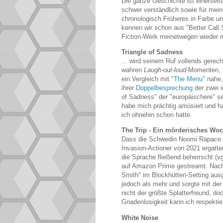
Die ganze Geschichte ist einerseits
schwer verständlich sowie für mei
chronologisch Früheres in Farbe u
kennen wir schon aus "Better Call 
Fiction-Werk meinetwegen wieder m
Triangle of Sadness
... wird seinem Ruf vollends gerech
wahren
Laugh-out-loud
-Momenten, a
ein Vergleich mit
"The Menu"
nahe,
ihrer
Doppelbesprechung
der zwei i
of Sadness" der "europäischere" sei
habe mich prächtig amüsiert und ha
ich ohnehin schon hatte.
The Trip - Ein mörderisches Wo
Dass die Schwedin Noomi Rapace e
Invasion-Actioner von 2021 ergatt
die Sprache fließend beherrscht (v
auf Amazon Prime gestreamt. Nach d
Smith" im Blockhütten-Setting aus
jedoch als mehr und sorgte mit der
nicht der größte Splatterfreund, do
Gnadenlosigkeit kann ich respektie
White Noise