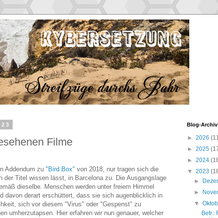
023
Blog-Archiv
►
2026
(1
gesehenen Filme
►
2025
(1
►
2024
(1
r ein Addendum zu
"Bird Box"
von 2018, nur tragen sich die
▼
2023
(1
der Titel wissen lässt, in Barcelona zu. Die Ausgangslage
►
Deze
gemäß dieselbe. Menschen werden unter freiem Himmel
►
Nove
 davon derart erschüttert, dass sie sich augenblicklich in
▼
Okto
chkeit, sich vor diesem "Virus" oder "Gespenst" zu
en umherzutapsen. Hier erfahren wir nun genauer, welcher
Betr.: