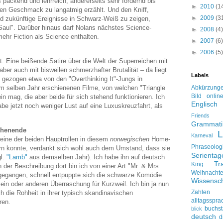
 packend und lehrreich, andererseits sehr fordernd bis
►
2010
(1
nen Geschmack zu langatmig erzählt. Und den Kniff,
►
2009
(3
nd zukünftige Ereignisse in Schwarz-Weiß zu zeigen,
Saul". Darüber hinaus darf Nolans nächstes Science-
►
2008
(4)
ehr Fiction als Science enthalten.
►
2007
(6)
►
2006
(5)
t. Eine beißende Satire über die Welt der Superreichen mit
ber auch mit bisweilen schmerzhafter Brutalität – da liegt
Labels
 gezogen etwa von den "Overthinking It"-Jungs in
Abkürzung
m selben Jahr erschienenen Filme, von welchen "Triangle
Bild onlin
n mag, die aber beide für sich stehend funktionieren. Ich
Englisch
be jetzt noch weniger Lust auf eine Luxuskreuzfahrt, als
Friends
Grammati
chenende
L
Karneval
ine der beiden Hauptrollen in diesem
norwegischen
Home-
Phraseolog
ern konnte, verdankt sich wohl auch dem Umstand, dass sie
Serienta
gl.
"Lamb"
aus demselben Jahr). Ich habe ihn auf deutsch
Tr
King
er Beschreibung dort bin ich von einer Art "Mr. & Mrs.
Weihnacht
gegangen, schnell entpuppte sich die schwarze Komödie
Wissensch
 ein oder anderen Überraschung für Kurzweil. Ich bin ja nun
Zahlen
ch die Rohheit in ihrer typisch skandinavischen
alltagsspra
ren.
buchs
blick
deutsch
d