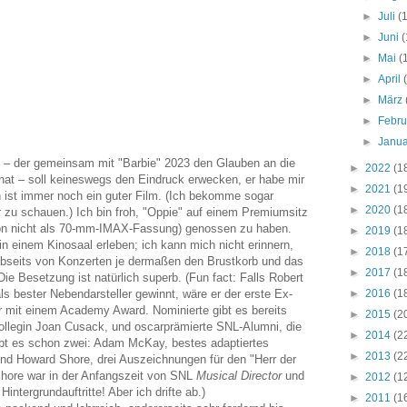
►
Juli
(
►
Juni
(
►
Mai
(
►
April
►
März
►
Febr
►
Janu
 – der gemeinsam mit "Barbie" 2023 den Glauben an die
►
2022
(1
hat – soll keineswegs den Eindruck erwecken, er habe mir
►
2021
(1
an ist immer noch ein guter Film. (Ich bekomme sogar
►
2020
(1
 zu schauen.) Ich bin froh, "Oppie" auf einem Premiumsitz
hon nicht als 70-mm-IMAX-Fassung) genossen zu haben.
►
2019
(1
n einem Kinosaal erleben; ich kann mich nicht erinnern,
►
2018
(1
abseits von Konzerten je dermaßen den Brustkorb und das
►
2017
(1
Die Besetzung ist natürlich superb. (Fun fact: Falls Robert
►
2016
(1
s bester Nebendarsteller gewinnt, wäre er der erste Ex-
 mit einem Academy Award. Nominierte gibt es bereits
►
2015
(2
Kollegin Joan Cusack, und oscarprämierte SNL-Alumni, die
►
2014
(2
bt es schon zwei: Adam McKay, bestes adaptiertes
►
2013
(2
und Howard Shore, drei Auszeichnungen für den "Herr der
hore war in der Anfangszeit von SNL
Musical Director
und
►
2012
(1
intergrundauftritte! Aber ich drifte ab.)
►
2011
(1