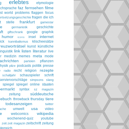
erlebtes
g
etymologie
faz
fernsehen
filme
achsprache
irst world problems
flaggen
focus
fragen die ich
ortsetzungsgeschichte
frankfurt
t stelle
gamestar
ie
geschichte
germanistik
ft
google
graphik
giftschrank
humor
internet
insel
icons
ick
klischeesätze
kannibalismus
reuzworträtsel
kunst
künstliche
link
listen
literatur
linguistik
live
meta
r
medizin
memes
mode
achrichten
pflanzen
parteien
hysik
podcasts
politik
presse
pilze
rezepte
e
recht
religion
radio
schauspieler
schrift
schaltjahr
serviervorschläge
simpsons
slang
spiegel
spiegel online
staaten
h
permarkt
syntax
sz magazin
süddeutsche
he zeitung
gebuch
tiere
throwback thursday
todesanzeigen
twitter
usa
umwelt
video
ache
le
wikipedia
webcomics
wochenend-quiz
youtube
g
zeitschrift
zeitung
zeit
zeit magazin
terreich