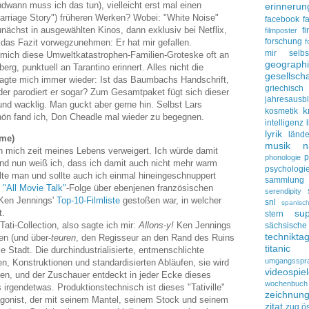
ndwann muss ich das tun), vielleicht erst mal einen
erinnerun
rriage Story") früheren Werken? Wobei: "White Noise"
facebook
f
zunächst in ausgewählten Kinos, dann exklusiv bei Netflix,
f
filmposter
forschung
 das Fazit vorwegzunehmen: Er hat mir gefallen.
f
mir selbs
mich diese Umweltkatastrophen-Familien-Groteske oft an
geograph
g, punktuell an Tarantino erinnert. Alles nicht die
gesellscha
fragte mich immer wieder: Ist das Baumbachs Handschrift,
griechisch
der parodiert er sogar? Zum Gesamtpaket fügt sich dieser
jahresausbl
 und wacklig. Man guckt aber gerne hin. Selbst Lars
k
kosmetik
hön fand ich, Don Cheadle mal wieder zu begegnen.
intelligenz
lyrik
lände
ime)
musik
n
 mich zeit meines Lebens verweigert. Ich würde damit
p
phonologie
und nun weiß ich, dass ich damit auch nicht mehr warm
psychologi
llte man und sollte auch ich einmal hineingeschnuppert
sammlung
e
"All Movie Talk"
-Folge über ebenjenen französischen
serendipity
 Ken Jennings'
Top-10-Filmliste
gestoßen war, in welcher
snl
spanisc
t.
su
stern
Tati-Collection, also sagte ich mir:
Allons-y!
Ken Jennings
sächsisc
technikta
en (und über-
teuren
, den Regisseur an den Rand des Ruins
titanic
ie Stadt. Die durchindustrialisierte, entmenschlichte
umgangsspr
n, Konstruktionen und standardisierten Abläufen, sie wird
videospie
en, und der Zuschauer entdeckt in jeder Ecke dieses
wochenbuch
rgendetwas. Produktionstechnisch ist dieses "Tativille"
zeichnun
gonist, der mit seinem Mantel, seinem Stock und seinem
zitat
zug
ös