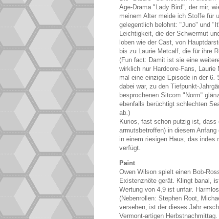
Age-Drama "Lady Bird", der mir, wie
meinem Alter meide ich Stoffe für
gelegentlich belohnt: "Juno" und "I
Leichtigkeit, die der Schwermut u
loben wie der Cast, von Hauptdars
bis zu Laurie Metcalf, die für ihre
(Fun fact: Damit ist sie eine weit
wirklich nur Hardcore-Fans, Laurie 
mal eine einzige Episode in der 6. 
dabei war, zu den Tiefpunkt-Jahrg
besprochenen Sitcom "Norm" glänzt
ebenfalls berüchtigt schlechten Sea
ab.)
Kurios, fast schon putzig ist, dass 
armutsbetroffen) in diesem Anfang 
in einem riesigen Haus, das indes
verfügt.
Paint
Owen Wilson spielt einen Bob-Ross
Existenznöte gerät. Klingt banal, is
Wertung von 4,9 ist unfair. Harmlo
(Nebenrollen: Stephen Root, Micha
versehen, ist der dieses Jahr ersc
Vermont-artigen Herbstnachmittag.