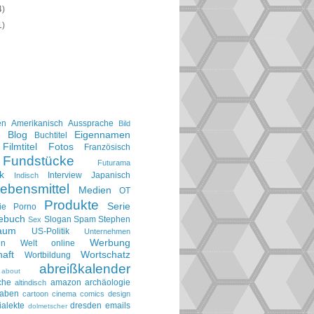
4)
1)
en
Amerikanisch
Aussprache
Bild
Blog
Eigennamen
e
Buchtitel
Filmtitel
Fotos
Französisch
Fundstücke
Futurama
k
Interview
Japanisch
Indisch
ebensmittel
Medien
OT
Produkte
Serie
ie
Porno
gebuch
Slogan
Spam
Stephen
Sex
aum
US-Politik
Unternehmen
Werbung
en
Welt online
aft
Wortschatz
Wortbildung
abreißkalender
about
che
amazon
archäologie
altindisch
taben
cartoon
cinema
comics
design
ialekte
dresden
emails
dolmetscher