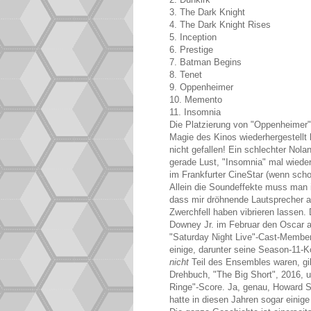
3. The Dark Knight
4. The Dark Knight Rises
5. Inception
6. Prestige
7. Batman Begins
8. Tenet
9. Oppenheimer
10. Memento
11. Insomnia
Die Platzierung von "Oppenheimer"
Magie des Kinos wiederhergestellt 
nicht gefallen! Ein schlechter Nol
gerade Lust, "Insomnia" mal wieder
im Frankfurter CineStar (wenn sc
Allein die Soundeffekte muss man i
dass mir dröhnende Lautsprecher 
Zwerchfell haben vibrieren lassen. 
Downey Jr. im Februar den Oscar al
"Saturday Night Live"-Cast-Member
einige, darunter seine Season-11-
nicht
Teil des Ensembles waren, gi
Drehbuch, "The Big Short", 2016, 
Ringe"-Score. Ja, genau, Howard S
hatte in diesen Jahren sogar einige H