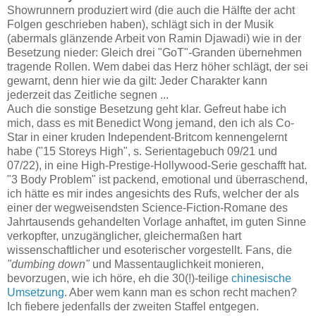
Showrunnern produziert wird (die auch die Hälfte der acht
Folgen geschrieben haben), schlägt sich in der Musik
(abermals glänzende Arbeit von Ramin Djawadi) wie in der
Besetzung nieder: Gleich drei "GoT"-Granden übernehmen
tragende Rollen. Wem dabei das Herz höher schlägt, der sei
gewarnt, denn hier wie da gilt: Jeder Charakter kann
jederzeit das Zeitliche segnen ...
Auch die sonstige Besetzung geht klar. Gefreut habe ich
mich, dass es mit Benedict Wong jemand, den ich als Co-
Star in einer kruden Independent-Britcom kennengelernt
habe ("15 Storeys High", s. Serientagebuch 09/21 und
07/22), in eine High-Prestige-Hollywood-Serie geschafft hat.
"3 Body Problem" ist packend, emotional und überraschend,
ich hätte es mir indes angesichts des Rufs, welcher der als
einer der wegweisendsten Science-Fiction-Romane des
Jahrtausends gehandelten Vorlage anhaftet, im guten Sinne
verkopfter, unzugänglicher, gleichermaßen hart
wissenschaftlicher und esoterischer vorgestellt. Fans, die
"dumbing down"
und Massentauglichkeit monieren,
bevorzugen, wie ich höre, eh die 30(!)-teilige
chinesische
Umsetzung
. Aber wem kann man es schon recht machen?
Ich fiebere jedenfalls der zweiten Staffel entgegen.