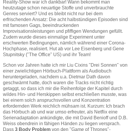
Reality-Show war ich dankbar! Wann bekommt man
heutzutage schon neuartige Stoffe und unverbrauchte
Genres serviert? Und es bleibt nicht nur bei dem
erfrischenden Ansatz: Die acht halbstündigen Episoden sind
mit famosen Gags, beeindruckenden
Improvisationsleistungen und pfiffigen Wendungen gefüllt.
Zudem wurde dieses einmalige Experiment unter
erschwerten Bedingungen, nämlich während einer Corona-
Hochphase, realisiert. Hut ab vor
Lee Eisenberg und
Gene
Stupnitsky ("The Office" US) und ihr Team!
Schon vor Jahren hatte ich mir Liu Cixins "Drei Sonnen" von
einer zwielichtigen Hörbuch-Plattform als Audiobuch
heruntergeladen, nachdem u.a. Dietmar Dath davon
geschwärmt hatte, doch waren die Tracks nicht richtig
getaggt, so dass ich mir die Reihenfolge der Kapitel durch
wildes Hin- und Herskippen selbst erschließen musste, was
bei einem solch anspruchsvollen und Konzentration
erfordernden Werk reichlich mühsam ist. Kurzum: Ich brach
das Hörbuch ab und war umso erfreuter, als Netflix eine
Serienadaptation ankündigte, die mit David Benioff und D.B.
Weiss obendrein in fähigen Händen zu liegen versprach.
Dass
3 Body Problem
von den "Game of Thrones"-