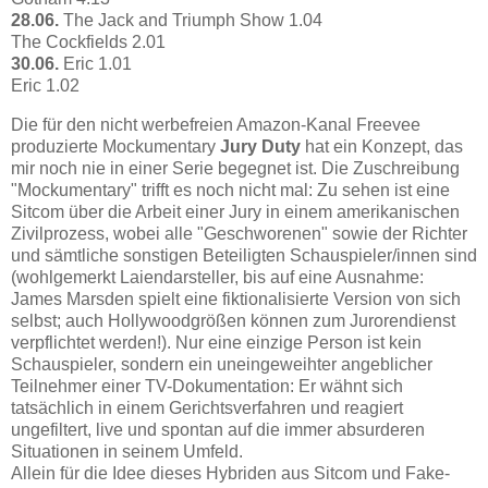
28.06.
The Jack and Triumph Show 1.04
The Cockfields 2.01
30.06.
Eric 1.01
Eric 1.02
Die für den nicht werbefreien Amazon-Kanal Freevee
produzierte Mockumentary
Jury Duty
hat ein Konzept, das
mir noch nie in einer Serie begegnet ist. Die Zuschreibung
"Mockumentary" trifft es noch nicht mal: Zu sehen ist eine
Sitcom über die Arbeit einer Jury in einem amerikanischen
Zivilprozess, wobei alle "Geschworenen" sowie der Richter
und sämtliche sonstigen Beteiligten Schauspieler/innen sind
(wohlgemerkt Laiendarsteller, bis auf eine Ausnahme:
James Marsden spielt eine fiktionalisierte Version von sich
selbst; auch Hollywoodgrößen können zum Jurorendienst
verpflichtet werden!). Nur eine einzige Person ist kein
Schauspieler, sondern ein uneingeweihter angeblicher
Teilnehmer einer TV-Dokumentation: Er wähnt sich
tatsächlich in einem Gerichtsverfahren und reagiert
ungefiltert, live und spontan auf die immer absurderen
Situationen in seinem Umfeld.
Allein für die Idee dieses Hybriden aus Sitcom und Fake-