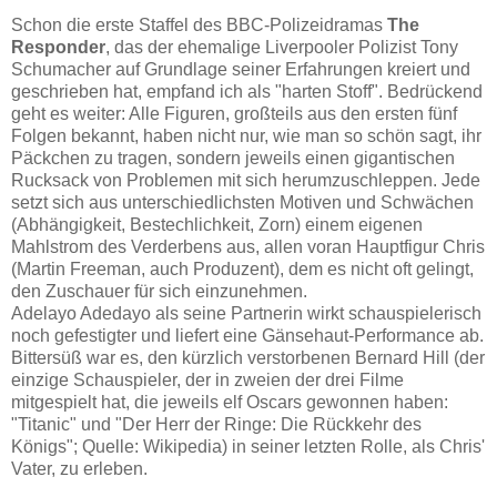
Schon die erste Staffel des BBC-Polizeidramas
The
Responder
, das der ehemalige Liverpooler Polizist Tony
Schumacher auf Grundlage seiner Erfahrungen kreiert und
geschrieben hat, empfand ich als "harten Stoff". Bedrückend
geht es weiter: Alle Figuren, großteils aus den ersten fünf
Folgen bekannt, haben nicht nur, wie man so schön sagt, ihr
Päckchen zu tragen, sondern jeweils einen gigantischen
Rucksack von Problemen mit sich herumzuschleppen. Jede
setzt sich aus unterschiedlichsten Motiven und Schwächen
(Abhängigkeit, Bestechlichkeit, Zorn) einem eigenen
Mahlstrom des Verderbens aus, allen voran Hauptfigur Chris
(Martin Freeman, auch Produzent), dem es nicht oft gelingt,
den Zuschauer für sich einzunehmen.
Adelayo Adedayo als seine Partnerin wirkt schauspielerisch
noch gefestigter und liefert eine Gänsehaut-Performance ab.
Bittersüß war es, den kürzlich verstorbenen Bernard Hill (der
einzige Schauspieler, der in zweien der drei Filme
mitgespielt hat, die jeweils elf Oscars gewonnen haben:
"Titanic" und "Der Herr der Ringe: Die Rückkehr des
Königs"; Quelle: Wikipedia) in seiner letzten Rolle, als Chris'
Vater, zu erleben.