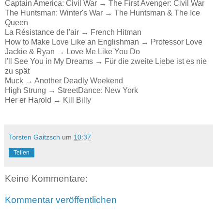
Captain America: Civil War → The First Avenger: Civil War
The Huntsman: Winter's War → The Huntsman & The Ice
Queen
La Résistance de l'air → French Hitman
How to Make Love Like an Englishman → Professor Love
Jackie & Ryan → Love Me Like You Do
I'll See You in My Dreams → Für die zweite Liebe ist es nie
zu spät
Muck → Another Deadly Weekend
High Strung → StreetDance: New York
Her er Harold → Kill Billy
Torsten Gaitzsch
um
10:37
Teilen
Keine Kommentare:
Kommentar veröffentlichen