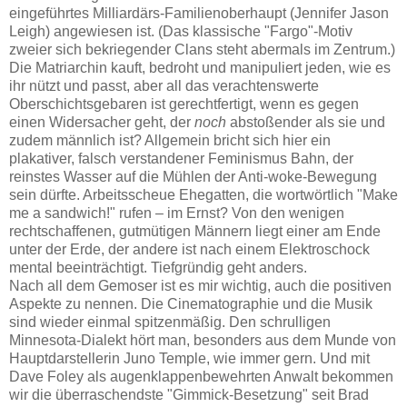
eingeführtes Milliardärs-Familienoberhaupt (Jennifer Jason
Leigh) angewiesen ist. (Das klassische "Fargo"-Motiv
zweier sich bekriegender Clans steht abermals im Zentrum.)
Die Matriarchin kauft, bedroht und manipuliert jeden, wie es
ihr nützt und passt, aber all das verachtenswerte
Oberschichtsgebaren ist gerechtfertigt, wenn es gegen
einen Widersacher geht, der
noch
abstoßender als sie und
zudem männlich ist? Allgemein bricht sich hier ein
plakativer, falsch verstandener Feminismus Bahn, der
reinstes Wasser auf die Mühlen der Anti-woke-Bewegung
sein dürfte. Arbeitsscheue Ehegatten, die wortwörtlich "Make
me a sandwich!" rufen – im Ernst? Von den wenigen
rechtschaffenen, gutmütigen Männern liegt einer am Ende
unter der Erde, der andere ist nach einem Elektroschock
mental beeinträchtigt. Tiefgründig geht anders.
Nach all dem Gemoser ist es mir wichtig, auch die positiven
Aspekte zu nennen. Die Cinematographie und die Musik
sind wieder einmal spitzenmäßig. Den schrulligen
Minnesota-Dialekt hört man, besonders aus dem Munde von
Hauptdarstellerin Juno Temple, wie immer gern. Und mit
Dave Foley als augenklappenbewehrten Anwalt bekommen
wir die überraschendste "Gimmick-Besetzung" seit Brad