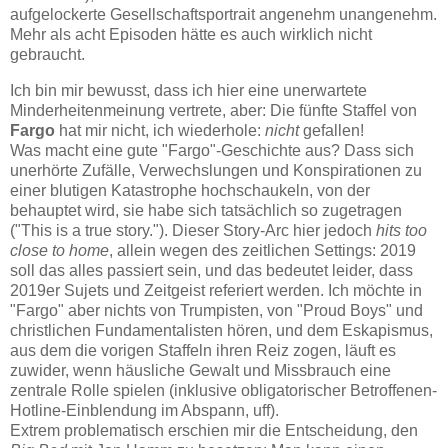
aufgelockerte Gesellschaftsportrait angenehm unangenehm.
Mehr als acht Episoden hätte es auch wirklich nicht
gebraucht.
Ich bin mir bewusst, dass ich hier eine unerwartete
Minderheitenmeinung vertrete, aber: Die fünfte Staffel von
Fargo
hat mir nicht, ich wiederhole:
nicht
gefallen!
Was macht eine gute "Fargo"-Geschichte aus? Dass sich
unerhörte Zufälle, Verwechslungen und Konspirationen zu
einer blutigen Katastrophe hochschaukeln, von der
behauptet wird, sie habe sich tatsächlich so zugetragen
("This is a true story."). Dieser Story-Arc hier jedoch
hits too
close to home
, allein wegen des zeitlichen Settings: 2019
soll das alles passiert sein, und das bedeutet leider, dass
2019er Sujets und Zeitgeist referiert werden. Ich möchte in
"Fargo" aber nichts von Trumpisten, von "Proud Boys" und
christlichen Fundamentalisten hören, und dem Eskapismus,
aus dem die vorigen Staffeln ihren Reiz zogen, läuft es
zuwider, wenn häusliche Gewalt und Missbrauch eine
zentrale Rolle spielen (inklusive obligatorischer Betroffenen-
Hotline-Einblendung im Abspann, uff).
Extrem problematisch erschien mir die Entscheidung, den