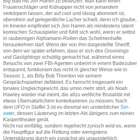
Big Bad
mit Jon Hamm zu besetzen: Man kann einen
Frauenschläger und Kidnapper nicht von jemandem
verkörpern lassen, der auf cool und lässig abonniert ist,
obendrein auf gelegentliche Lacher schielt, denn ich glaube,
im Inneren empfindet sich Jon Hamm als mindestens latent
komischen Schauspieler und fühlt sich wohl, wenn er selbst
in raubeinigen Alphamann-Rollen das Schelmenhafte
herauskehren darf. Wenn der von ihm dargestellte Sheriff,
von dem wir später erfahren, dass er sich des
Groomings
und
Gaslightings
schuldig gemacht hat, während eines
Besuchs von zwei FBI-Agenten unbeirrt in einem Badezuber
entspannt, funktioniert das nicht in gleicher Weise wie in
Season 1, als Billy Bob Thornton vor seinem
Gesprächspartner defäkiert. Es herrscht insgesamt ein
tonales Ungleichgewicht, das umso mehr stört, als Noah
Hawley wieder mal meint, die allzu weltliche Brutalität mit
etwas Übernatürlichem konterkarieren zu müssen: Nach
dem UFO in Staffel 3 ist es diesmal ein unsterblicher
Sin-
eater
, dessen Läuterung im letzten Akt übrigens zum reinen
Kasperltheater gerät.
Nicht nur einfältig, sondern regelrecht zynisch wird es, wenn
die Hauptfigur auf die Rettung oder wenigstens
Unterstützung durch ein zunächst als unausstehlich