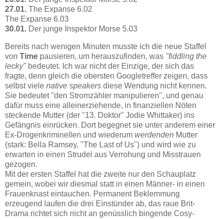
27.01.
The Expanse 6.02
The Expanse 6.03
30.01.
Der junge Inspektor Morse 5.03
Bereits nach wenigen Minuten musste ich die neue Staffel
von
Time
pausieren, um herauszufinden, was
"fiddling the
lecky"
bedeutet. Ich war nicht der Einzige, der sich das
fragte, denn gleich die obersten Googletreffer zeigen, dass
selbst viele
native speakers
diese Wendung nicht kennen.
Sie bedeutet "den Stromzähler manipulieren", und genau
dafür muss eine alleinerziehende, in finanziellen Nöten
steckende Mutter (der "13. Doktor" Jodie Whittaker) ins
Gefängnis einrücken. Dort begegnet sie unter anderem einer
Ex-Drogenkriminellen und wiederum
werdenden
Mutter
(stark: Bella Ramsey, "The Last of Us") und wird wie zu
erwarten in einen Strudel aus Verrohung und Misstrauen
gezogen.
Mit der ersten Staffel hat die zweite nur den Schauplatz
gemein, wobei wir diesmal statt in einen Männer- in einen
Frauenknast eintauchen. Permanent Beklemmung
erzeugend laufen die drei Einstünder ab, das raue Brit-
Drama richtet sich nicht an genüsslich bingende Cosy-