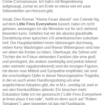
Crime-Connaisseure. Ich hab's mit Begeisterung
aufgesaugt, zumal es am Ende so etwas wie ein paar
Silberstreifen am Horizont gibt.
Vorab: Den Roman "Kleine Feuer überall" von Celeste Ng,
auf dem
Little Fires Everywhere
basiert, habe ich nicht
gelesen, weswegen ich die Miniserie nur für sich stehend
bewerten kann. Gefallen hat mir die absolut glaubhafte
Darstellung einer typischen US-amerikanischen
suburban
hell
. Die Hauptdarsteller/-innen überzeugen durchweg,
neben Kerry Washington und Reese Witherspoon sind hier
vor allem die Kinder zu loben. Überhaupt, die Söhne und
Töchter der im Fokus stehenden Familien (die eine groß
und privilegiert, die andere zweiköpfig und prekär lebend
oder vielmehr vagabundierend) sind die einzigen Figuren,
mit denen man Mitleid und Sympathie empfindet; sie sind
die unschuldigen Opfer in dieser Neunzigerjahre-Tragödie,
in der es auch einen Handlungsstrang um eine
angefochtene Adoption gibt, der m.M.n. unnötig ist, weil er
von den Kernkonflikten ablenkt. Ein bisschen mehr
Eskalation hätte ich mir gewünscht ("
Little Fires Everywhere
at times plays it too safe", heißt es denn auch auf "Rotten
Tomatoes"), aber bisweilen ist das mit Flashbacks