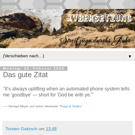
▼
Montag, 26. Februar 2024
Das gute Zitat
"It’s always uplifting when an automated phone system tells
me 'goodbye' — short for 'God be with ye.'"
----- George Meyer, auf seiner Heimseite
"Frogs & Turtles"
Torsten Gaitzsch
um
13:48