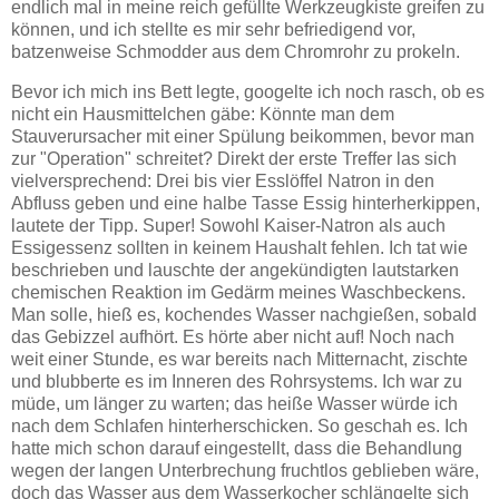
endlich mal in meine reich gefüllte Werkzeugkiste greifen zu
können, und ich stellte es mir sehr befriedigend vor,
batzenweise Schmodder aus dem Chromrohr zu prokeln.
Bevor ich mich ins Bett legte, googelte ich noch rasch, ob es
nicht ein Hausmittelchen gäbe: Könnte man dem
Stauverursacher mit einer Spülung beikommen, bevor man
zur "Operation" schreitet? Direkt der erste Treffer las sich
vielversprechend: Drei bis vier Esslöffel Natron in den
Abfluss geben und eine halbe Tasse Essig hinterherkippen,
lautete der Tipp. Super! Sowohl Kaiser-Natron als auch
Essigessenz sollten in keinem Haushalt fehlen. Ich tat wie
beschrieben und lauschte der angekündigten lautstarken
chemischen Reaktion im Gedärm meines Waschbeckens.
Man solle, hieß es, kochendes Wasser nachgießen, sobald
das Gebizzel aufhört. Es hörte aber nicht auf! Noch nach
weit einer Stunde, es war bereits nach Mitternacht, zischte
und blubberte es im Inneren des Rohrsystems. Ich war zu
müde, um länger zu warten; das heiße Wasser würde ich
nach dem Schlafen hinterherschicken. So geschah es. Ich
hatte mich schon darauf eingestellt, dass die Behandlung
wegen der langen Unterbrechung fruchtlos geblieben wäre,
doch das Wasser aus dem Wasserkocher schlängelte sich