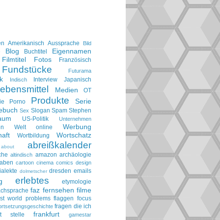
en
Amerikanisch
Aussprache
Bild
Blog
Eigennamen
e
Buchtitel
Filmtitel
Fotos
Französisch
Fundstücke
Futurama
k
Interview
Japanisch
Indisch
ebensmittel
Medien
OT
Produkte
Serie
ie
Porno
gebuch
Slogan
Spam
Stephen
Sex
aum
US-Politik
Unternehmen
Werbung
en
Welt online
aft
Wortschatz
Wortbildung
abreißkalender
about
che
amazon
archäologie
altindisch
taben
cartoon
cinema
comics
design
ialekte
dresden
emails
dolmetscher
erlebtes
g
etymologie
faz
fernsehen
filme
achsprache
irst world problems
flaggen
focus
fragen die ich
ortsetzungsgeschichte
frankfurt
t stelle
gamestar