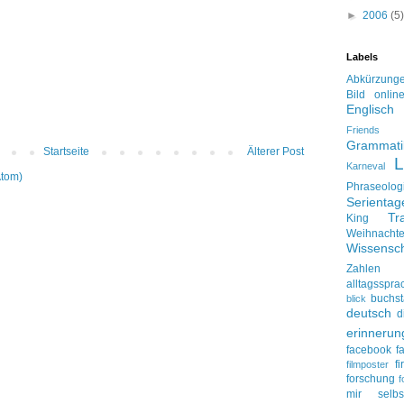
►
2006
(5)
Labels
Abkürzung
Bild onlin
Englisch
Friends
Grammati
Startseite
Älterer Post
L
Karneval
Atom)
Phraseolog
Serienta
Tr
King
Weihnacht
Wissensch
Zahlen
alltagsspra
buchs
blick
deutsch
d
erinnerun
facebook
f
f
filmposter
forschung
f
mir selbs