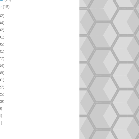
ar
(15)
82)
84)
82)
91)
85)
81)
77)
84)
89)
01)
27)
25)
29)
6)
4)
1)