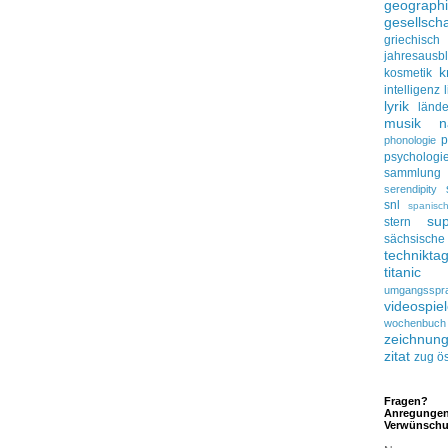
geograph
gesellscha
griechisch
jahresausbl
k
kosmetik
intelligenz
lyrik
lände
musik
n
p
phonologie
psychologi
sammlung
serendipity
snl
spanisc
su
stern
sächsisc
technikta
titanic
umgangsspr
videospie
wochenbuch
zeichnun
zitat
zug
ös
Fragen?
Anregunge
Verwünsch