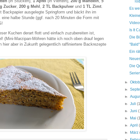
tten
(in Stücken),
1 Apfel
(in Vierteln),
200 g Mandeln
,
5
Tod
 g Zucker
,
200 g Mehl
,
2 TL Backpulver
und
1 TL Zimt
.
Es we
it Backpapier ausgelegte Springform und bäckt ihn im
Kleine
 eine halbe Stunde (ggf. nach 20 Minuten die Form mit
Videos
S!
Is It 
ser Kuchen derart flott und einfach zuzubereiten ist,
Die Bi
! (Mini-Marzipan-Möhren hätte ich noch oben drauf legen
 hier aber in Zukunft gelegentlich raffiniertere Backrezepte
"Bald"
Ein rä
Neues 
Die Qu
Serie
►
Okto
►
Sept
►
Augu
►
Juli
(
►
Juni
(
►
Mai
(
►
April
►
März
►
Febr