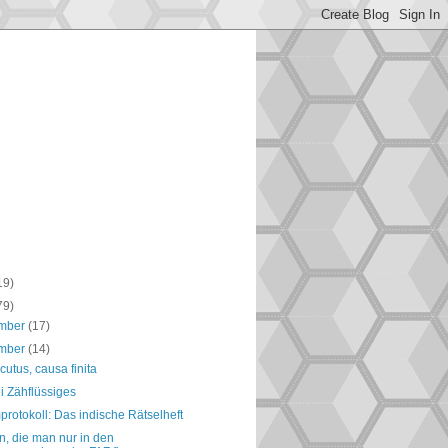
19)
79)
mber
(17)
mber
(14)
cutus, causa finita
ei Zähflüssiges
rotokoll: Das indische Rätselheft
, die man nur in den