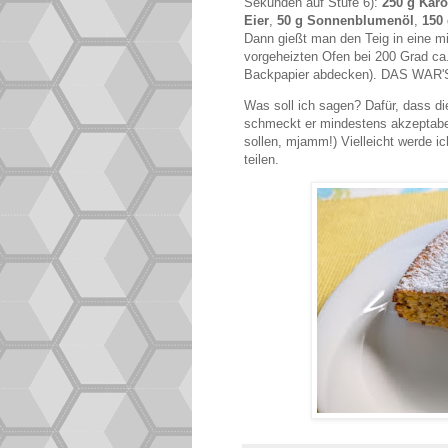
Sekunden auf Stufe 6):
250 g Karo
Eier
,
50 g Sonnenblumenöl
,
150
Dann gießt man den Teig in eine m
vorgeheizten Ofen bei 200 Grad ca.
Backpapier abdecken). DAS WAR'
Was soll ich sagen? Dafür, dass die
schmeckt er mindestens akzeptabel
sollen, mjamm!) Vielleicht werde ich
teilen.