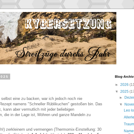
2025
Blog-Archiv
►
2026
(1
▼
2025
(1
►
Deze
e, selbst eine zu backen, war ich jedoch noch nie
n Rezept namens "Schneller Rüblikuchen" gestoßen bin. Das
▼
Nove
, kann aber vermutlich mit jeder beliebigen
Leo lo
 die in der Lage ist, Möhren und ganze Mandeln zu
Allerl
Traump
!) zerkleinern und vermengen (Thermomix-Einstellung: 30
Namen