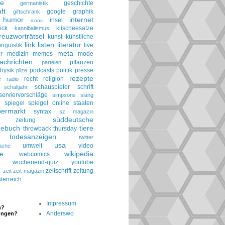
ie
geschichte
germanistik
ft
google
graphik
giftschrank
humor
internet
insel
icons
ick
klischeesätze
kannibalismus
reuzworträtsel
kunst
künstliche
link
listen
literatur
linguistik
live
meta
r
medizin
memes
mode
achrichten
pflanzen
parteien
hysik
podcasts
politik
presse
pilze
rezepte
e
recht
religion
radio
schauspieler
schrift
schaltjahr
serviervorschläge
simpsons
slang
spiegel
spiegel online
staaten
h
permarkt
syntax
sz magazin
süddeutsche
he zeitung
gebuch
tiere
throwback thursday
todesanzeigen
twitter
usa
umwelt
video
ache
le
wikipedia
webcomics
wochenend-quiz
youtube
g
zeitschrift
zeitung
zeit
zeit magazin
terreich
Impressum
n?
Anderswo
ungen?