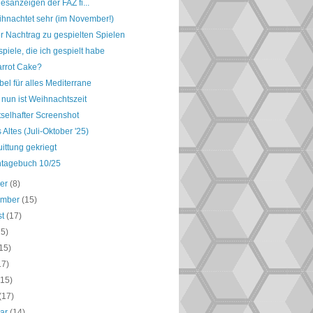
esanzeigen der FAZ fi...
ihnachtet sehr (im November!)
r Nachtrag zu gespielten Spielen
piele, die ich gespielt habe
Carrot Cake?
bel für alles Mediterrane
 nun ist Weihnachtszeit
tselhafter Screenshot
Altes (Juli-Oktober '25)
ittung gekriegt
ntagebuch 10/25
ber
(8)
ember
(15)
st
(17)
15)
15)
17)
(15)
(17)
uar
(14)