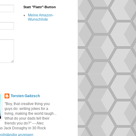
Statt "Flattr"-Button
Meine Amazon-
Wunschliste
Torsten Gaitzsch
"Boy, that creative thing you
guys do: writing jokes for a
living, making the world laugh...
What do your dads tell their
friends you do?" --- Alec
as Jack Donaghy in 30 Rock
 vollständig anzeigen