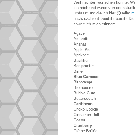
Weihnachten wünschen könnte. We
ich mich und wurde von der aktuell
umfasst und die ich hier (Quelle:
m
nachzuzählen). Seid ihr bereit? Die
soweit ich mich erinnere.
Agave
Amaretto
Ananas
Apple Pie
Aprikose
Basilikum
Bergamotte
Birne
Blue Curaçao
Blutorange
Brombeere
Bubble Gum
Butterscotch
Caribbean
Choko Cookie
Cinnamon Roll
Cocos
Cranberry
Crème Brûlée