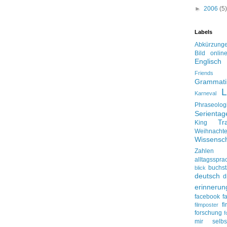
►
2006
(5)
Labels
Abkürzung
Bild onlin
Englisch
Friends
Grammati
L
Karneval
Phraseolog
Serienta
Tr
King
Weihnacht
Wissensch
Zahlen
alltagsspra
buchs
blick
deutsch
d
erinnerun
facebook
f
f
filmposter
forschung
f
mir selbs