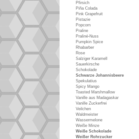
Pfirsich
Piña Colada
Pink Grapefruit
Pistazie
Popcorn
Praline
Praliné-Nuss
Pumpkin Spice
Rhabarber
Rose
Salziger Karamell
Sauerkirsche
Schokolade
Schwarze Johannisbeere
Spekulatius
Spicy Mango
Toasted Marshmallow
Vanille aus Madagaskar
Vanille Zuckerfrei
Veilchen
Waldmeister
Wassermelone
Weiße Minze
Weiße Schokolade
Weißer Rohrzucker