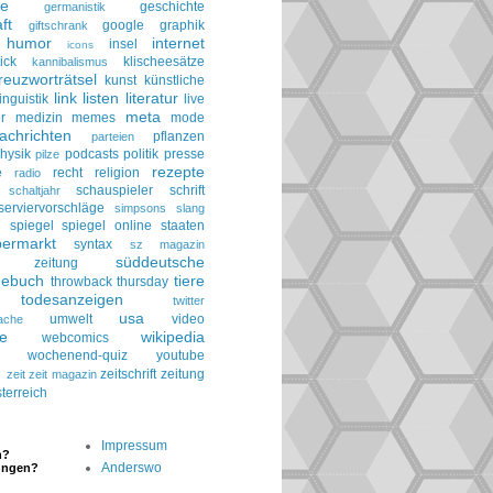
ie
geschichte
germanistik
ft
google
graphik
giftschrank
humor
internet
insel
icons
ick
klischeesätze
kannibalismus
reuzworträtsel
kunst
künstliche
link
listen
literatur
linguistik
live
meta
r
medizin
memes
mode
achrichten
pflanzen
parteien
hysik
podcasts
politik
presse
pilze
rezepte
e
recht
religion
radio
schauspieler
schrift
schaltjahr
serviervorschläge
simpsons
slang
spiegel
spiegel online
staaten
h
permarkt
syntax
sz magazin
süddeutsche
he zeitung
gebuch
tiere
throwback thursday
todesanzeigen
twitter
usa
umwelt
video
ache
le
wikipedia
webcomics
wochenend-quiz
youtube
g
zeitschrift
zeitung
zeit
zeit magazin
terreich
Impressum
n?
Anderswo
ungen?