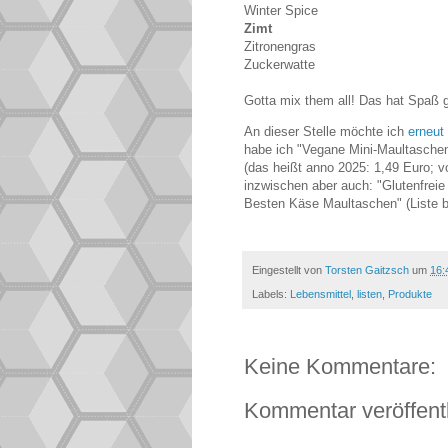
Winter Spice
Zimt
Zitronengras
Zuckerwatte
Gotta mix them all! Das hat Spaß 
An dieser Stelle möchte ich
erneut
habe ich "Vegane Mini-Maultaschen
(das heißt anno 2025: 1,49 Euro; 
inzwischen aber auch: "Glutenfrei
Besten Käse Maultaschen" (Liste be
Eingestellt von
Torsten Gaitzsch
um
16:
Labels:
Lebensmittel
,
listen
,
Produkte
Keine Kommentare:
Kommentar veröffent