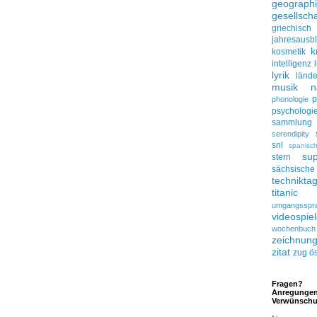
geograph
gesellscha
griechisch
jahresausbl
k
kosmetik
intelligenz
lyrik
lände
musik
n
p
phonologie
psychologi
sammlung
serendipity
snl
spanisc
su
stern
sächsisc
technikta
titanic
umgangsspr
videospie
wochenbuch
zeichnun
zitat
zug
ös
Fragen?
Anregunge
Verwünsch