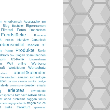
en
Amerikanisch
Aussprache
Bild
Blog
Eigennamen
e
Buchtitel
Filmtitel
Fotos
Französisch
Fundstücke
Futurama
k
Interview
Japanisch
Indisch
ebensmittel
Medien
OT
Produkte
Serie
ie
Porno
gebuch
Slogan
Spam
Stephen
Sex
aum
US-Politik
Unternehmen
Werbung
en
Welt online
aft
Wortschatz
Wortbildung
abreißkalender
about
che
amazon
archäologie
altindisch
taben
cartoon
cinema
comics
design
ialekte
dresden
emails
dolmetscher
erlebtes
g
etymologie
faz
fernsehen
filme
achsprache
irst world problems
flaggen
focus
fragen die ich
ortsetzungsgeschichte
frankfurt
t stelle
gamestar