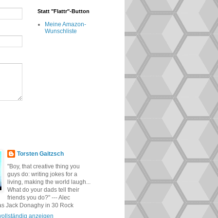
Statt "Flattr"-Button
Meine Amazon-
Wunschliste
Torsten Gaitzsch
"Boy, that creative thing you
guys do: writing jokes for a
living, making the world laugh...
What do your dads tell their
friends you do?" --- Alec
as Jack Donaghy in 30 Rock
 vollständig anzeigen