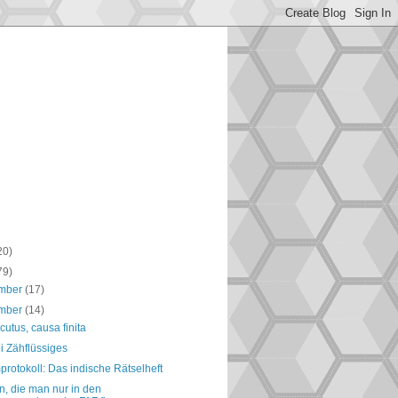
20)
79)
mber
(17)
mber
(14)
cutus, causa finita
ei Zähflüssiges
rotokoll: Das indische Rätselheft
, die man nur in den