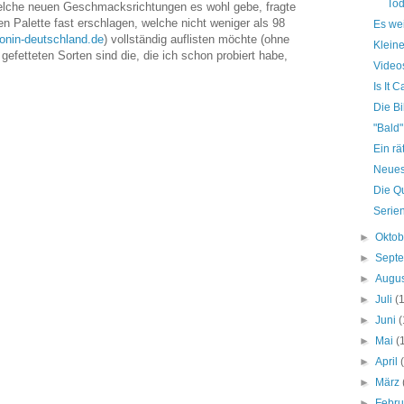
Tod
lche neuen Geschmacksrichtungen es wohl gebe, fragte
en Palette fast erschlagen, welche nicht weniger als 98
Es we
onin-deutschland.de
) vollständig auflisten möchte (ohne
Kleine
 gefetteten Sorten sind die, die ich schon probiert habe,
Videos
Is It 
Die Bi
"Bald"
Ein rä
Neues 
Die Qu
Serie
►
Okto
►
Sept
►
Augu
►
Juli
(
►
Juni
(
►
Mai
(
►
April
►
März
►
Febr