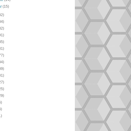
ar
(15)
82)
84)
82)
91)
85)
81)
77)
84)
89)
01)
27)
25)
29)
6)
4)
1)