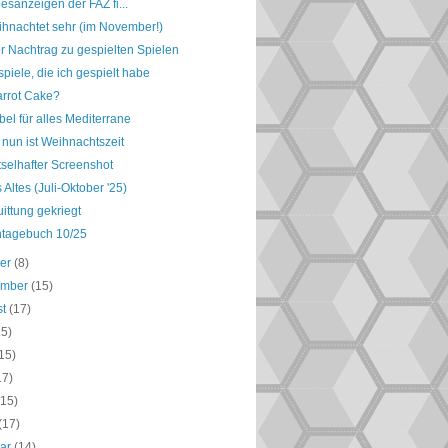
esanzeigen der FAZ fi...
ihnachtet sehr (im November!)
r Nachtrag zu gespielten Spielen
piele, die ich gespielt habe
Carrot Cake?
bel für alles Mediterrane
 nun ist Weihnachtszeit
tselhafter Screenshot
Altes (Juli-Oktober '25)
ittung gekriegt
ntagebuch 10/25
ber
(8)
ember
(15)
st
(17)
15)
15)
17)
(15)
(17)
uar
(14)