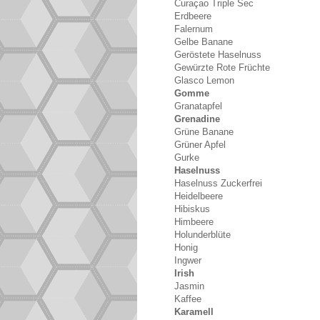
Curaçao Triple Sec
Erdbeere
Falernum
Gelbe Banane
Geröstete Haselnuss
Gewürzte Rote Früchte
Glasco Lemon
Gomme
Granatapfel
Grenadine
Grüne Banane
Grüner Apfel
Gurke
Haselnuss
Haselnuss Zuckerfrei
Heidelbeere
Hibiskus
Himbeere
Holunderblüte
Honig
Ingwer
Irish
Jasmin
Kaffee
Karamell