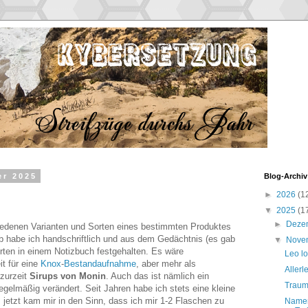
er 2025
Blog-Archiv
►
2026
(1
▼
2025
(1
►
Deze
hiedenen Varianten und Sorten eines bestimmten Produktes
 habe ich handschriftlich und aus dem Gedächtnis (es gab
▼
Nove
-Sorten in einem Notizbuch festgehalten. Es wäre
Leo lo
it für eine
Knox
-
Bestandaufnahme
, aber mehr als
Allerl
zurzeit
Sirups von Monin
. Auch das ist nämlich ein
Traump
gelmäßig verändert. Seit Jahren habe ich stets eine kleine
 jetzt kam mir in den Sinn, dass ich mir 1-2 Flaschen zu
Namen