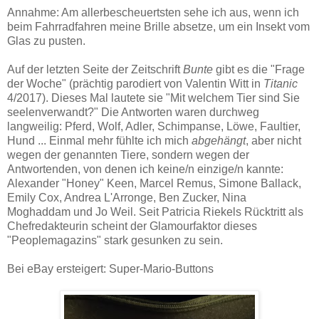
Annahme: Am allerbescheuertsten sehe ich aus, wenn ich
beim Fahrradfahren meine Brille absetze, um ein Insekt vom
Glas zu pusten.
Auf der letzten Seite der Zeitschrift
Bunte
gibt es die "Frage
der Woche" (prächtig parodiert von Valentin Witt in
Titanic
4/2017). Dieses Mal lautete sie "Mit welchem Tier sind Sie
seelenverwandt?" Die Antworten waren durchweg
langweilig: Pferd, Wolf, Adler, Schimpanse, Löwe, Faultier,
Hund ... Einmal mehr fühlte ich mich
abgehängt
, aber nicht
wegen der genannten Tiere, sondern wegen der
Antwortenden, von denen ich keine/n einzige/n kannte:
Alexander "Honey" Keen, Marcel Remus, Simone Ballack,
Emily Cox, Andrea L'Arronge, Ben Zucker, Nina
Moghaddam und Jo Weil. Seit Patricia Riekels Rücktritt als
Chefredakteurin scheint der Glamourfaktor dieses
"Peoplemagazins" stark gesunken zu sein.
Bei eBay ersteigert: Super-Mario-Buttons