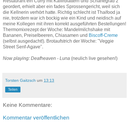
Restaurant ein Curry mit Kaffirblättern und Schärfegrad 2
geordert, erhielt aber ein fades Sprossengericht, weil sich
die Kellnerin verhört hatte. Richtig schlecht ist Thaifood ja
nie, trotzdem war ich bockig wie ein Kind und neidisch auf
meine Kollegen mit ihren korrekt ausgeführten Bestellungen!
Thermomixrezept der Woche: Mandelmilchshake mit
Bananen, Preiselbeeren, Chiasamen und
Biscoff-Creme
(selbst ausgedacht!). Brotaufstrich der Woche: "Veggie
Street Senf-Agave".
Now playing: Deafheaven - Luna
(neulich live gesehen!)
Torsten Gaitzsch
um
13:13
Teilen
Keine Kommentare:
Kommentar veröffentlichen