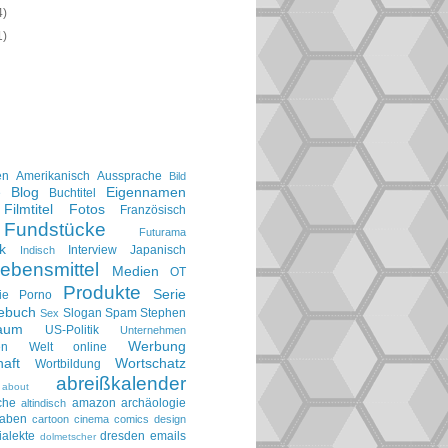
4)
1)
en
Amerikanisch
Aussprache
Bild
Blog
Eigennamen
e
Buchtitel
Filmtitel
Fotos
Französisch
Fundstücke
Futurama
k
Interview
Japanisch
Indisch
ebensmittel
Medien
OT
Produkte
Serie
ie
Porno
gebuch
Slogan
Spam
Stephen
Sex
aum
US-Politik
Unternehmen
Werbung
en
Welt online
aft
Wortschatz
Wortbildung
abreißkalender
about
che
amazon
archäologie
altindisch
taben
cartoon
cinema
comics
design
ialekte
dresden
emails
dolmetscher