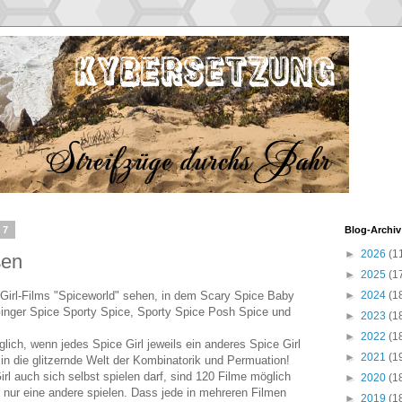
17
Blog-Archiv
►
2026
(1
ßen
►
2025
(1
Girl-Films "Spiceworld" sehen, in dem Scary Spice Baby
►
2024
(1
inger Spice Sporty Spice, Sporty Spice Posh Spice und
►
2023
(1
►
2022
(1
ich, wenn jedes Spice Girl jeweils ein anderes Spice Girl
►
2021
(1
in die glitzernde Welt der Kombinatorik und Permuation!
irl auch sich selbst spielen darf, sind 120 Filme möglich
►
2020
(1
er nur eine andere spielen. Dass jede in mehreren Filmen
►
2019
(1