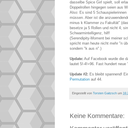
dasselbe Spice Girl spielt, soll er
Doppelrollen hingegen seien aus 
Also: Es sind 5 Schauspielerinnen (
müssen. Aber ist die anzuwendende
minus k Klammer zu Fakultät" (das 
besetze ja 5 Rollen und nicht 4; s
Schwarmintelligenz, hilf!
(Serendipity-Moment bei meiner s
spricht man heute nicht mehr "n übe
sondern "k aus n".)
Update:
Auf Facebook wurde die da
lautet 5!-4!=96. Fast hundert neue "
Update #2:
Es bleibt spannend! Ei
Permutation
auf 44.
Eingestellt von
Torsten Gaitzsch
um
16:
Keine Kommentare: