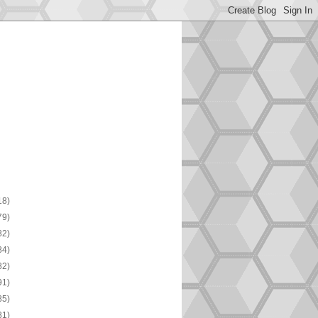
18)
79)
82)
84)
82)
91)
85)
81)