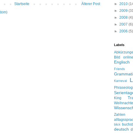
►
2010
(1
Startseite
Älterer Post
►
2009
(3
Atom)
►
2008
(4)
►
2007
(6)
►
2006
(5)
Labels
Abkürzung
Bild onlin
Englisch
Friends
Grammati
L
Karneval
Phraseolog
Serienta
Tr
King
Weihnacht
Wissensch
Zahlen
alltagsspra
buchs
blick
deutsch
d