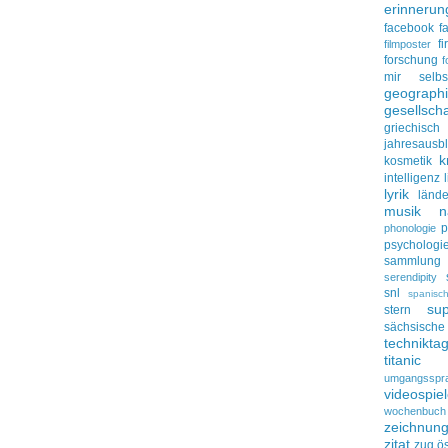
erinnerun
facebook
f
f
filmposter
forschung
f
mir selbs
geograph
gesellscha
griechisch
jahresausbl
k
kosmetik
intelligenz
lyrik
lände
musik
n
p
phonologie
psychologi
sammlung
serendipity
snl
spanisc
su
stern
sächsisc
technikta
titanic
umgangsspr
videospie
wochenbuch
zeichnun
zitat
zug
ös