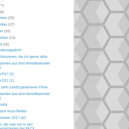
77)
84)
mber
(20)
mber
(17)
ber
(16)
ember
(13)
st
(16)
nationsgedicht
Filmszenen, die ich gerne sähe
perlen aus dem Abreißkalender
)
e'O17 (2)
e'O17 (1)
 zehn zuletzt gesehenen Filme
perlen aus dem Abreißkalender
)
balla
pice muss fließen
ommer 2017 (IV)
, die man nur in den
esanzeigen der FAZ fi...