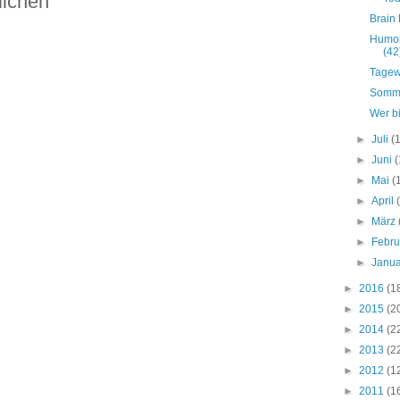
lichen
Brain
Humor
(42
Tagew
Somme
Wer bi
►
Juli
(
►
Juni
(
►
Mai
(
►
April
►
März
►
Febr
►
Janu
►
2016
(1
►
2015
(2
►
2014
(2
►
2013
(2
►
2012
(1
►
2011
(1