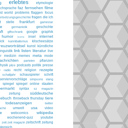
erlebtes
g
etymologie
faz
fernsehen
filme
achsprache
irst world problems
flaggen
focus
fragen die ich
ortsetzungsgeschichte
frankfurt
t stelle
gamestar
ie
geschichte
germanistik
ft
google
graphik
giftschrank
humor
internet
insel
icons
ick
klischeesätze
kannibalismus
reuzworträtsel
kunst
künstliche
link
listen
literatur
linguistik
live
meta
r
medizin
memes
mode
achrichten
pflanzen
parteien
hysik
podcasts
politik
presse
pilze
rezepte
e
recht
religion
radio
schauspieler
schrift
schaltjahr
serviervorschläge
simpsons
slang
spiegel
spiegel online
staaten
h
permarkt
syntax
sz magazin
süddeutsche
he zeitung
gebuch
tiere
throwback thursday
todesanzeigen
twitter
usa
umwelt
video
ache
le
wikipedia
webcomics
wochenend-quiz
youtube
g
zeitschrift
zeitung
zeit
zeit magazin
terreich