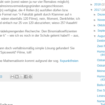
laubt sein (sonst wären ja nur vier Remakes möglich).
►
2018
(1
Wahnsinnsvermeidungsgründen ausgeschlossen.
▼
2017
(1
n) verfügbar, die 4 Rollen (k) ausfüllen dürfen bzw.
 Formel nun "n Fakultät geteilt durch Klammer auf n
►
Deze
wären ebenfalls 120 Filme), nein, Moment, Denkfehler, ich
►
Nove
ind einfach nur 25 von 120 abzuziehen; wieso 25? Aaaahh!
►
Okto
►
Sept
chädelsprengenden Recherche: Den Binomialkoeffizienten
r k" – wie ich es noch in der Schule gelernt habe!!! – aus,
▼
Augu
Dekli
Zwei 
nn doch verhältnismäßig simple Lösung gefunden! Sie
Humor
Spiceworld"-Filme, toll!
(44
Ostral
ne Mathematikerin kommt aufgrund der sog.
fixpunktfreien
Ostral
Meine
Humor
23
(43
Balla-
Das S
Leses
Namen
Tod