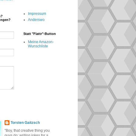
Impressum
n?
Anderswo
ungen?
Statt "Flattr"-Button
Meine Amazon-
Wunschliste
Torsten Gaitzsch
"Boy, that creative thing you
guys do: writing jokes for a