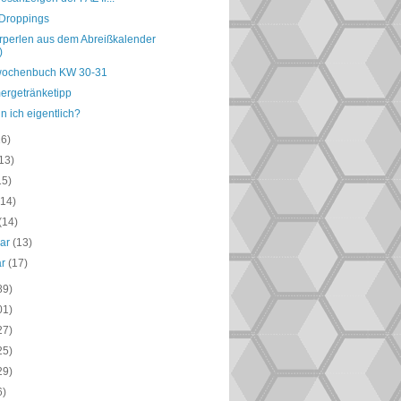
 Droppings
perlen aus dem Abreißkalender
)
ochenbuch KW 30-31
rgetränketipp
n ich eigentlich?
16)
13)
15)
(14)
(14)
uar
(13)
ar
(17)
89)
01)
27)
25)
29)
6)