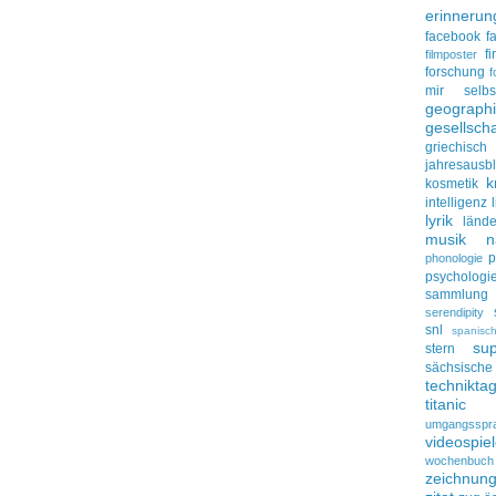
erinnerun
facebook
f
f
filmposter
forschung
f
mir selbs
geograph
gesellscha
griechisch
jahresausbl
k
kosmetik
intelligenz
lyrik
lände
musik
n
p
phonologie
psychologi
sammlung
serendipity
snl
spanisc
su
stern
sächsisc
technikta
titanic
umgangsspr
videospie
wochenbuch
zeichnun