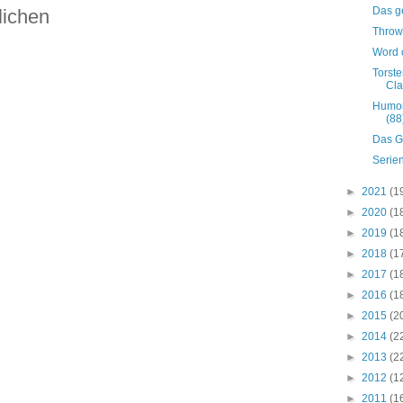
Das g
lichen
Throw
Word 
Torst
Cla
Humor
(88
Das G
Serie
►
2021
(1
►
2020
(1
►
2019
(1
►
2018
(1
►
2017
(1
►
2016
(1
►
2015
(2
►
2014
(2
►
2013
(2
►
2012
(1
►
2011
(1