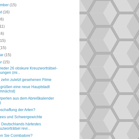
ember
(15)
st
(16)
16)
11)
16)
(15)
(15)
uar
(15)
ar
(15)
ieder 26 obskure Kreuzworträtsel-
ungen (mi...
 zehn zuletzt gesehenen Filme
egrüßen eine neue Hauptstadt
mnächst)
perlen aus dem Abreißkalender
)
bschaffung der Arten?
hees und Schwergewichte
: Deutschlands härtestes
uzworträtsel revi...
n Sie Coimbatore?