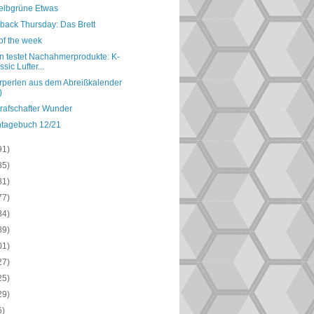
elbgrüne Etwas
back Thursday: Das Brett
of the week
en testet Nachahmerprodukte: K-
ssic Lufter...
perlen aus dem Abreißkalender
)
rafschafter Wunder
ntagebuch 12/21
91)
85)
81)
77)
84)
89)
01)
27)
25)
29)
6)