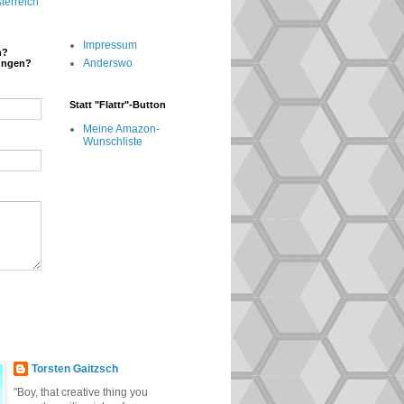
terreich
Impressum
n?
Anderswo
ungen?
Statt "Flattr"-Button
Meine Amazon-
Wunschliste
Torsten Gaitzsch
"Boy, that creative thing you