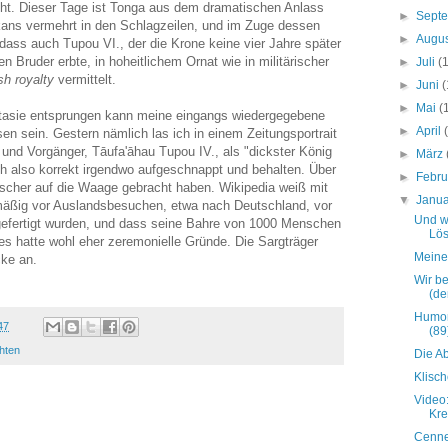
cht. Dieser Tage ist Tonga aus dem dramatischen Anlass
►
Sept
kans vermehrt in den Schlagzeilen, und im Zuge dessen
►
Augu
ass auch Tupou VI., der die Krone keine vier Jahre später
 Bruder erbte, in hoheitlichem Ornat wie in militärischer
►
Juli
(
ish royalty
vermittelt.
►
Juni
(
►
Mai
(
ntasie entsprungen kann meine eingangs wiedergegebene
►
April
en sein. Gestern nämlich las ich in einem Zeitungsportrait
und Vorgänger, Tāufa'āhau Tupou IV., als "dickster König
►
März
ch also korrekt irgendwo aufgeschnappt und behalten. Über
►
Febr
rrscher auf die Waage gebracht haben. Wikipedia weiß mit
▼
Janu
mäßig vor Auslandsbesuchen, etwa nach Deutschland, vor
Und w
ngefertigt wurden, und dass seine Bahre von 1000 Menschen
Lös
es hatte wohl eher zeremonielle Gründe. Die Sargträger
Meine
cke an.
Wir b
(de
Humor
47
(89
hten
Die A
Klisc
Video
Kre
Cenne