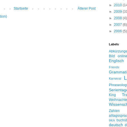
►
2010
(1
Startseite
Älterer Post
►
2009
(3
Atom)
►
2008
(4)
►
2007
(6)
►
2006
(5)
Labels
Abkürzung
Bild onlin
Englisch
Friends
Grammati
L
Karneval
Phraseolog
Serienta
Tr
King
Weihnacht
Wissensch
Zahlen
alltagsspra
buchs
blick
deutsch
d