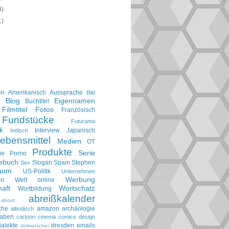
4)
1)
en
Amerikanisch
Aussprache
Bild
Blog
Eigennamen
e
Buchtitel
Filmtitel
Fotos
Französisch
Fundstücke
Futurama
k
Interview
Japanisch
Indisch
ebensmittel
Medien
OT
Produkte
Serie
ie
Porno
gebuch
Slogan
Spam
Stephen
Sex
aum
US-Politik
Unternehmen
Werbung
en
Welt online
aft
Wortschatz
Wortbildung
abreißkalender
about
che
amazon
archäologie
altindisch
taben
cartoon
cinema
comics
design
ialekte
dresden
emails
dolmetscher