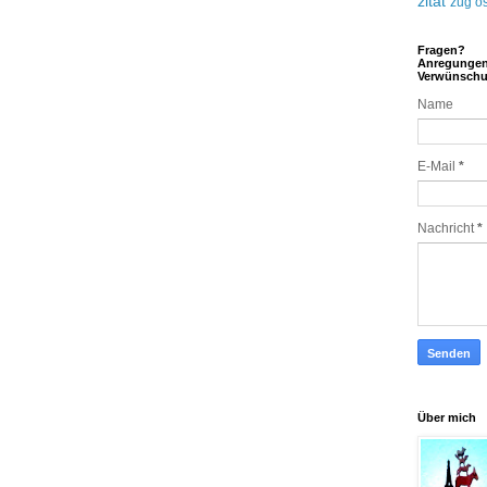
zitat
zug
ös
Fragen?
Anregunge
Verwünsch
Name
E-Mail
*
Nachricht
*
Über mich