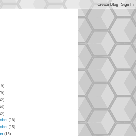
19)
79)
82)
84)
82)
mber
(18)
mber
(15)
ber
(15)