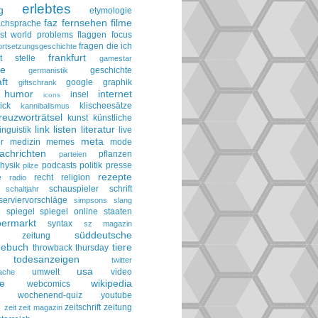
erlebtes
g
etymologie
faz
fernsehen
filme
achsprache
irst world problems
flaggen
focus
fragen die ich
ortsetzungsgeschichte
frankfurt
t stelle
gamestar
ie
geschichte
germanistik
ft
google
graphik
giftschrank
humor
internet
insel
icons
ick
klischeesätze
kannibalismus
reuzworträtsel
kunst
künstliche
link
listen
literatur
linguistik
live
meta
r
medizin
memes
mode
achrichten
pflanzen
parteien
hysik
podcasts
politik
presse
pilze
rezepte
e
recht
religion
radio
schauspieler
schrift
schaltjahr
serviervorschläge
simpsons
slang
spiegel
spiegel online
staaten
h
permarkt
syntax
sz magazin
süddeutsche
he zeitung
gebuch
tiere
throwback thursday
todesanzeigen
twitter
usa
umwelt
video
ache
le
wikipedia
webcomics
wochenend-quiz
youtube
g
zeitschrift
zeitung
zeit
zeit magazin