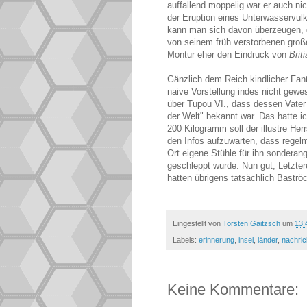
auffallend moppelig war er auch ni
der Eruption eines Unterwasservul
kann man sich davon überzeugen, d
von seinem früh verstorbenen großen
Montur eher den Eindruck von
Brit
Gänzlich dem Reich kindlicher Fa
naive Vorstellung indes nicht gewes
über Tupou VI., dass dessen Vater 
der Welt" bekannt war. Das hatte i
200 Kilogramm soll der illustre He
den Infos aufzuwarten, dass regel
Ort eigene Stühle für ihn sondera
geschleppt wurde. Nun gut, Letzter
hatten übrigens tatsächlich Baströ
Eingestellt von
Torsten Gaitzsch
um
13:
Labels:
erinnerung
,
insel
,
länder
,
nachric
Keine Kommentare: