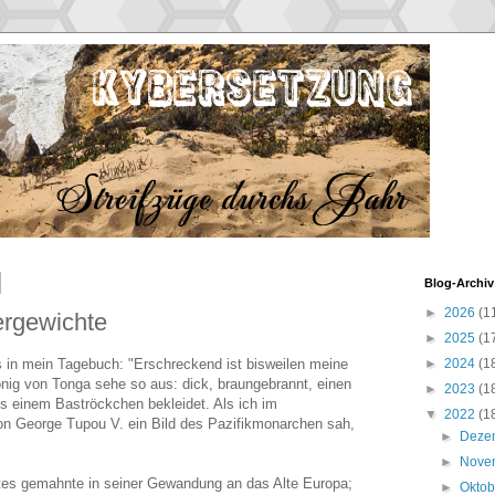
Blog-Archiv
►
2026
(1
ergewichte
►
2025
(1
s in mein Tagebuch: "Erschreckend ist bisweilen meine
►
2024
(1
önig von Tonga sehe so aus: dick, braungebrannt, einen
►
2023
(1
ls einem Baströckchen bekleidet. Als ich im
▼
2022
(1
 George Tupou V. ein Bild des Pazifikmonarchen sah,
►
Deze
►
Nove
tes gemahnte in seiner Gewandung an das Alte Europa;
►
Okto