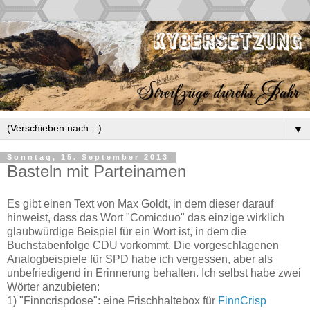
▼
Sonntag, 15. September 2013
Basteln mit Parteinamen
Es gibt einen Text von Max Goldt, in dem dieser darauf
hinweist, dass das Wort
"Comicduo"
das einzige wirklich
glaubwürdige Beispiel für ein Wort ist, in dem die
Buchstabenfolge
CDU
vorkommt. Die vorgeschlagenen
Analogbeispiele für
SPD
habe ich vergessen, aber als
unbefriedigend in Erinnerung behalten.
Ich selbst habe zwei
Wörter anzubieten:
1)
"Finncrispdose"
: eine Frischhaltebox für
FinnCrisp