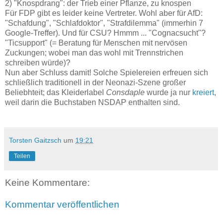
2)
"Knospdrang"
: der Trieb einer Pflanze, zu knospen
Für
FDP
gibt es leider keine Vertreter. Wohl aber für
AfD
:
"Schafdung", "Schlafdoktor", "Strafdilemma" (immerhin 7
Google-Treffer). Und für
CSU
? Hmmm ... "Cognacsucht"?
"Ticsupport" (= Beratung für Menschen mit nervösen
Zuckungen; wobei man das wohl mit Trennstrichen
schreiben würde)?
Nun aber Schluss damit! Solche Spielereien erfreuen sich
schließlich traditionell in der Neonazi-Szene großer
Beliebhteit; das Kleiderlabel
Consdaple
wurde ja nur
kreiert
,
weil darin die Buchstaben NSDAP enthalten sind.
Torsten Gaitzsch
um
19:21
Teilen
Keine Kommentare:
Kommentar veröffentlichen