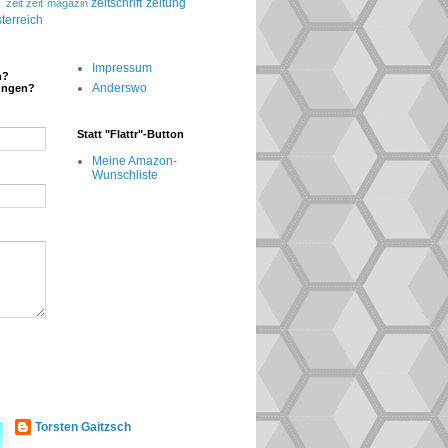
g
zeitschrift
zeitung
zeit
zeit magazin
terreich
Impressum
n?
Anderswo
ungen?
Statt "Flattr"-Button
Meine Amazon-
Wunschliste
Torsten Gaitzsch