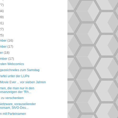
77)
84)
89)
01)
27)
25)
mber
(16)
mber
(17)
ber
(18)
ember
(17)
esten Webcomics
tgezeichnetes zum Samstag
artei unter der LUPe
Movie Ever ... vor sieben Jahren
men, die man nur in den
esanzeigen der "Rh...
t zu verschenken
 Netzware, vorauseilender
orsam, StVO-Deu...
ln mit Parteinamen