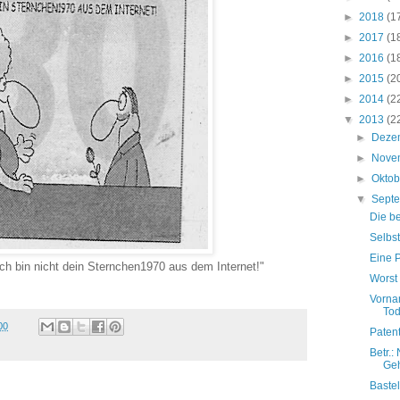
►
2018
(1
►
2017
(1
►
2016
(1
►
2015
(2
►
2014
(2
▼
2013
(2
►
Deze
►
Nove
►
Okto
▼
Sept
Die b
Selbs
Eine P
r ich bin nicht dein Sternchen1970 aus dem Internet!"
Worst 
Vorna
Tod
00
Paten
Betr.:
Geh
Baste