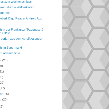
nes zum Wochenschluss
ken, die die Welt erklären
agerfeld
otiert: Digg Reader Android App
h
h in der Frankfurter "Pappnase &
"-Filiale
perlen aus dem Abreißkalender
ch im Supermarkt
h of weird links
st
(23)
19)
21)
20)
(22)
(17)
uar
(15)
ar
(20)
29)