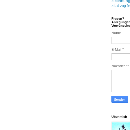
zeichnun
zitat
zug
ös
Fragen?
Anregunge
Verwünsch
Name
E-Mail
*
Nachricht
*
Über mich