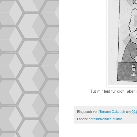
"Tut mir leid für dich, abe
Eingestellt von
Torsten Gaitzsch
um
09:
Labels:
abreißkalender
,
humor