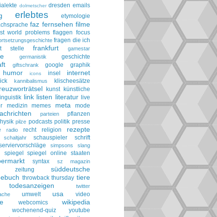
ialekte
dresden
emails
dolmetscher
erlebtes
g
etymologie
faz
fernsehen
filme
achsprache
irst world problems
flaggen
focus
fragen die ich
ortsetzungsgeschichte
frankfurt
t stelle
gamestar
ie
geschichte
germanistik
ft
google
graphik
giftschrank
humor
internet
insel
icons
ick
klischeesätze
kannibalismus
reuzworträtsel
kunst
künstliche
link
listen
literatur
linguistik
live
meta
r
medizin
memes
mode
achrichten
pflanzen
parteien
hysik
podcasts
politik
presse
pilze
rezepte
e
recht
religion
radio
schauspieler
schrift
schaltjahr
serviervorschläge
simpsons
slang
spiegel
spiegel online
staaten
h
permarkt
syntax
sz magazin
süddeutsche
he zeitung
gebuch
tiere
throwback thursday
todesanzeigen
twitter
usa
umwelt
video
ache
le
wikipedia
webcomics
wochenend-quiz
youtube