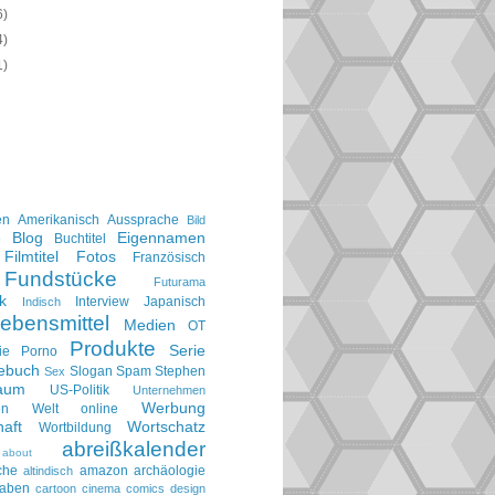
6)
4)
1)
en
Amerikanisch
Aussprache
Bild
Blog
Eigennamen
e
Buchtitel
Filmtitel
Fotos
Französisch
Fundstücke
Futurama
k
Interview
Japanisch
Indisch
ebensmittel
Medien
OT
Produkte
Serie
ie
Porno
gebuch
Slogan
Spam
Stephen
Sex
aum
US-Politik
Unternehmen
Werbung
en
Welt online
aft
Wortschatz
Wortbildung
abreißkalender
about
che
amazon
archäologie
altindisch
taben
cartoon
cinema
comics
design