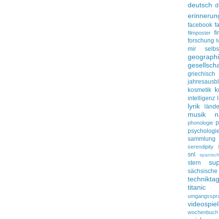
deutsch
d
erinnerun
facebook
f
f
filmposter
forschung
f
mir selbs
geograph
gesellscha
griechisch
jahresausbl
k
kosmetik
intelligenz
lyrik
lände
musik
n
p
phonologie
psychologi
sammlung
serendipity
snl
spanisc
su
stern
sächsisc
technikta
titanic
umgangsspr
videospie
wochenbuch