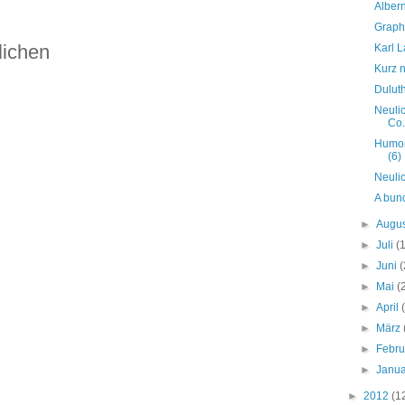
Alber
Graphi
lichen
Karl L
Kurz n
Dulut
Neulic
Co.
Humor
(6)
Neuli
A bunc
►
Augu
►
Juli
(
►
Juni
(
►
Mai
(
►
April
►
März
►
Febr
►
Janu
►
2012
(1