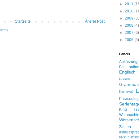
►
2011
(1
►
2010
(1
►
2009
(3
Startseite
Älterer Post
►
2008
(4)
Atom)
►
2007
(6)
►
2006
(5)
Labels
Abkürzung
Bild onlin
Englisch
Friends
Grammati
L
Karneval
Phraseolog
Serienta
Tr
King
Weihnacht
Wissensch
Zahlen
alltagsspra
buchs
blick