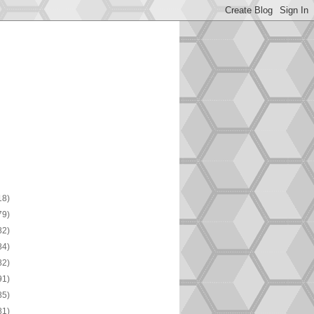
18)
79)
82)
84)
82)
91)
85)
81)