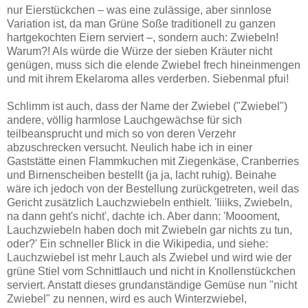
nur Eierstückchen – was eine zulässige, aber sinnlose
Variation ist, da man Grüne Soße traditionell zu ganzen
hartgekochten Eiern serviert –, sondern auch: Zwiebeln!
Warum?! Als würde die Würze der sieben Kräuter nicht
genügen, muss sich die elende Zwiebel frech hineinmengen
und mit ihrem Ekelaroma alles verderben. Siebenmal pfui!
Schlimm ist auch, dass der Name der Zwiebel ("Zwiebel")
andere, völlig harmlose Lauchgewächse für sich
teilbeansprucht und mich so von deren Verzehr
abzuschrecken versucht. Neulich habe ich in einer
Gaststätte einen Flammkuchen mit Ziegenkäse, Cranberries
und Birnenscheiben bestellt (ja ja, lacht ruhig). Beinahe
wäre ich jedoch von der Bestellung zurückgetreten, weil das
Gericht zusätzlich Lauchzwiebeln enthielt. 'Iiiiks, Zwiebeln,
na dann geht's nicht', dachte ich. Aber dann: 'Moooment,
Lauchzwiebeln haben doch mit Zwiebeln gar nichts zu tun,
oder?' Ein schneller Blick in die Wikipedia, und siehe:
Lauchzwiebel ist mehr Lauch als Zwiebel und wird wie der
grüne Stiel vom Schnittlauch und nicht in Knollenstückchen
serviert. Anstatt dieses grundanständige Gemüse nun "nicht
Zwiebel" zu nennen, wird es auch Winterzwiebel,