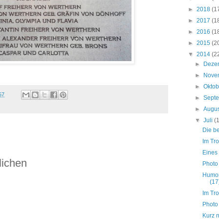
►
2018
(1
►
2017
(1
►
2016
(1
►
2015
(2
▼
2014
(2
►
Deze
►
Nove
►
Okto
57
►
Sept
►
Augu
▼
Juli
(
Die b
Im Tro
Eines
lichen
Photo
Humor
(17
Im Tro
Photo
Kurz n