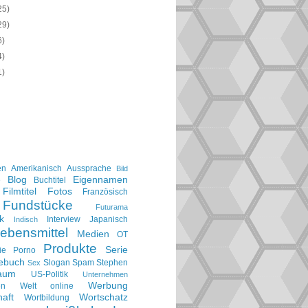
25)
29)
6)
4)
1)
en
Amerikanisch
Aussprache
Bild
Blog
Eigennamen
e
Buchtitel
Filmtitel
Fotos
Französisch
Fundstücke
Futurama
k
Interview
Japanisch
Indisch
ebensmittel
Medien
OT
Produkte
Serie
ie
Porno
gebuch
Slogan
Spam
Stephen
Sex
aum
US-Politik
Unternehmen
Werbung
en
Welt online
aft
Wortschatz
Wortbildung