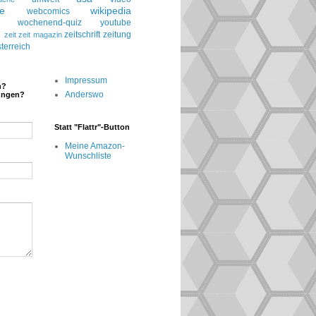
le
wikipedia
webcomics
wochenend-quiz
youtube
g
zeitschrift
zeitung
zeit
zeit magazin
terreich
Impressum
n?
Anderswo
ungen?
Statt "Flattr"-Button
Meine Amazon-
Wunschliste