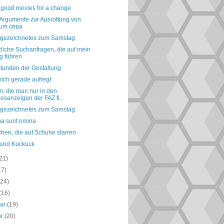
good movies for a change
Argumente zur Ausrottung von
ium cepa
tgezeichnetes zum Samstag
liche Suchanfragen, die auf mein
g führen
stunden der Gestaltung
ich gerade aufregt
, die man nur in den
esanzeigen der FAZ fi...
tgezeichnetes zum Samstag
a sunt omina
hen, die auf Schuhe starren
und Kuckuck
21)
17)
(24)
(16)
uar
(19)
ar
(20)