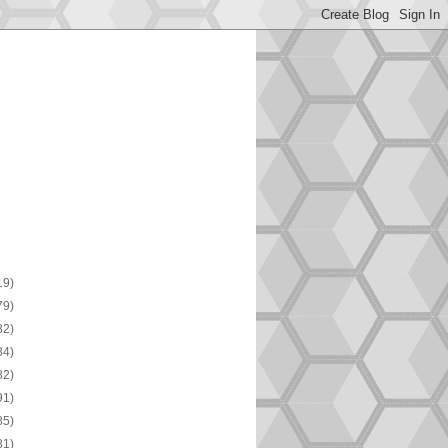
19)
79)
82)
84)
82)
91)
85)
81)