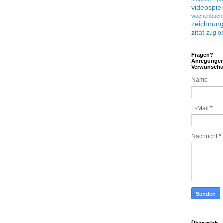
videospie
wochenbuch
zeichnun
zitat
zug
ös
Fragen?
Anregunge
Verwünsch
Name
E-Mail
*
Nachricht
*