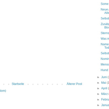
Some 
Neue 
All
Selbs
Zusätz
Blo
Stern
Was m
Namen
Tod
Selbs
Nomin
Mensc
Hund 
►
Juni
(
►
Mai
(
Startseite
Älterer Post
►
April
Atom)
►
März
►
Febr
►
Janu