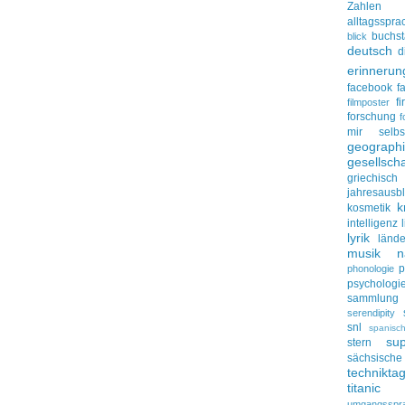
Zahlen
alltagsspra
buchs
blick
deutsch
d
erinnerun
facebook
f
f
filmposter
forschung
f
mir selbs
geograph
gesellscha
griechisch
jahresausbl
k
kosmetik
intelligenz
lyrik
lände
musik
n
p
phonologie
psychologi
sammlung
serendipity
snl
spanisc
su
stern
sächsisc
technikta
titanic
umgangsspr