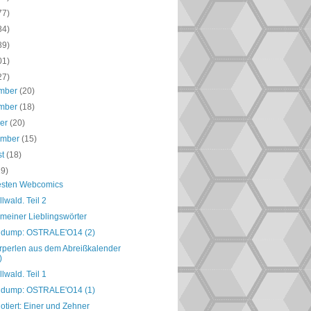
77)
84)
89)
01)
27)
mber
(20)
mber
(18)
ber
(20)
ember
(15)
st
(18)
19)
esten Webcomics
llwald. Teil 2
 meiner Lieblingswörter
 dump: OSTRALE'O14 (2)
perlen aus dem Abreißkalender
)
llwald. Teil 1
 dump: OSTRALE'O14 (1)
otiert: Einer und Zehner