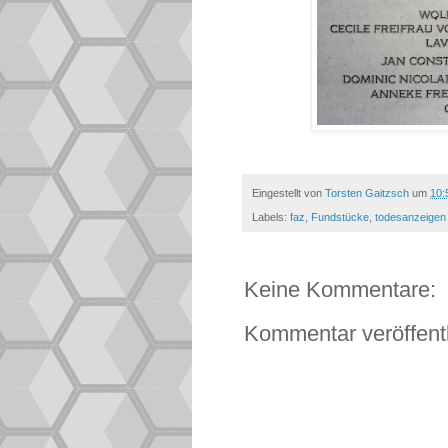
Eingestellt von
Torsten Gaitzsch
um
10:
Labels:
faz
,
Fundstücke
,
todesanzeigen
Keine Kommentare:
Kommentar veröffent