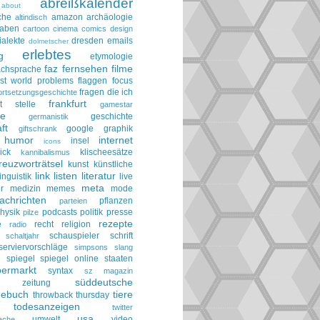
abreißkalender
about
che
amazon
archäologie
altindisch
taben
cartoon
cinema
comics
design
ialekte
dresden
emails
dolmetscher
erlebtes
g
etymologie
faz
fernsehen
filme
achsprache
irst world problems
flaggen
focus
fragen die ich
ortsetzungsgeschichte
frankfurt
t stelle
gamestar
ie
geschichte
germanistik
ft
google
graphik
giftschrank
humor
internet
insel
icons
ick
klischeesätze
kannibalismus
reuzworträtsel
kunst
künstliche
link
listen
literatur
linguistik
live
meta
r
medizin
memes
mode
achrichten
pflanzen
parteien
hysik
podcasts
politik
presse
pilze
rezepte
e
recht
religion
radio
schauspieler
schrift
schaltjahr
serviervorschläge
simpsons
slang
spiegel
spiegel online
staaten
h
permarkt
syntax
sz magazin
süddeutsche
he zeitung
gebuch
tiere
throwback thursday
todesanzeigen
twitter
usa
umwelt
video
ache