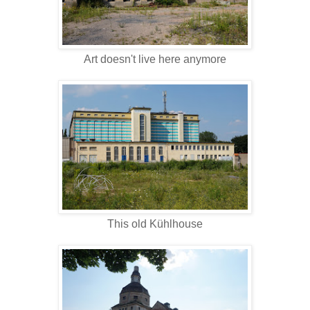
Art doesn't live here anymore
This old Kühlhouse