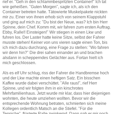
rief er. "Geh in den schlammbespritzten Container!" Ich tat
wie geheißen. "Guten Morgen", sagte ich, als ich den
Container betreten hatte. Tätowierte Muskelpakete nickten
mir zu. Einer von ihnen erhob sich von seinem Klappstuhl
und ging auf mich zu: "Du bist der Neue, was? Ich bin Herr
Spinne, dein Chef. Komm mit, wir fahren zum ersten Auftrag.
Ebby, Ralle!! Einsteigen!" Wir stiegen in einen Lkw und
fuhren los. Der Laster hatte keine Sitze, selbst der Fahrer
musste stehen! Keiner von uns vieren sagte einen Ton, bis
ich mich dazu durchrang, eine Frage zu stellen: "Wo fahren
wir denn hin?" Die drei sahen einander an und brachen
alsdann in schepperndes Gelächter aus. Fortan hielt ich
mich geschlossen.
Als es elf Uhr schlug, riss der Fahrer die Handbremse hoch
und der Lkw machte einen heftigen Satz. Ein bisschen
Kaffee wurde dabei verschüttet. "Alle raus!", rief Herr
Spinne, und wir folgten ihm in ein kirschrotes
Mehrfamilienhaus. Jetzt wurde mir klar, dass hier diejenigen
wohnten, die heute umziehen wollten. Bevor wir die
entsprechende Wohnung betraten, schmierten sich meine
Kollegen ordentlich Matsch an die Stiefel. "Für die
Teppiche", flüsterte Ralle zwinkernd. Dann gab er mir noch