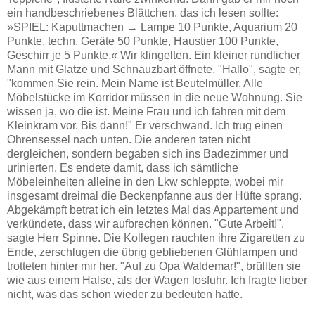
ein handbeschriebenes Blättchen, das ich lesen sollte:
»SPIEL: Kaputtmachen → Lampe 10 Punkte, Aquarium 20
Punkte, techn. Geräte 50 Punkte, Haustier 100 Punkte,
Geschirr je 5 Punkte.« Wir klingelten. Ein kleiner rundlicher
Mann mit Glatze und Schnauzbart öffnete. "Hallo", sagte er,
"kommen Sie rein. Mein Name ist Beutelmüller. Alle
Möbelstücke im Korridor müssen in die neue Wohnung. Sie
wissen ja, wo die ist. Meine Frau und ich fahren mit dem
Kleinkram vor. Bis dann!" Er verschwand. Ich trug einen
Ohrensessel nach unten. Die anderen taten nicht
dergleichen, sondern begaben sich ins Badezimmer und
urinierten. Es endete damit, dass ich sämtliche
Möbeleinheiten alleine in den Lkw schleppte, wobei mir
insgesamt dreimal die Beckenpfanne aus der Hüfte sprang.
Abgekämpft betrat ich ein letztes Mal das Appartement und
verkündete, dass wir aufbrechen können. "Gute Arbeit!",
sagte Herr Spinne. Die Kollegen rauchten ihre Zigaretten zu
Ende, zerschlugen die übrig gebliebenen Glühlampen und
trotteten hinter mir her. "Auf zu Opa Waldemar!", brüllten sie
wie aus einem Halse, als der Wagen losfuhr. Ich fragte lieber
nicht, was das schon wieder zu bedeuten hatte.