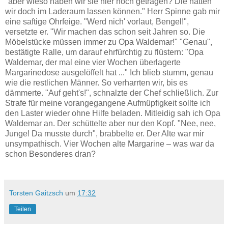
"aber wieso haben wir sie hier hoch getragen? Die hätten
wir doch im Laderaum lassen können." Herr Spinne gab mir
eine saftige Ohrfeige. "Werd nich' vorlaut, Bengel!",
versetzte er. "Wir machen das schon seit Jahren so. Die
Möbelstücke müssen immer zu Opa Waldemar!" "Genau",
bestätigte Ralle, um darauf ehrfürchtig zu flüstern: "Opa
Waldemar, der mal eine vier Wochen überlagerte
Margarinedose ausgelöffelt hat ..." Ich blieb stumm, genau
wie die restlichen Männer. So verharrten wir, bis es
dämmerte. "Auf geht's!", schnalzte der Chef schließlich. Zur
Strafe für meine vorangegangene Aufmüpfigkeit sollte ich
den Laster wieder ohne Hilfe beladen. Mitleidig sah ich Opa
Waldemar an. Der schüttelte aber nur den Kopf. "Nee, nee,
Junge! Da musste durch", brabbelte er. Der Alte war mir
unsympathisch. Vier Wochen alte Margarine – was war da
schon Besonderes dran?
Torsten Gaitzsch
um
17:32
Teilen