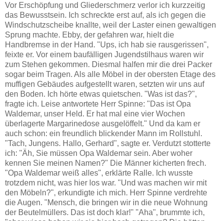
Vor Erschöpfung und Gliederschmerz verlor ich kurzzeitig
das Bewusstsein. Ich schreckte erst auf, als ich gegen die
Windschutzscheibe knallte, weil der Laster einen gewaltigen
Sprung machte. Ebby, der gefahren war, hielt die
Handbremse in der Hand. "Ups, ich hab sie rausgerissen",
feixte er. Vor einem baufälligen Jugendstilhaus waren wir
zum Stehen gekommen. Diesmal halfen mir die drei Packer
sogar beim Tragen. Als alle Möbel in der obersten Etage des
muffigen Gebäudes aufgestellt waren, setzten wir uns auf
den Boden. Ich hörte etwas quietschen. "Was ist das?",
fragte ich. Leise antwortete Herr Spinne: "Das ist Opa
Waldemar, unser Held. Er hat mal eine vier Wochen
überlagerte Margarinedose ausgelöffelt." Und da kam er
auch schon: ein freundlich blickender Mann im Rollstuhl.
"Tach, Jungens. Hallo, Gerhard", sagte er. Verdutzt stotterte
ich: "Äh, Sie müssen Opa Waldemar sein. Aber woher
kennen Sie meinen Namen?" Die Männer kicherten frech.
"Opa Waldemar weiß alles", erklärte Ralle. Ich wusste
trotzdem nicht, was hier los war. "Und was machen wir mit
den Möbeln?", erkundigte ich mich. Herr Spinne verdrehte
die Augen. "Mensch, die bringen wir in die neue Wohnung
der Beutelmüllers. Das ist doch klar!" "Aha", brummte ich,