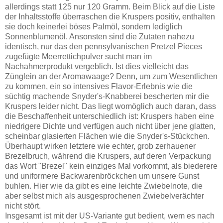
allerdings statt 125 nur 120 Gramm. Beim Blick auf die Liste
der Inhaltsstoffe überraschen die Kruspers positiv, enthalten
sie doch keinerlei böses Palmöl, sondern lediglich
Sonnenblumenöl. Ansonsten sind die Zutaten nahezu
identisch, nur das den pennsylvanischen Pretzel Pieces
zugefügte Meerrettichpulver sucht man im
Nachahmerprodukt vergeblich. Ist dies vielleicht das
Zünglein an der Aromawaage? Denn, um zum Wesentlichen
zu kommen, ein so intensives Flavor-Erlebnis wie die
süchtig machende Snyder's-Knabberei bescherten mir die
Kruspers leider nicht. Das liegt womöglich auch daran, dass
die Beschaffenheit unterschiedlich ist: Kruspers haben eine
niedrigere Dichte und verfügen auch nicht über jene glatten,
scheinbar glasierten Flächen wie die Snyder's-Stückchen.
Überhaupt wirken letztere wie echter, grob zerhauener
Brezelbruch, während die Kruspers, auf deren Verpackung
das Wort "Brezel" kein einziges Mal vorkommt, als biederere
und uniformere Backwarenbröckchen um unsere Gunst
buhlen. Hier wie da gibt es eine leichte Zwiebelnote, die
aber selbst mich als ausgesprochenen Zwiebelverächter
nicht stört.
Insgesamt ist mit der US-Variante gut bedient, wem es nach