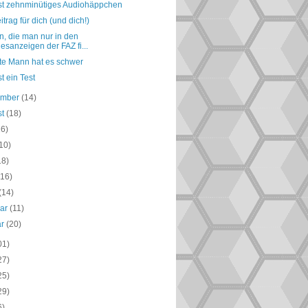
ast zehnminütiges Audiohäppchen
itrag für dich (und dich!)
, die man nur in den
esanzeigen der FAZ fi...
lte Mann hat es schwer
st ein Test
ember
(14)
st
(18)
16)
10)
18)
(16)
(14)
uar
(11)
ar
(20)
01)
27)
25)
29)
6)