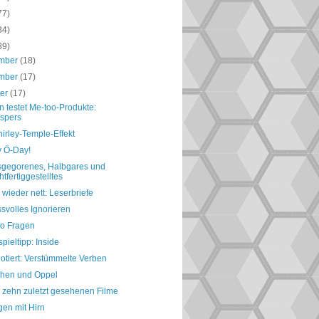
77)
84)
89)
mber
(18)
mber
(17)
ber
(17)
n testet Me-too-Produkte:
spers
irley-Temple-Effekt
 Ö-Day!
gegorenes, Halbgares und
htfertiggestelltes
wieder nett: Leserbriefe
svolles Ignorieren
so Fragen
pieltipp: Inside
otiert: Verstümmelte Verben
hen und Oppel
 zehn zuletzt gesehenen Filme
gen mit Hirn