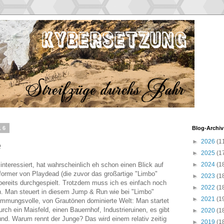
16
Blog-Archiv
►
2026
(1
e
►
2025
(1
 interessiert, hat wahrscheinlich eh schon einen Blick auf
►
2024
(1
former von Playdead (die zuvor das großartige "Limbo"
►
2023
(1
ereits durchgespielt. Trotzdem muss ich es einfach noch
►
2022
(1
n. Man steuert in diesem Jump & Run wie bei "Limbo"
►
2021
(1
timmungsvolle, von Grautönen dominierte Welt: Man startet
rch ein Maisfeld, einen Bauernhof, Industrieruinen, es gibt
►
2020
(1
. Warum rennt der Junge? Das wird einem relativ zeitig
►
2019
(1