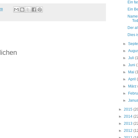
Ein f
Ein Be
28
Namen
Tod
Der a
Dies i
►
Sept
►
Augu
lichen
►
Juli
(
►
Juni
(
►
Mai
(
►
April
►
März
►
Febr
►
Janu
►
2015
(2
►
2014
(2
►
2013
(2
►
2012
(1
►
2011
(1