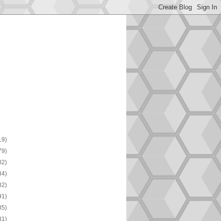
19)
79)
82)
84)
82)
91)
85)
81)