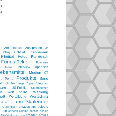
4)
1)
en
Amerikanisch
Aussprache
Bild
Blog
Eigennamen
e
Buchtitel
Filmtitel
Fotos
Französisch
Fundstücke
Futurama
k
Interview
Japanisch
Indisch
ebensmittel
Medien
OT
Produkte
Serie
ie
Porno
gebuch
Slogan
Spam
Stephen
Sex
aum
US-Politik
Unternehmen
Werbung
en
Welt online
aft
Wortschatz
Wortbildung
abreißkalender
about
che
amazon
archäologie
altindisch
taben
cartoon
cinema
comics
design
ialekte
dresden
emails
dolmetscher