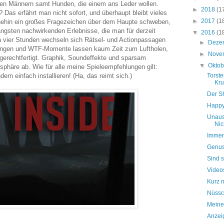
ösen Männern samt Hunden, die einem ans Leder wollen.
►
2018
(1
Das erfährt man nicht sofort, und überhaupt bleibt vieles
►
2017
(1
ehin ein großes Fragezeichen über dem Haupte schweben,
längsten nachwirkenden Erlebnisse, die man für derzeit
▼
2016
(1
a vier Stunden wechseln sich Rätsel- und Actionpassagen
►
Deze
ungen und WTF-Momente lassen kaum Zeit zum Luftholen,
►
Nove
gerechtfertigt. Graphik, Soundeffekte und sparsam
▼
Okto
phäre ab. Wie für alle meine Spieleempfehlungen gilt:
dern einfach installieren! (Ha, das reimt sich.)
Torste
Kru
Der Sh
Happy
Unaus
Nic
Immer 
Genus
Sind 
Videos
Kurz n
Nüssc
Meine
Anzei