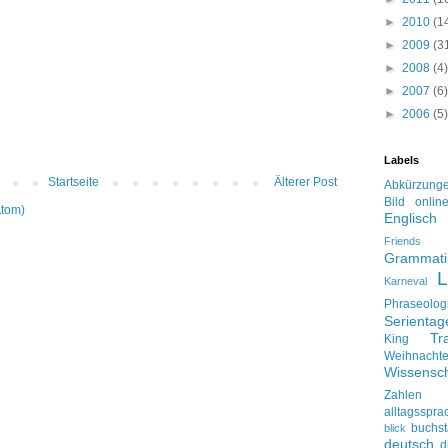
►
2010
(1
►
2009
(3
►
2008
(4)
►
2007
(6)
►
2006
(5)
Labels
Startseite
Älterer Post
Abkürzung
Bild onlin
Atom)
Englisch
Friends
Grammati
L
Karneval
Phraseolog
Serienta
Tr
King
Weihnacht
Wissensch
Zahlen
alltagsspra
buchs
blick
deutsch
d