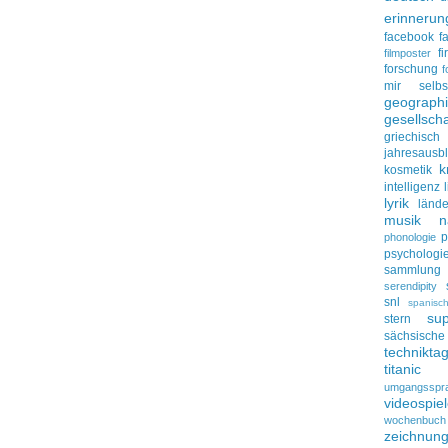
erinnerun
facebook
f
f
filmposter
forschung
f
mir selbs
geograph
gesellscha
griechisch
jahresausbl
k
kosmetik
intelligenz
lyrik
lände
musik
n
p
phonologie
psychologi
sammlung
serendipity
snl
spanisc
su
stern
sächsisc
technikta
titanic
umgangsspr
videospie
wochenbuch
zeichnun