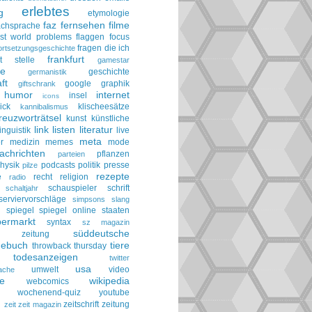
erlebtes
g
etymologie
faz
fernsehen
filme
achsprache
irst world problems
flaggen
focus
fragen die ich
ortsetzungsgeschichte
frankfurt
t stelle
gamestar
ie
geschichte
germanistik
ft
google
graphik
giftschrank
humor
internet
insel
icons
ick
klischeesätze
kannibalismus
reuzworträtsel
kunst
künstliche
link
listen
literatur
linguistik
live
meta
r
medizin
memes
mode
achrichten
pflanzen
parteien
hysik
podcasts
politik
presse
pilze
rezepte
e
recht
religion
radio
schauspieler
schrift
schaltjahr
serviervorschläge
simpsons
slang
spiegel
spiegel online
staaten
h
permarkt
syntax
sz magazin
süddeutsche
he zeitung
gebuch
tiere
throwback thursday
todesanzeigen
twitter
usa
umwelt
video
ache
le
wikipedia
webcomics
wochenend-quiz
youtube
g
zeitschrift
zeitung
zeit
zeit magazin