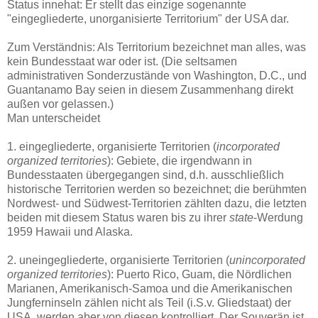
Status innehat: Er stellt das einzige sogenannte
"eingegliederte, unorganisierte Territorium" der USA dar.
Zum Verständnis: Als Territorium bezeichnet man alles, was
kein Bundesstaat war oder ist. (Die seltsamen
administrativen Sonderzustände von Washington, D.C., und
Guantanamo Bay seien in diesem Zusammenhang direkt
außen vor gelassen.)
Man unterscheidet
1. eingegliederte, organisierte Territorien (
incorporated
organized territories
): Gebiete, die irgendwann in
Bundesstaaten übergegangen sind, d.h. ausschließlich
historische Territorien werden so bezeichnet; die berühmten
Nordwest- und Südwest-Territorien zählten dazu, die letzten
beiden mit diesem Status waren bis zu ihrer
state
-Werdung
1959 Hawaii und Alaska.
2. uneingegliederte, organisierte Territorien (
u
nincorporated
organized territories
): Puerto Rico, Guam, die Nördlichen
Marianen, Amerikanisch-Samoa und die Amerikanischen
Jungferninseln zählen nicht als Teil (i.S.v. Gliedstaat) der
USA, werden aber von diesen kontrolliert. Der Souverän ist