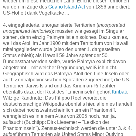
wieder um diese Fleckchen Land. Etliche dieser Territorien
wurden im Zuge des
Guano Island Act
von 1856 annektiert:
US-Hoheit dank Vogelkacke ...
4. eingegliederte, unorganisierte Territorien (
incorporated
unorganized territories
): müssten wie gesagt im Singular
stehen, denn einzig Palmyra ist ein solches. Dazu kam es,
weil das Atoll im Jahr 1900 mit dem Territorium von Hawaii
miteingegliedert wurde (also den unter 1. dargestellten
Status erhielt); als Hawaii 59 Jahre später der 50.
Bundesstaat werden sollte, wurde Palmyra explizit davon
abgetrennt – mit welcher Begründung, weiß ich nicht.
Geographisch wird das Palmyra-Atoll den Line-Inseln oder
auch Zentralpolynesischen Sporaden zugerechnet; die US-
Territorien Jarvis Island und das Kingman-Riff zählen
ebenfalls dazu, der Rest des "Linieninseln" gehört
Kiribati
.
Witzige Randnotiz: Das Filippo Reef verortet die
deutschsprachige Wikipedia ebenfalls hier, allein es handelt
sich dabei höchstwahrscheinlich um ein Phantomriff,
wenngleich es in einem Atlas von 2005 noch, nun ja,
auftaucht (Buchtipp: Dirk Liesemer – "Lexikon der
Phantominseln"). Zensus-technisch werden die unter 3. & 4.
aufgeführten Territorien als United States Minor Outlying