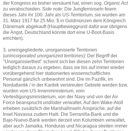
der Kongress es bisher versäumt hat, einen sog.
Organic Act
zu verabschieden.
Side note
: Die Jungferninseln feiern
dieses Jahr ihr 100. Jahr als US-Territorium, sie wurden am
31. März 1917 für 25 Mio. $ in Goldmünzen dem Königreich
Dänemark abgekauft (Hauptbeweggrund dafür war übrigens
die Angst, Deutschland könnte dort eine U-Boot-Basis
errichten).
3. uneingegliederte, unorganisierte Territorien
(
unincorporated unorganized territories
): Der Begriff der
"Unorganisiertheit" scheint sich bei diesen zehn Territorien
lediglich daraus zu ergeben, dass sie bis auf immer wieder
vorübergehend hier stationiertes wissenschaftliches
Personal gänzlich unbewohnt sind. Die im Pazifik, im
Nordatlantik / in der Karibik verstreuten Gebiete werden bzw.
wurden vom US-Innenministerium, vom
Verteidigungsministerium, von der Navy und von der Air
Force beansprucht und/oder verwaltet. Auf den Wake-Atoll
erheben zusätzlich die Marshallinseln Ansprüche, auf die
Insel Navassa zudem Haiti. Die Serranilla-Bank und die
Bajo-Nuevo-Bank werden derzeit von Kolumbien verwaltet,
aber auch Jamaika, Honduras und Nicaragua streiten immer