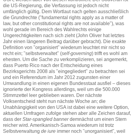
die US-Regierung, die Verfassung ist jedoch nicht
umfänglich gültig. Dem Wortlaut nach gelten ausschließlich
die Grundrechte ("fundamental rights apply as a matter of
law, but other constitutional rights are not available"), was
wohl gerade im Bereich des Wahlrechts einige
Ungerechtigkeiten nach sich zieht (John Oliver hat letztes
Jahr einen längeren Beitrag darüber gebracht). Die exakte
Definition von "organisiert" wiederum leuchtet mir nicht so
recht ein; "selbstverwaltet" (
self-governing
) trifft es wohl am
ehesten. Um die Sache zu verkomplizieren, sei angemerkt,
dass Puerto Rico nach der Entscheidung eines
Bezirksgerichts 2008 als "eingegliedert" zu betrachten sei
und ein Referendum im Jahr 2012 zugunsten einer
Umwandlung in einen eigenen Bundesstaat ausfiel – dieses
ignorierte der Kongress allerdings, weil um die 500.000
Stimmzettel leer geblieben waren. Der nächste
Volksentscheid steht nun nächste Woche an; die
Unabhängigkeit von den USA ist dabei eine weitere Option,
aktuellen Umfragen zufolge stehen aber alle Zeichen darauf,
dass der
Star-spangled banner
demnächst um einen Stern
reicher wird. Amerikanisch-Samoa wiederum ist trotz
Selbstverwaltung
de iure
immer noch "unorganisiert", weil