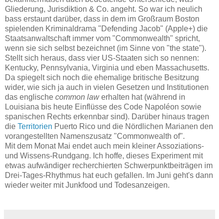
Gliederung, Jurisdiktion & Co. angeht. So war ich neulich
bass erstaunt darüber, dass in dem im Großraum Boston
spielenden Kriminaldrama "Defending Jacob" (Apple+) die
Staatsanwaltschaft immer vom "Commonwealth" spricht,
wenn sie sich selbst bezeichnet (im Sinne von "the state").
Stellt sich heraus, dass vier US-Staaten sich so nennen:
Kentucky, Pennsylvania, Virginia und eben Massachusetts.
Da spiegelt sich noch die ehemalige britische Besitzung
wider, wie sich ja auch in vielen Gesetzen und Institutionen
das englische
common law
erhalten hat (während in
Louisiana bis heute Einflüsse des Code Napoléon sowie
spanischen Rechts erkennbar sind). Darüber hinaus tragen
die
Territorien
Puerto Rico und die Nördlichen Marianen den
vorangestellten Namenszusatz "Commonwealth of".
Mit dem Monat Mai endet auch mein kleiner Assoziations-
und Wissens-Rundgang. Ich hoffe, dieses Experiment mit
etwas aufwändiger recherchierten Schwerpunktbeiträgen im
Drei-Tages-Rhythmus hat euch gefallen. Im Juni geht's dann
wieder weiter mit Junkfood und Todesanzeigen.