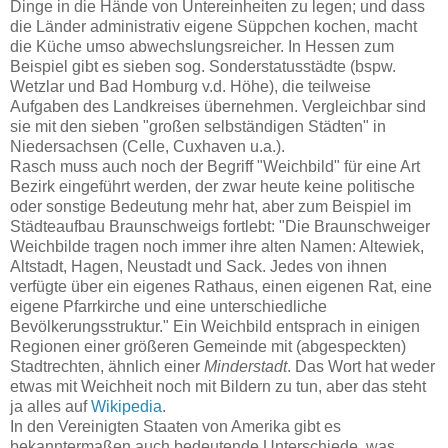
Dinge in die Hände von Untereinheiten zu legen; und dass
die Länder administrativ eigene Süppchen kochen, macht
die Küche umso abwechslungsreicher. In Hessen zum
Beispiel gibt es sieben sog. Sonderstatusstädte (bspw.
Wetzlar und Bad Homburg v.d. Höhe), die teilweise
Aufgaben des Landkreises übernehmen. Vergleichbar sind
sie mit den sieben "großen selbständigen Städten" in
Niedersachsen (Celle, Cuxhaven u.a.).
Rasch muss auch noch der Begriff "Weichbild" für eine Art
Bezirk eingeführt werden, der zwar heute keine politische
oder sonstige Bedeutung mehr hat, aber zum Beispiel im
Städteaufbau Braunschweigs fortlebt: "Die Braunschweiger
Weichbilde tragen noch immer ihre alten Namen: Altewiek,
Altstadt, Hagen, Neustadt und Sack. Jedes von ihnen
verfügte über ein eigenes Rathaus, einen eigenen Rat, eine
eigene Pfarrkirche und eine unterschiedliche
Bevölkerungsstruktur." Ein Weichbild entsprach in einigen
Regionen einer größeren Gemeinde mit (abgespeckten)
Stadtrechten, ähnlich einer
Minderstadt
. Das Wort hat weder
etwas mit Weichheit noch mit Bildern zu tun, aber das steht
ja alles auf
Wikipedia
.
In den Vereinigten Staaten von Amerika gibt es
bekanntermaßen auch bedeutende Unterschiede, was