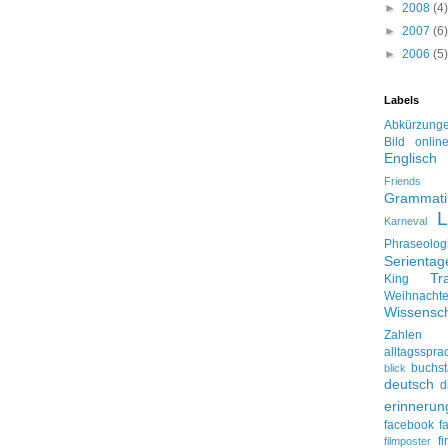
►
2008
(4)
►
2007
(6)
►
2006
(5)
Labels
Abkürzung
Bild onlin
Englisch
Friends
Grammati
L
Karneval
Phraseolog
Serienta
Tr
King
Weihnacht
Wissensch
Zahlen
alltagsspra
buchs
blick
deutsch
d
erinnerun
facebook
f
f
filmposter