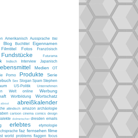
en
Amerikanisch
Aussprache
Bild
Blog
Eigennamen
e
Buchtitel
Filmtitel
Fotos
Französisch
Fundstücke
Futurama
k
Interview
Japanisch
Indisch
ebensmittel
Medien
OT
Produkte
Serie
ie
Porno
gebuch
Slogan
Spam
Stephen
Sex
aum
US-Politik
Unternehmen
Werbung
en
Welt online
aft
Wortschatz
Wortbildung
abreißkalender
about
che
amazon
archäologie
altindisch
taben
cartoon
cinema
comics
design
ialekte
dresden
emails
dolmetscher
erlebtes
g
etymologie
faz
fernsehen
filme
achsprache
irst world problems
flaggen
focus