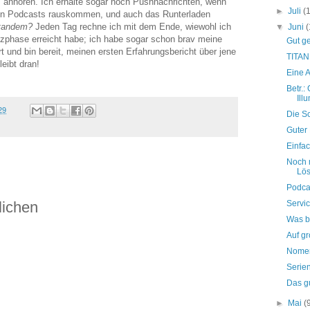
anhören. Ich erhalte sogar noch Pushnachrichten, wenn
►
Juli
(
ten Podcasts rauskommen, und auch das Runterladen
tandem?
Jeden Tag rechne ich mit dem Ende, wiewohl ich
▼
Juni
(
nzphase erreicht habe; ich habe sogar schon brav meine
Gut ge
 und bin bereit, meinen ersten Erfahrungsbericht über jene
TITAN
eibt dran!
Eine A
Betr.:
Ill
29
Die S
Guter 
Einfac
Noch 
Lö
Podca
Servi
lichen
Was b
Auf g
Nomen 
Serie
Das g
►
Mai
(