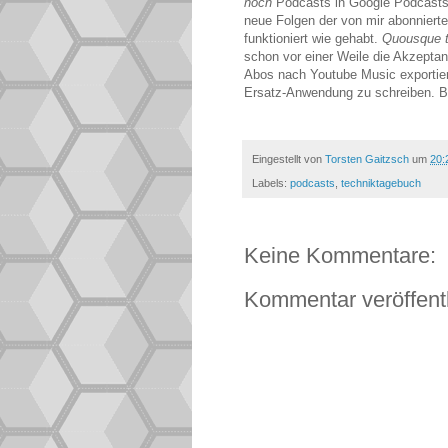
noch
Podcasts in Google Podcasts 
neue Folgen der von mir abonnier
funktioniert wie gehabt.
Quousque 
schon vor einer Weile die Akzepta
Abos nach Youtube Music exportiert
Ersatz-Anwendung zu schreiben. Bl
Eingestellt von
Torsten Gaitzsch
um
20:
Labels:
podcasts
,
techniktagebuch
Keine Kommentare:
Kommentar veröffent