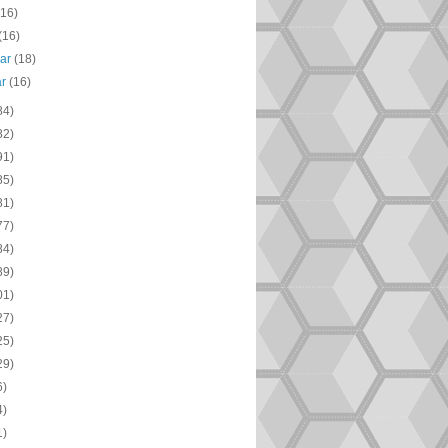
(16)
(16)
uar
(18)
ar
(16)
84)
82)
91)
85)
81)
77)
84)
89)
01)
27)
25)
29)
6)
4)
1)