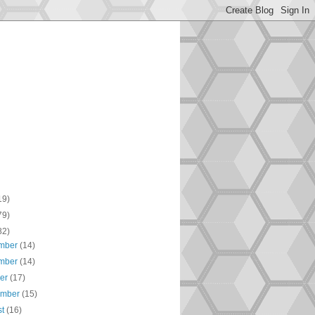
19)
79)
82)
mber
(14)
mber
(14)
ber
(17)
ember
(15)
st
(16)