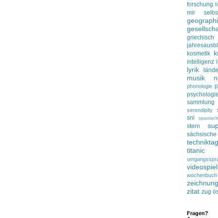
forschung
f
mir selbs
geograph
gesellscha
griechisch
jahresausbl
k
kosmetik
intelligenz
lyrik
lände
musik
n
p
phonologie
psychologi
sammlung
serendipity
snl
spanisc
su
stern
sächsisc
technikta
titanic
umgangsspr
videospie
wochenbuch
zeichnun
zitat
zug
ös
Fragen?