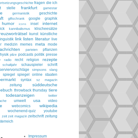
fragen die ich
ortsetzungsgeschichte
frankfurt
t stelle
gamestar
ie
geschichte
germanistik
ft
google
graphik
giftschrank
humor
internet
insel
icons
ick
klischeesätze
kannibalismus
reuzworträtsel
kunst
künstliche
link
listen
literatur
linguistik
live
meta
r
medizin
memes
mode
achrichten
pflanzen
parteien
hysik
podcasts
politik
presse
pilze
rezepte
e
recht
religion
radio
schauspieler
schrift
schaltjahr
serviervorschläge
simpsons
slang
spiegel
spiegel online
staaten
h
permarkt
syntax
sz magazin
süddeutsche
he zeitung
gebuch
tiere
throwback thursday
todesanzeigen
twitter
usa
umwelt
video
ache
le
wikipedia
webcomics
wochenend-quiz
youtube
g
zeitschrift
zeitung
zeit
zeit magazin
terreich
Impressum