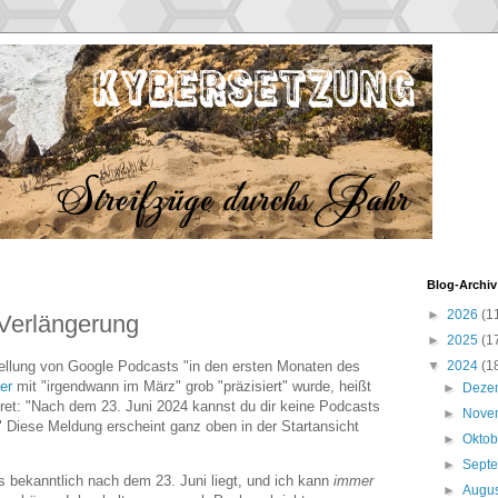
Blog-Archiv
►
2026
(1
 Verlängerung
►
2025
(1
ellung von Google Podcasts "in den ersten Monaten des
▼
2024
(1
er
mit "irgendwann im März" grob "präzisiert" wurde, heißt
►
Deze
ret: "Nach dem 23. Juni 2024 kannst du dir keine Podcasts
►
Nove
 Diese Meldung erscheint ganz oben in der Startansicht
►
Okto
►
Sept
s bekanntlich nach dem 23. Juni liegt, und ich kann
immer
►
Augu