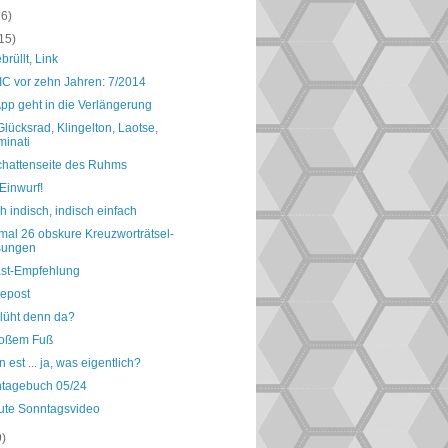
16)
15)
brüllt, Link
IC vor zehn Jahren: 7/2014
pp geht in die Verlängerung
 Glücksrad, Klingelton, Laotse,
uminati
chattenseite des Ruhms
Einwurf!
h indisch, indisch einfach
mal 26 obskure Kreuzworträtsel-
sungen
st-Empfehlung
cepost
lüht denn da?
roßem Fuß
est ... ja, was eigentlich?
ntagebuch 05/24
ute Sonntagsvideo
9)