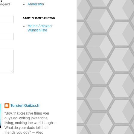
n?
Anderswo
ungen?
Statt "Flattr"-Button
Meine Amazon-
Wunschliste
Torsten Gaitzsch
"Boy, that creative thing you
guys do: writing jokes for a
living, making the world laugh...
What do your dads tell their
friends you do?" --- Alec