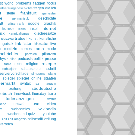
irst world problems
flaggen
focus
fragen die ich
ortsetzungsgeschichte
frankfurt
t stelle
gamestar
ie
geschichte
germanistik
ft
google
graphik
giftschrank
humor
internet
insel
icons
ick
klischeesätze
kannibalismus
reuzworträtsel
kunst
künstliche
link
listen
literatur
linguistik
live
meta
r
medizin
memes
mode
achrichten
pflanzen
parteien
hysik
podcasts
politik
presse
pilze
rezepte
e
recht
religion
radio
schauspieler
schrift
schaltjahr
serviervorschläge
simpsons
slang
spiegel
spiegel online
staaten
h
permarkt
syntax
sz magazin
süddeutsche
he zeitung
gebuch
tiere
throwback thursday
todesanzeigen
twitter
usa
umwelt
video
ache
le
wikipedia
webcomics
wochenend-quiz
youtube
g
zeitschrift
zeitung
zeit
zeit magazin
terreich