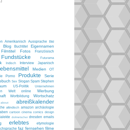
1)
en
Amerikanisch
Aussprache
Bild
Blog
Eigennamen
e
Buchtitel
Filmtitel
Fotos
Französisch
Fundstücke
Futurama
k
Interview
Japanisch
Indisch
ebensmittel
Medien
OT
Produkte
Serie
ie
Porno
gebuch
Slogan
Spam
Stephen
Sex
aum
US-Politik
Unternehmen
Werbung
en
Welt online
aft
Wortschatz
Wortbildung
abreißkalender
about
che
amazon
archäologie
altindisch
taben
cartoon
cinema
comics
design
ialekte
dresden
emails
dolmetscher
erlebtes
g
etymologie
faz
fernsehen
filme
achsprache