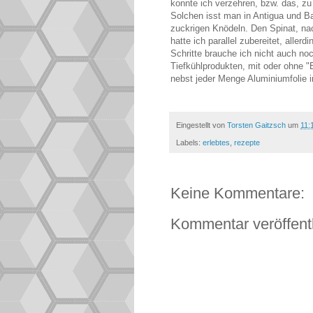
konnte ich verzehren, bzw. das, z
Solchen isst man in Antigua und Ba
zuckrigen Knödeln. Den Spinat, na
hatte ich parallel zubereitet, all
Schritte brauche ich nicht auch no
Tiefkühlprodukten, mit oder ohne "
nebst jeder Menge Aluminiumfolie i
Eingestellt von
Torsten Gaitzsch
um
11:
Labels:
erlebtes
,
rezepte
Keine Kommentare:
Kommentar veröffent