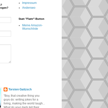
Impressum
n?
Anderswo
ungen?
Statt "Flattr"-Button
Meine Amazon-
Wunschliste
Torsten Gaitzsch
"Boy, that creative thing you
guys do: writing jokes for a
living, making the world laugh...
What do your dads tell their