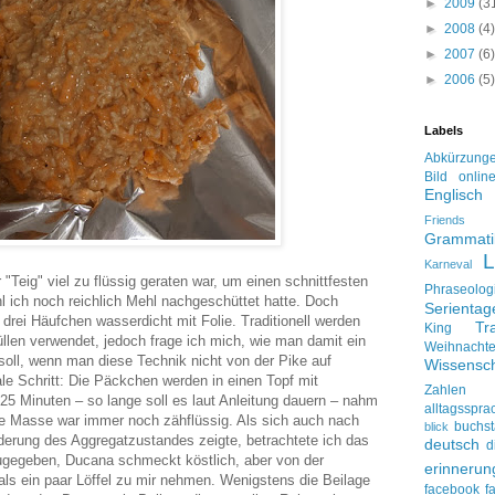
►
2009
(3
►
2008
(4)
►
2007
(6)
►
2006
(5)
Labels
Abkürzung
Bild onlin
Englisch
Friends
Grammati
L
Karneval
 "Teig" viel zu flüssig geraten war, um einen schnittfesten
Phraseolog
l ich noch reichlich Mehl nachgeschüttet hatte. Doch
Serienta
drei Häufchen wasserdicht mit Folie. Traditionell werden
Tr
King
len verwendet, jedoch frage ich mich, wie man damit ein
Weihnacht
oll, wenn man diese Technik nicht von der Pike auf
Wissensch
nale Schritt: Die Päckchen werden in einen Topf mit
Zahlen
 Minuten – so lange soll es laut Anleitung dauern – nahm
alltagsspra
Die Masse war immer noch zähflüssig. Als sich auch nach
buchs
blick
nderung des Aggregatzustandes zeigte, betrachtete ich das
deutsch
d
ugegeben, Ducana schmeckt köstlich, aber von der
erinnerun
ls ein paar Löffel zu mir nehmen. Wenigstens die Beilage
facebook
f