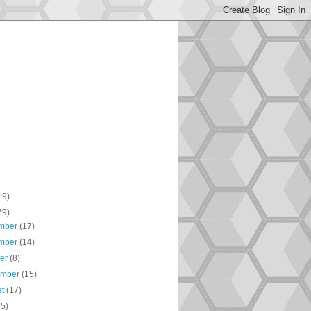
19)
79)
mber
(17)
mber
(14)
ber
(8)
ember
(15)
st
(17)
15)