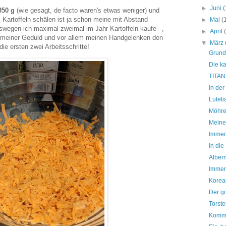
►
Juni
(
350 g
(wie gesagt, de facto waren's etwas weniger) und
e. Kartoffeln schälen ist ja schon meine mit Abstand
►
Mai
(
eswegen ich maximal zweimal im Jahr Kartoffeln kaufe –,
►
April
 meiner Geduld und vor allem meinen Handgelenken den
▼
März
ie ersten zwei Arbeitsschritte!
Grund
Die ka
TITAN
In der
Luteti
Möhr
Meine
Immer
In di
Alber
Immer
Korea
Der g
Torste
Komma