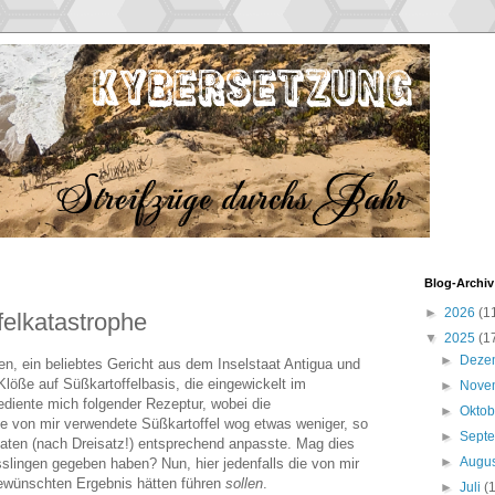
Blog-Archiv
►
2026
(1
felkatastrophe
▼
2025
(1
►
Deze
en, ein beliebtes Gericht aus dem Inselstaat Antigua und
löße auf Süßkartoffelbasis, die eingewickelt im
►
Nove
diente mich folgender Rezeptur, wobei die
►
Okto
e von mir verwendete Süßkartoffel wog etwas weniger, so
►
Sept
taten (nach Dreisatz!) entsprechend anpasste. Mag dies
►
Augu
sslingen gegeben haben? Nun, hier jedenfalls die von mir
gewünschten Ergebnis hätten führen
sollen
.
►
Juli
(