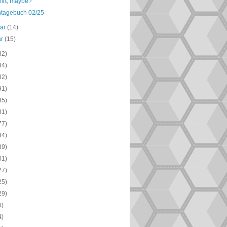
heiß, maybe?
ntagebuch 02/25
uar
(14)
ar
(15)
82)
84)
82)
91)
85)
81)
77)
84)
89)
01)
27)
25)
29)
6)
4)