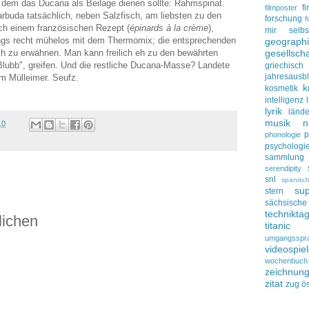
u dem das Ducana als Beilage dienen sollte: Rahmspinat.
f
filmposter
rbuda tatsächlich, neben Salzfisch, am liebsten zu den
forschung
f
ch einem französischen Rezept (
épinards à la crème
),
mir selbs
erdings recht mühelos mit dem Thermomix; die entsprechenden
geograph
gesellscha
ch zu erwähnen. Man kann freilich eh zu den bewährten
Blubb", greifen. Und die restliche Ducana-Masse? Landete
griechisch
jahresausbl
m Mülleimer. Seufz.
k
kosmetik
intelligenz
lyrik
lände
musik
n
10
p
phonologie
psychologi
sammlung
serendipity
snl
spanisc
su
stern
sächsisc
technikta
lichen
titanic
umgangsspr
videospie
wochenbuch
zeichnun
zitat
zug
ös