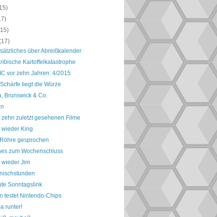
15)
17)
(15)
(17)
sätzliches über Abreißkalender
ribische Kartoffelkatastrophe
IC vor zehn Jahren: 4/2015
 Schärfe liegt die Würze
a, Brunswick & Co.
en
 zehn zuletzt gesehenen Filme
 wieder King
e Röhre gesprochen
nes zum Wochenschluss
 wieder Jim
nischstunden
ute Sonntagslink
n testet Nintendo-Chips
 runter!