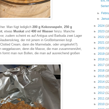
Eis, 
Serie
►
Febr
►
Janu
►
2024
(1
er. Man fügt lediglich
200 g Kokosraspeln
,
250 g
mt
, etwas
Muskat
und
400 ml Wasser
hinzu. Manche
►
2023
(1
or, zudem scheint es auf Antigua und Barbuda zwei Lager
►
2022
(1
Glaubenskrieg, der mit jenem in Großbritannien bzgl.
►
2021
(1
e Clotted Cream, dann die Marmelade, oder umgekehrt?).
►
2020
(1
en weggelassen, denn die Masse, die man zusammenrührt,
en formt man nun Bollen, die man auf ausreichend großen
►
2019
(1
►
2018
(1
►
2017
(1
►
2016
(1
►
2015
(2
►
2014
(2
►
2013
(2
►
2012
(1
►
2011
(1
►
2010
(1