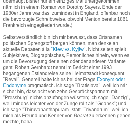
überhaupt bisher nur ein einziges Mal untergekommen,
nämlich in einem Roman von Dorothy Sayers. Ende der
1930er Jahre war das, zumindest in England, offenbar noch
die bevorzugte Schreibweise, obwohl Menton bereits 1861
Frankreich eingegliedert wurde.)
Selbstverständlich bin ich mir bewusst, dass Ortsnamen
politischen Sprengstoff bergen können, man denke an
aktuelle Debatten à la
"Kiew vs. Kyjiw"
. Nicht selten spielt
Subjektives, Biographisches, Persönliches hinein, wenn es
um die Bevorzugung der einen oder der anderen Variante
geht; Robert Gernhardt nennt im Bericht einer 1993
begangenen Estlandreise seine Heimatstadt konsequent
"Reval". Generell halte ich es bei der Frage
Exonym oder
Endonyme
pragmatisch. Ich sage "Bratislava", weil ich mir
sicher bin, dass acht von zehn Gesprächspartnern mit
"Pressburg" nichts anzufangen wüssten; ich sage "Danzig",
weil mir das leichter von der Zunge rollt als "Gdansk"; und
ich sage "Thiruvananthapuram" statt "Trivandrum", weil ich
mich als Freund und Kenner von
Bharat
zu erkennen geben
möchte, haha.