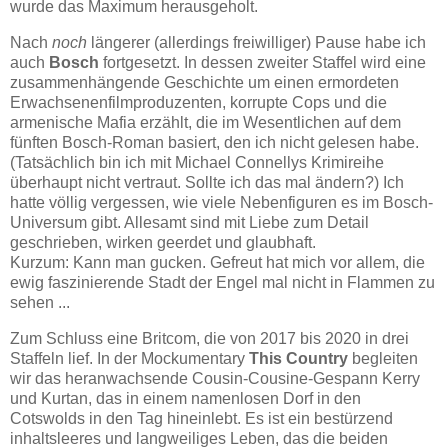
wurde das Maximum herausgeholt.
Nach
noch
längerer (allerdings freiwilliger) Pause habe ich
auch
Bosch
fortgesetzt. In dessen zweiter Staffel wird eine
zusammenhängende Geschichte um einen ermordeten
Erwachsenenfilmproduzenten, korrupte Cops und die
armenische Mafia erzählt, die im Wesentlichen auf dem
fünften Bosch-Roman basiert, den ich nicht gelesen habe.
(Tatsächlich bin ich mit Michael Connellys Krimireihe
überhaupt nicht vertraut. Sollte ich das mal ändern?) Ich
hatte völlig vergessen, wie viele Nebenfiguren es im Bosch-
Universum gibt. Allesamt sind mit Liebe zum Detail
geschrieben, wirken geerdet und glaubhaft.
Kurzum: Kann man gucken. Gefreut hat mich vor allem, die
ewig faszinierende Stadt der Engel mal nicht in Flammen zu
sehen ...
Zum Schluss eine Britcom, die von 2017 bis 2020 in drei
Staffeln lief. In der Mockumentary
This Country
begleiten
wir das heranwachsende Cousin-Cousine-Gespann Kerry
und Kurtan, das in einem namenlosen Dorf in den
Cotswolds in den Tag hineinlebt. Es ist ein bestürzend
inhaltsleeres und langweiliges Leben, das die beiden