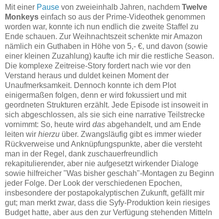
Mit einer
Pause
von zweieinhalb Jahren, nachdem
Twelve
Monkeys
einfach so aus der Prime-Videothek genommen
worden war, konnte ich nun endlich die zweite Staffel zu
Ende schauen. Zur Weihnachtszeit schenkte mir Amazon
nämlich ein Guthaben in Höhe von 5,- €, und davon (sowie
einer kleinen Zuzahlung) kaufte ich mir die restliche Season.
Die komplexe Zeitreise-Story fordert nach wie vor den
Verstand heraus und duldet keinen Moment der
Unaufmerksamkeit. Dennoch konnte ich dem Plot
einigermaßen folgen, denn er wird fokussiert und mit
geordneten Strukturen erzählt. Jede Episode ist insoweit in
sich abgeschlossen, als sie sich eine narrative Teilstrecke
vornimmt: So, heute wird
das
abgehandelt, und am Ende
leiten wir
hierzu
über. Zwangsläufig gibt es immer wieder
Rückverweise und Anknüpfungspunkte, aber die versteht
man in der Regel, dank zuschauerfreundlich
rekapitulierender, aber nie aufgesetzt wirkender Dialoge
sowie hilfreicher "Was bisher geschah"-Montagen zu Beginn
jeder Folge. Der Look der verschiedenen Epochen,
insbesondere der postapokalyptischen Zukunft, gefällt mir
gut; man merkt zwar, dass die Syfy-Produktion kein riesiges
Budget hatte, aber aus den zur Verfügung stehenden Mitteln