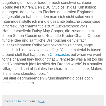
abgehängten, weder bauern- noch sonstwie schlauen
Youngsters führen. Den BBC Studios ist das Kunststück
gelungen, den einzigen Flecken des ruralen Englands
aufgespürt zu haben, in den man sich nicht sofort verliebt.
(Zumindest stelle ich mir die gesamte britische
countryside
pittoresk und charmant bis zum Zuckerschock vor.)
Hauptdarstellerin Daisy May Cooper, die zusammen mit
ihrem Serien-Cousin und Real-Life-Bruder Charlie Cooper
für die Idee und sämtliche Drehbücher der vielfach
ausgezeichneten Reihe verantwortlich zeichnet, sagte
hinsichtlich des
location scouting
: "All the material is based
around stuff that happens in
Cirencester
, but when we went
to the channel they thought that Cirencester was a bit too big
and Northleach [das letztlich der Drehort wurde] is a smaller
village, and sort of isolates the characters a bit more. Makes
them more claustrophobic."
Bei aller deprimierenden Grundstimmung gibt es doch
reichlich zu lachen.
Torsten Gaitzsch
um
14:07