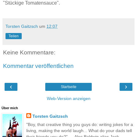
"Stückige Tomatensauce".
Torsten Gaitzsch
um
12:07
Teilen
Keine Kommentare:
Kommentar veröffentlichen
‹
›
Startseite
Web-Version anzeigen
Über mich
Torsten Gaitzsch
"Boy, that creative thing you guys do: writing jokes for a
living, making the world laugh... What do your dads tell
their friends you do?" --- Alec Baldwin alias Jack