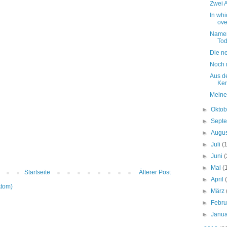
Zwei 
In whi
ove
Namen
Tod
Die ne
Noch 
Aus d
Ken
Meine
►
Okto
►
Sept
►
Augu
►
Juli
(
►
Juni
(
►
Mai
(
Startseite
Älterer Post
►
April
Atom)
►
März
►
Febr
►
Janu