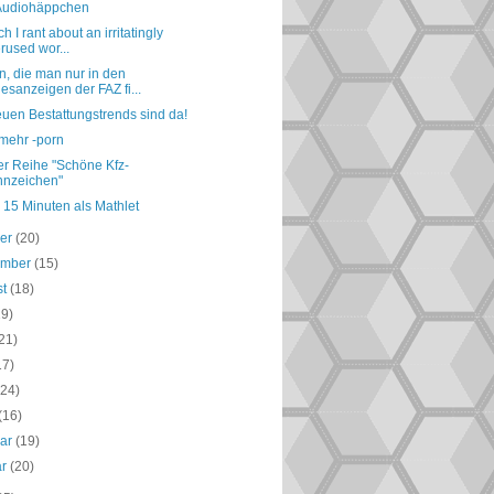
Audiohäppchen
ch I rant about an irritatingly
rused wor...
, die man nur in den
esanzeigen der FAZ fi...
uen Bestattungstrends sind da!
mehr -porn
er Reihe "Schöne Kfz-
nzeichen"
 15 Minuten als Mathlet
ber
(20)
ember
(15)
st
(18)
19)
21)
17)
(24)
(16)
uar
(19)
ar
(20)