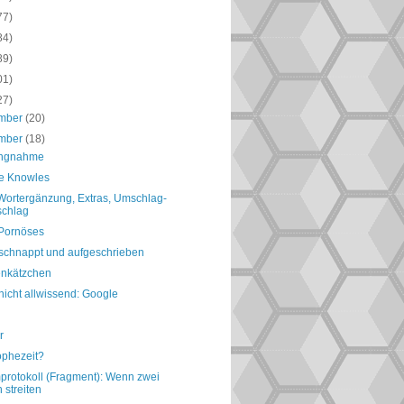
77)
84)
89)
01)
27)
mber
(20)
mber
(18)
ungnahme
e Knowles
 Wortergänzung, Extras, Umschlag-
schlag
Pornöses
schnappt und aufgeschrieben
nkätzchen
nicht allwissend: Google
r
ophezeit?
protokoll (Fragment): Wenn zwei
h streiten