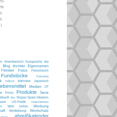
25)
29)
6)
4)
1)
en
Amerikanisch
Aussprache
Bild
Blog
Eigennamen
e
Buchtitel
Filmtitel
Fotos
Französisch
Fundstücke
Futurama
k
Interview
Japanisch
Indisch
ebensmittel
Medien
OT
Produkte
Serie
ie
Porno
gebuch
Slogan
Spam
Stephen
Sex
aum
US-Politik
Unternehmen
Werbung
en
Welt online
aft
Wortschatz
Wortbildung
abreißkalender
about