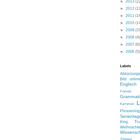
►
2013
(2
►
2012
(1
►
2011
(1
►
2010
(1
►
2009
(3
►
2008
(4)
►
2007
(6)
►
2006
(5)
Labels
Abkürzung
Bild onlin
Englisch
Friends
Grammati
L
Karneval
Phraseolog
Serienta
Tr
King
Weihnacht
Wissensch
Zahlen