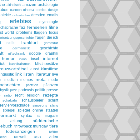
che
amazon
archäologie
altindisch
taben
cartoon
cinema
comics
design
ialekte
dresden
emails
dolmetscher
erlebtes
g
etymologie
faz
fernsehen
filme
achsprache
irst world problems
flaggen
focus
fragen die ich
ortsetzungsgeschichte
frankfurt
t stelle
gamestar
ie
geschichte
germanistik
ft
google
graphik
giftschrank
humor
internet
insel
icons
ick
klischeesätze
kannibalismus
reuzworträtsel
kunst
künstliche
link
listen
literatur
linguistik
live
meta
r
medizin
memes
mode
achrichten
pflanzen
parteien
hysik
podcasts
politik
presse
pilze
rezepte
e
recht
religion
radio
schauspieler
schrift
schaltjahr
serviervorschläge
simpsons
slang
spiegel
spiegel online
staaten
h
permarkt
syntax
sz magazin
süddeutsche
he zeitung
gebuch
tiere
throwback thursday
todesanzeigen
twitter
usa
umwelt
video
ache