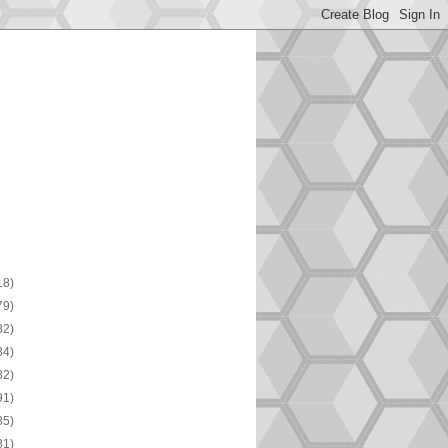
18)
79)
82)
84)
82)
91)
85)
81)