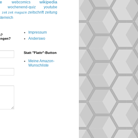
le
wikipedia
webcomics
wochenend-quiz
youtube
g
zeitschrift
zeitung
zeit
zeit magazin
terreich
Impressum
n?
Anderswo
ungen?
Statt "Flattr"-Button
Meine Amazon-
Wunschliste