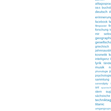
alltagsspra
buchs
blick
deutsch
d
erinnerun
facebook
f
f
filmposter
forschung
f
mir selbs
geograph
gesellscha
griechisch
jahresausbl
k
kosmetik
intelligenz
lyrik
lände
musik
n
p
phonologie
psychologi
sammlung
serendipity
snl
spanisc
su
stern
sächsisc
technikta
titanic
umgangsspr