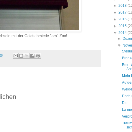
►
2018
(1
►
2017
(1
►
2016
(1
►
2015
(2
▼
2014
(2
chseln mit der Goldschmiede "am" Zoo!
►
Deze
▼
Nove
Stell
28
Bronz
Betr.:
An
Mehr 
Aufge
Weide
lichen
Doch 
Die
La me
Verpr
Traum
sic