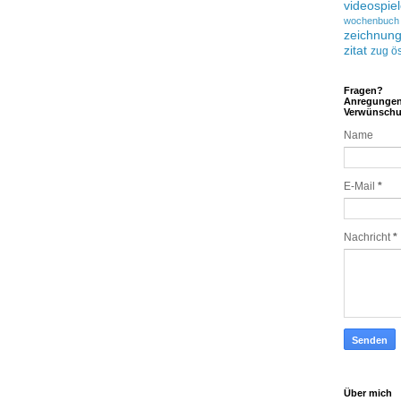
videospie
wochenbuch
zeichnun
zitat
zug
ös
Fragen?
Anregunge
Verwünsch
Name
E-Mail
*
Nachricht
*
Über mich