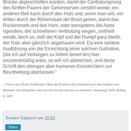
Brücke abgeschnitten würden, damit der Centralursprung
des fünften Paares der Gehirnnerven zerstört werde; ein
anderes Beil kann durch den Hals und, wenn man will, ein
drittes durch die Wirbelsäule der Brust gehen, damit das
Rückenmark und das Herz, oder wenigstens die Aorta
irgendwo, der schnelleren Verblutung wegen, zertheilt
werde, doch so, daß der Kopf und der Rumpf ganz bleibt,
der Hals aber gänzlich abgehauen wird. Da eine weitere
Ausführung von der Einrichtung einer solchen Guillotine,
(die ich auf Verlangen zu liefern bereit bin) hier
unzweckmäßig wäre, so will ich abbrechen, und diese
Schrift den strengen aber humanen Kunstrichtern zur
Beurtheilung überlassen."
--- Franz von Paula Gruithuisen:
Über die Existenz der Empfindung in den Köpfen und
Rümpfen der Geköpften und von der Art sich darüber zu belehren
. Augsburg 1808: Bolling.
S. 34ff.
Torsten Gaitzsch
um
10:52
Teilen