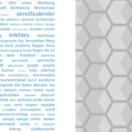
Werbung
en
Welt online
aft
Wortschatz
Wortbildung
abreißkalender
about
che
amazon
archäologie
altindisch
taben
cartoon
cinema
comics
design
ialekte
dresden
emails
dolmetscher
erlebtes
g
etymologie
faz
fernsehen
filme
achsprache
irst world problems
flaggen
focus
fragen die ich
ortsetzungsgeschichte
frankfurt
t stelle
gamestar
ie
geschichte
germanistik
ft
google
graphik
giftschrank
humor
internet
insel
icons
ick
klischeesätze
kannibalismus
reuzworträtsel
kunst
künstliche
link
listen
literatur
linguistik
live
meta
r
medizin
memes
mode
achrichten
pflanzen
parteien
hysik
podcasts
politik
presse
pilze
rezepte
e
recht
religion
radio
schauspieler
schrift
schaltjahr
serviervorschläge
simpsons
slang
spiegel
spiegel online
staaten
h
permarkt
syntax
sz magazin
süddeutsche
he zeitung