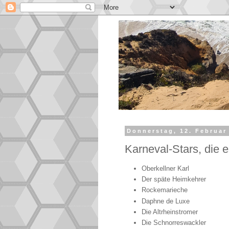
Donnerstag, 12. Februar
Karneval-Stars, die es
Oberkellner Karl
Der späte Heimkehrer
Rockemarieche
Daphne de Luxe
Die Altrheinstromer
Die Schnorreswackler