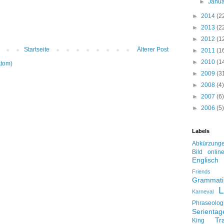
►
Janu
►
2014
(2
►
2013
(2
►
2012
(1
Startseite
Älterer Post
►
2011
(1
►
2010
(1
Atom)
►
2009
(3
►
2008
(4)
►
2007
(6)
►
2006
(5)
Labels
Abkürzung
Bild onlin
Englisch
Friends
Grammati
L
Karneval
Phraseolog
Serienta
Tr
King