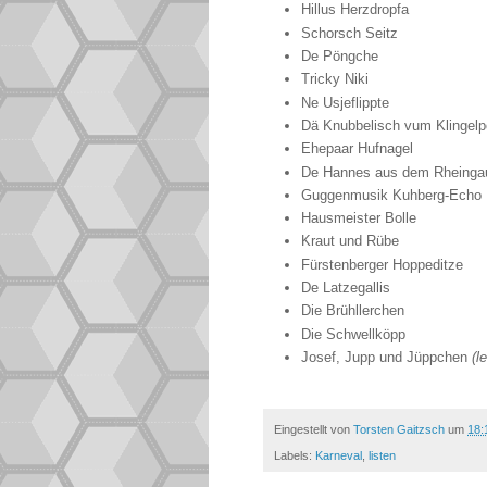
Hillus Herzdropfa
Schorsch Seitz
De Pöngche
Tricky Niki
Ne Usjeflippte
Dä Knubbelisch vum Klingelp
Ehepaar Hufnagel
De Hannes aus dem Rheinga
Guggenmusik Kuhberg-Echo
Hausmeister Bolle
Kraut und Rübe
Fürstenberger Hoppeditze
De Latzegallis
Die Brühllerchen
Die Schwellköpp
Josef, Jupp und Jüppchen
(l
Eingestellt von
Torsten Gaitzsch
um
18:
Labels:
Karneval
,
listen