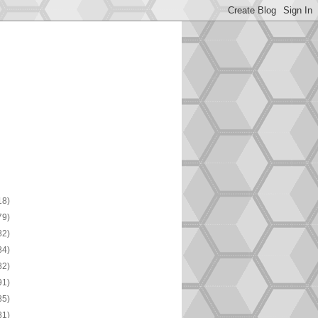
18)
79)
82)
84)
82)
91)
85)
81)