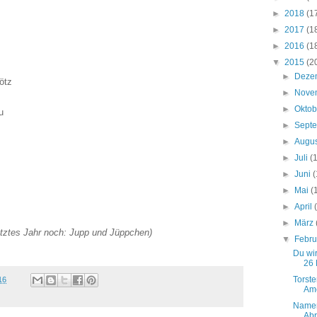
►
2018
(1
►
2017
(1
►
2016
(1
▼
2015
(2
►
Deze
ötz
►
Nove
►
Okto
u
►
Sept
►
Augu
►
Juli
(
►
Juni
(
►
Mai
(
►
April
►
März
etztes Jahr noch: Jupp und Jüppchen)
▼
Febr
Du wir
26 
Torste
16
Ame
Namen
Abr