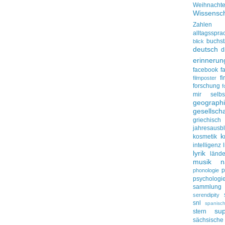
Weihnacht
Wissensch
Zahlen
alltagsspra
buchs
blick
deutsch
d
erinnerun
facebook
f
f
filmposter
forschung
f
mir selbs
geograph
gesellscha
griechisch
jahresausbl
k
kosmetik
intelligenz
lyrik
lände
musik
n
p
phonologie
psychologi
sammlung
serendipity
snl
spanisc
su
stern
sächsisc