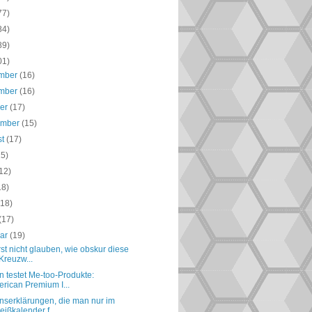
77)
84)
89)
01)
mber
(16)
mber
(16)
ber
(17)
ember
(15)
st
(17)
15)
12)
18)
(18)
(17)
uar
(19)
st nicht glauben, wie obskur diese
Kreuzw...
n testet Me-too-Produkte:
rican Premium I...
serklärungen, die man nur im
eißkalender f...