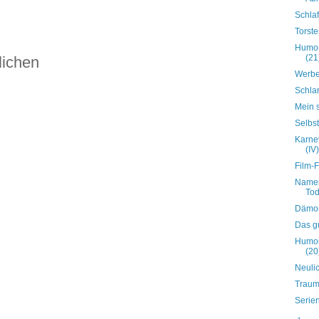
Schla
Torste
Humor
(21
lichen
Werbe
Schla
Mein 
Selbs
Karnev
(IV)
Film-F
Namen
Tod
Dämo
Das gu
Humor
(20
Neuli
Traump
Serie