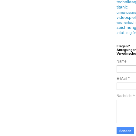
technikta
titanic
umgangsspr
videospie
wochenbuch
zeichnun
zitat
zug
ös
Fragen?
Anregunge
Verwünsch
Name
E-Mail
*
Nachricht
*