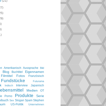
ar
(21)
27)
25)
29)
6)
4)
1)
en
Amerikanisch
Aussprache
Bild
Blog
Eigennamen
e
Buchtitel
Filmtitel
Fotos
Französisch
Fundstücke
Futurama
k
Interview
Japanisch
Indisch
ebensmittel
Medien
OT
Produkte
Serie
ie
Porno
gebuch
Slogan
Spam
Stephen
Sex
aum
US-Politik
Unternehmen