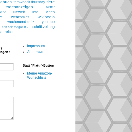
gebuch
tiere
throwback thursday
todesanzeigen
twitter
usa
umwelt
video
ache
le
wikipedia
webcomics
wochenend-quiz
youtube
g
zeitschrift
zeitung
zeit
zeit magazin
terreich
Impressum
n?
Anderswo
ungen?
Statt "Flattr"-Button
Meine Amazon-
Wunschliste