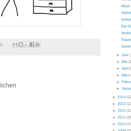
Müsli
Selbs
Schlaf
Die G
Ventil
Traum
15
Serie
►
Juni
(
►
Mai
(
►
April
►
März
►
Febr
lichen
►
Janu
►
2014
(2
►
2013
(2
►
2012
(1
►
2011
(1
►
2010
(1
►
2009
(3