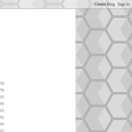
20)
79)
82)
84)
82)
91)
85)
81)