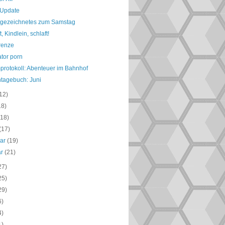
-Update
tgezeichnetes zum Samstag
t, Kindlein, schlaft!
renze
ator porn
protokoll: Abenteuer im Bahnhof
ntagebuch: Juni
12)
18)
(18)
(17)
uar
(19)
ar
(21)
27)
25)
29)
6)
4)
1)