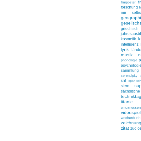
f
filmposter
forschung
f
mir selbs
geograph
gesellscha
griechisch
jahresausbl
k
kosmetik
intelligenz
lyrik
lände
musik
n
p
phonologie
psychologi
sammlung
serendipity
snl
spanisc
su
stern
sächsisc
technikta
titanic
umgangsspr
videospie
wochenbuch
zeichnun
zitat
zug
ös