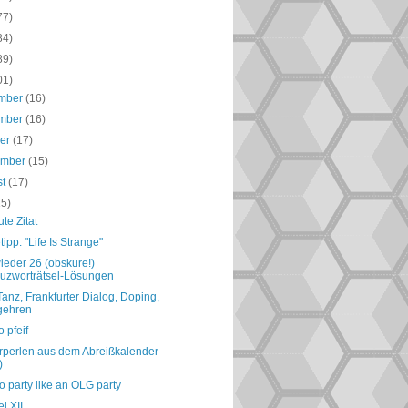
77)
84)
89)
01)
mber
(16)
mber
(16)
ber
(17)
ember
(15)
st
(17)
15)
te Zitat
tipp: "Life Is Strange"
ieder 26 (obskure!)
uzworträtsel-Lösungen
 Tanz, Frankfurter Dialog, Doping,
gehren
o pfeif
perlen aus dem Abreißkalender
)
no party like an OLG party
el XII