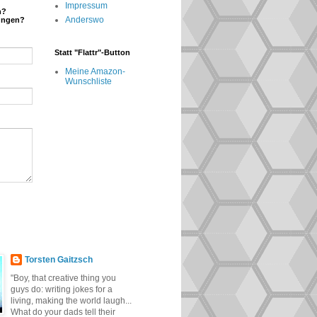
Impressum
n?
Anderswo
ungen?
Statt "Flattr"-Button
Meine Amazon-
Wunschliste
Torsten Gaitzsch
"Boy, that creative thing you
guys do: writing jokes for a
living, making the world laugh...
What do your dads tell their