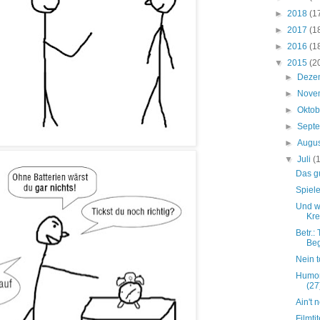
►
2018
(1
►
2017
(1
►
2016
(1
▼
2015
(2
►
Deze
►
Nove
►
Okto
►
Sept
►
Augu
▼
Juli
(
Das gu
Spiele
Und w
Kre
Betr.:
Be
Nein t
Humor
(27
Ain't 
Filmtit