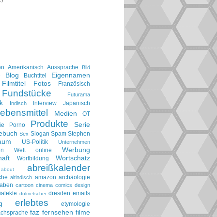
en
Amerikanisch
Aussprache
Bild
Blog
Eigennamen
e
Buchtitel
Filmtitel
Fotos
Französisch
Fundstücke
Futurama
k
Interview
Japanisch
Indisch
ebensmittel
Medien
OT
Produkte
Serie
ie
Porno
gebuch
Slogan
Spam
Stephen
Sex
aum
US-Politik
Unternehmen
Werbung
en
Welt online
aft
Wortschatz
Wortbildung
abreißkalender
about
che
amazon
archäologie
altindisch
taben
cartoon
cinema
comics
design
ialekte
dresden
emails
dolmetscher
erlebtes
g
etymologie
faz
fernsehen
filme
achsprache