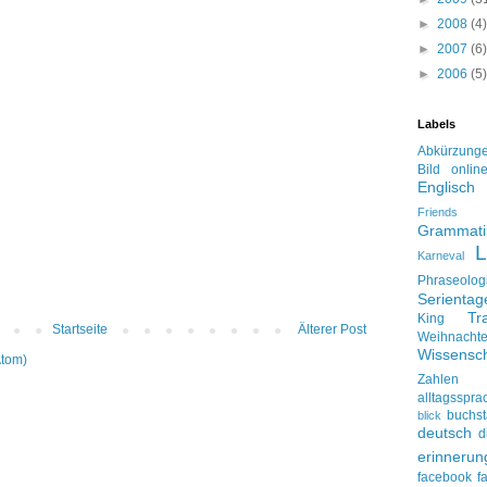
►
2008
(4)
►
2007
(6)
►
2006
(5)
Labels
Abkürzung
Bild onlin
Englisch
Friends
Grammati
L
Karneval
Phraseolog
Serienta
Tr
King
Startseite
Älterer Post
Weihnacht
Wissensch
Atom)
Zahlen
alltagsspra
buchs
blick
deutsch
d
erinnerun
facebook
f