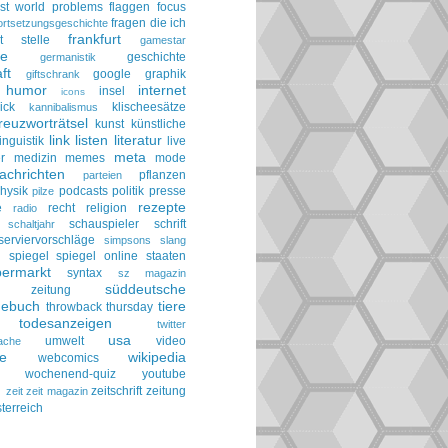
irst world problems
flaggen
focus
fragen die ich
ortsetzungsgeschichte
frankfurt
t stelle
gamestar
ie
geschichte
germanistik
ft
google
graphik
giftschrank
humor
internet
insel
icons
ick
klischeesätze
kannibalismus
reuzworträtsel
kunst
künstliche
link
listen
literatur
linguistik
live
meta
r
medizin
memes
mode
achrichten
pflanzen
parteien
hysik
podcasts
politik
presse
pilze
rezepte
e
recht
religion
radio
schauspieler
schrift
schaltjahr
serviervorschläge
simpsons
slang
spiegel
spiegel online
staaten
h
permarkt
syntax
sz magazin
süddeutsche
he zeitung
gebuch
tiere
throwback thursday
todesanzeigen
twitter
usa
umwelt
video
ache
le
wikipedia
webcomics
wochenend-quiz
youtube
g
zeitschrift
zeitung
zeit
zeit magazin
terreich