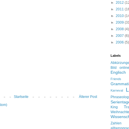
►
2012
(1
►
2011
(1
►
2010
(1
►
2009
(3
►
2008
(4)
►
2007
(6)
►
2006
(5)
Labels
Abkürzung
Bild onlin
Englisch
Friends
Grammati
L
Karneval
Startseite
Älterer Post
Phraseolog
Serienta
Atom)
Tr
King
Weihnacht
Wissensch
Zahlen
alltagsspra