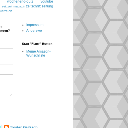
wochenend-quiz
youtube
g
zeitschrift
zeitung
zeit
zeit magazin
terreich
Impressum
n?
Anderswo
ungen?
Statt "Flattr"-Button
Meine Amazon-
Wunschliste
Torsten Gaitzsch