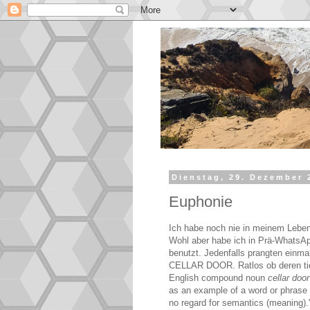
Dienstag, 29. Dezember 
Euphonie
Ich habe noch nie in meinem Leben 
Wohl aber habe ich in
Prä-WhatsAp
benutzt. Jedenfalls prangten einma
CELLAR DOOR. Ratlos ob deren tief
English compound noun
cellar door
as an example of a word or phrase w
no regard for semantics (meaning).