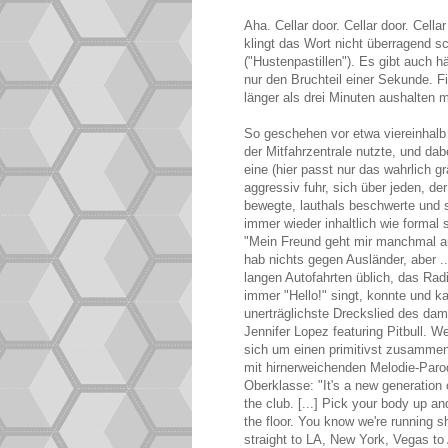
Aha. Cellar door. Cellar door. Cella
klingt das Wort nicht überragend s
("Hustenpastillen"). Es gibt auch h
nur den Bruchteil einer Sekunde. F
länger als drei Minuten aushalten
So geschehen vor etwa viereinhalb 
der Mitfahrzentrale nutzte, und dab
eine (hier passt nur das wahrlich g
aggressiv fuhr, sich über jeden, de
bewegte, lauthals beschwerte und s
immer wieder inhaltlich wie forma
"Mein Freund geht mir manchmal auf
hab nichts gegen Ausländer, aber .
langen Autofahrten üblich, das Rad
immer "Hello!" singt, konnte und ka
unerträglichste Dreckslied des da
Jennifer Lopez featuring Pitbull. We
sich um einen primitivst zusammen
mit hirnerweichenden Melodie-Paro
Oberklasse: "It's a new generation 
the club. [...] Pick your body up an
the floor. You know we're running sh
straight to LA, New York, Vegas to 