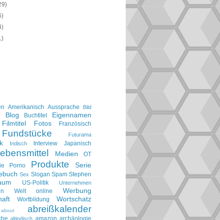
29)
6)
4)
1)
en
Amerikanisch
Aussprache
Bild
Blog
Eigennamen
e
Buchtitel
Filmtitel
Fotos
Französisch
Fundstücke
Futurama
k
Interview
Japanisch
Indisch
ebensmittel
Medien
OT
Produkte
Serie
ie
Porno
gebuch
Slogan
Spam
Stephen
Sex
aum
US-Politik
Unternehmen
Werbung
en
Welt online
aft
Wortschatz
Wortbildung
abreißkalender
about
che
amazon
archäologie
altindisch