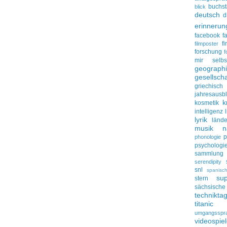
buchs
blick
deutsch
d
erinnerun
facebook
f
f
filmposter
forschung
f
mir selbs
geograph
gesellscha
griechisch
jahresausbl
k
kosmetik
intelligenz
lyrik
lände
musik
n
p
phonologie
psychologi
sammlung
serendipity
snl
spanisc
su
stern
sächsisc
technikta
titanic
umgangsspr
videospie