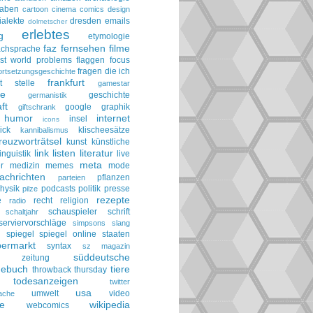
taben
cartoon
cinema
comics
design
ialekte
dresden
emails
dolmetscher
erlebtes
g
etymologie
faz
fernsehen
filme
achsprache
irst world problems
flaggen
focus
fragen die ich
ortsetzungsgeschichte
frankfurt
t stelle
gamestar
ie
geschichte
germanistik
ft
google
graphik
giftschrank
humor
internet
insel
icons
ick
klischeesätze
kannibalismus
reuzworträtsel
kunst
künstliche
link
listen
literatur
linguistik
live
meta
r
medizin
memes
mode
achrichten
pflanzen
parteien
hysik
podcasts
politik
presse
pilze
rezepte
e
recht
religion
radio
schauspieler
schrift
schaltjahr
serviervorschläge
simpsons
slang
spiegel
spiegel online
staaten
h
permarkt
syntax
sz magazin
süddeutsche
he zeitung
gebuch
tiere
throwback thursday
todesanzeigen
twitter
usa
umwelt
video
ache
le
wikipedia
webcomics