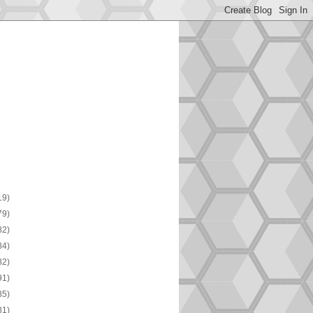
19)
79)
82)
84)
82)
91)
85)
81)