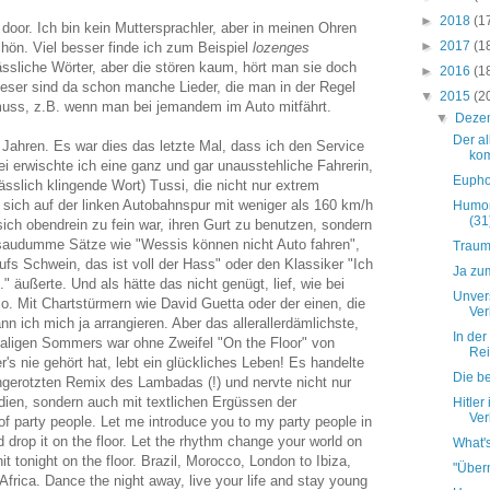
►
2018
(1
r door. Ich bin kein Muttersprachler, aber in meinen Ohren
►
2017
(1
chön. Viel besser finde ich zum Beispiel
lozenges
ässliche Wörter, aber die stören kaum, hört man sie doch
►
2016
(1
ieser sind da schon manche Lieder, die man in der Regel
▼
2015
(2
 muss, z.B. wenn man bei jemandem im Auto mitfährt.
▼
Deze
Der al
Jahren. Es war dies das letzte Mal, dass ich den Service
ko
ei erwischte ich eine ganz und gar unausstehliche Fahrerin,
Eupho
rässlich klingende Wort) Tussi, die nicht nur extrem
r sich auf der linken Autobahnspur mit weniger als 160 km/h
Humor
(31
ich obendrein zu fein war, ihren Gurt zu benutzen, sondern
l saudumme Sätze wie "Wessis können nicht Auto fahren",
Traump
s Schwein, das ist voll der Hass" oder den Klassiker "Ich
Ja zu
.." äußerte.
Und als hätte das nicht genügt, lief, wie bei
Unver
io. Mit Chartstürmern wie David Guetta oder der einen, die
Ve
nn ich mich ja arrangieren. Aber das allerallerdämlichste,
In der
maligen Sommers war ohne Zweifel "On the Floor" von
Rei
r's nie gehört hat, lebt ein glückliches Leben! Es handelte
Die b
gerotzten Remix des Lambadas (!) und nervte nicht nur
dien, sondern auch mit textlichen Ergüssen der
Hitler
Ver
of party people. Let me introduce you to my party people in
d drop it on the floor. Let the rhythm change your world on
What's
it tonight on the floor. Brazil, Morocco, London to Ibiza,
"Über
Africa. Dance the night away, live your life and stay young