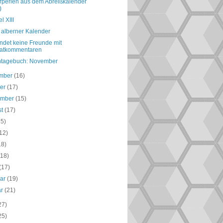
perlen aus dem Abreißkalender
)
el XIII
 alberner Kalender
ndet keine Freunde mit
latkommentaren
ntagebuch: November
mber
(16)
ber
(17)
ember
(15)
st
(17)
15)
12)
18)
(18)
(17)
uar
(19)
ar
(21)
27)
25)