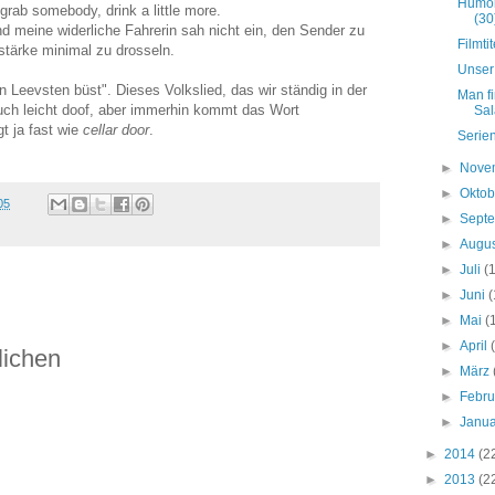
Humor
 grab somebody, drink a little more.
(30
" Und meine widerliche Fahrerin sah nicht ein, den Sender zu
Filmtit
stärke minimal zu drosseln.
Unser
 Leevsten büst". Dieses Volkslied, das wir ständig in der
Man fi
uch leicht doof, aber immerhin kommt das Wort
Sa
t ja fast wie
cellar door
.
Serie
►
Nove
►
Okto
05
►
Sept
►
Augu
►
Juli
(
►
Juni
(
►
Mai
(
►
April
lichen
►
März
►
Febr
►
Janu
►
2014
(2
►
2013
(2