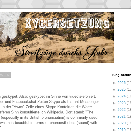
2015
Blog-Archiv
►
2026
(1
►
2025
(1
geskypet. Also: geskypet im Sinne von videotelefoniert.
►
2024
(1
p- und Facebookchat-Zeiten
Skype als Instant Messenger
►
2023
(1
l in der "Away"-Zeile eines Skype-Kontaktes die Worte
►
2022
(1
eren Sinn konsultierte ich Wikipedia. Dort stand: "The
►
2021
(1
(especially in its British pronunciation) is commonly used
hich is beautiful in terms of phonaesthetics (sound) with
►
2020
(1
"
►
2019
(1