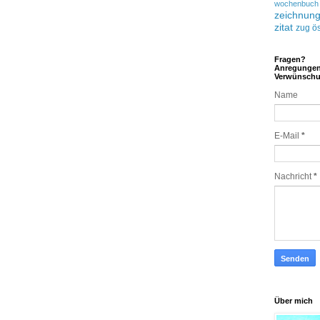
wochenbuch
zeichnun
zitat
zug
ös
Fragen?
Anregunge
Verwünsch
Name
E-Mail
*
Nachricht
*
Über mich