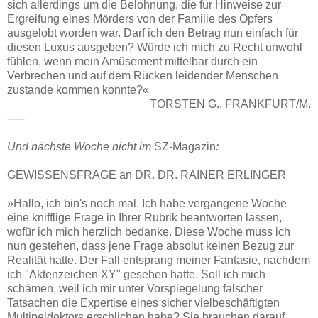
sich allerdings um die Belohnung, die für Hinweise zur
Ergreifung eines Mörders von der Familie des Opfers
ausgelobt worden war. Darf ich den Betrag nun einfach für
diesen Luxus ausgeben? Würde ich mich zu Recht unwohl
fühlen, wenn mein Amüsement mittelbar durch ein
Verbrechen und auf dem Rücken leidender Menschen
zustande kommen konnte?«
TORSTEN G., FRANKFURT/M.
-----
Und nächste Woche nicht im
SZ-Magazin
:
GEWISSENSFRAGE an DR. DR. RAINER ERLINGER
»Hallo, ich bin's noch mal. Ich habe vergangene Woche
eine knifflige Frage in Ihrer Rubrik beantworten lassen,
wofür ich mich herzlich bedanke. Diese Woche muss ich
nun gestehen, dass jene Frage absolut keinen Bezug zur
Realität hatte. Der Fall entsprang meiner Fantasie, nachdem
ich "Aktenzeichen XY" gesehen hatte. Soll ich mich
schämen, weil ich mir unter Vorspiegelung falscher
Tatsachen die Expertise eines sicher vielbeschäftigten
Multipeldoktors erschlichen habe? Sie brauchen darauf