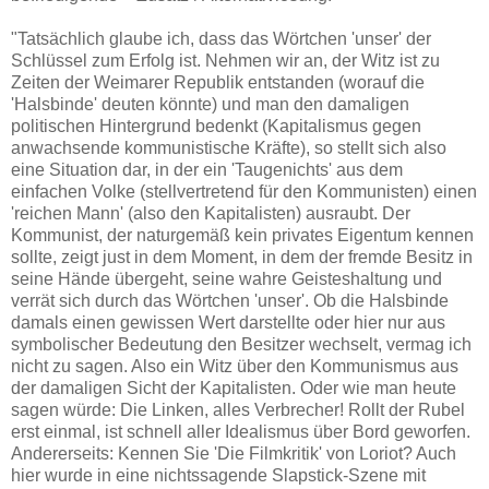
"Tatsächlich glaube ich, dass das Wörtchen 'unser' der
Schlüssel zum Erfolg ist. Nehmen wir an, der Witz ist zu
Zeiten der Weimarer Republik entstanden (worauf die
'Halsbinde' deuten könnte) und man den damaligen
politischen Hintergrund bedenkt (Kapitalismus gegen
anwachsende kommunistische Kräfte), so stellt sich also
eine Situation dar, in der ein 'Taugenichts' aus dem
einfachen Volke (stellvertretend für den Kommunisten) einen
'reichen Mann' (also den Kapitalisten) ausraubt. Der
Kommunist, der naturgemäß kein privates Eigentum kennen
sollte, zeigt just in dem Moment, in dem der fremde Besitz in
seine Hände übergeht, seine wahre Geisteshaltung und
verrät sich durch das Wörtchen 'unser'. Ob die Halsbinde
damals einen gewissen Wert darstellte oder hier nur aus
symbolischer Bedeutung den Besitzer wechselt, vermag ich
nicht zu sagen. Also ein Witz über den Kommunismus aus
der damaligen Sicht der Kapitalisten. Oder wie man heute
sagen würde: Die Linken, alles Verbrecher! Rollt der Rubel
erst einmal, ist schnell aller Idealismus über Bord geworfen.
Andererseits: Kennen Sie 'Die Filmkritik' von Loriot? Auch
hier wurde in eine nichtssagende Slapstick-Szene mit