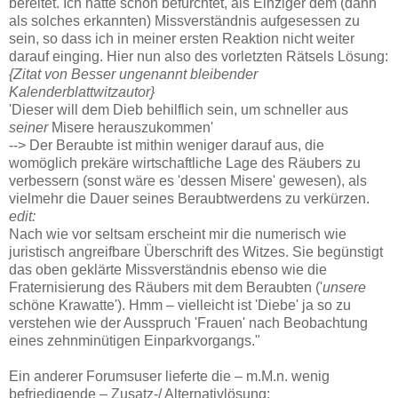
bereitet. Ich hatte schon befürchtet, als Einziger dem (dann
als solches erkannten) Missverständnis aufgesessen zu
sein, so dass ich in meiner ersten Reaktion nicht weiter
darauf einging. Hier nun also des vorletzten Rätsels Lösung:
{Zitat von Besser ungenannt bleibender
Kalenderblattwitzautor}
'Dieser will dem Dieb behilflich sein, um schneller aus
seiner
Misere herauszukommen'
--> Der Beraubte ist mithin weniger darauf aus, die
womöglich prekäre wirtschaftliche Lage des Räubers zu
verbessern (sonst wäre es 'dessen Misere' gewesen), als
vielmehr die Dauer seines Beraubtwerdens zu verkürzen.
edit:
Nach wie vor seltsam erscheint mir die numerisch wie
juristisch angreifbare Überschrift des Witzes. Sie begünstigt
das oben geklärte Missverständnis ebenso wie die
Fraternisierung des Räubers mit dem Beraubten ('
unsere
schöne Krawatte'). Hmm – vielleicht ist 'Diebe' ja so zu
verstehen wie der Ausspruch 'Frauen' nach Beobachtung
eines zehnminütigen Einparkvorgangs."
Ein anderer Forumsuser lieferte die – m.M.n. wenig
befriedigende – Zusatz-/ Alternativlösung: